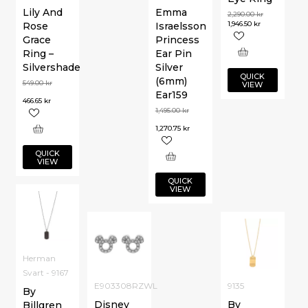
Lily And
Emma
2,290.00
kr
1,946.50
kr
Rose
Israelsson
Grace
Princess
Ring –
Ear Pin
Silvershade
Silver
QUICK
(6mm)
549.00
kr
VIEW
Ear159
466.65
kr
1,495.00
kr
1,270.75
kr
QUICK
VIEW
QUICK
VIEW
Herman
Svart - 9167
E903308RZWL
9135
By
Disney
By
Billgren