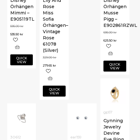
Disney
Lily And
Disney
Örhängen
Rose
Örhängen
Mimmi –
Miss
Musse
E905119TL
Sofia
Pigg –
Örhängen–
E902861RZWL
595.00
kr
Vintage
695.00
kr
535.50
kr
Rose
625.50
kr
61078
(Silver)
329.00
kr
QUICK
VIEW
QUICK
279.65
kr
VIEW
QUICK
VIEW
gp57
Gynning
Jewelry
Devine
30612
ear159
Eye Ring