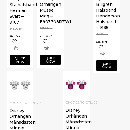
Örhängen
Billgren
Stålhalsband
Musse
Halsband
Herman
Pigg –
Henderson
Svart –
E903308RZWL
Halsband
9167
– 9135
795.00
kr
549.00
kr
399.00
kr
715.50
kr
466.65
kr
339.15
kr
QUICK
QUICK
VIEW
VIEW
QUICK
VIEW
E905162ROCTL.CS
E905162RAPRL.CS
Disney
Disney
Örhängen
Örhängen
Månadssten
Månadssten
Minnie
Minnie