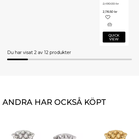
2,490.00
kr
2,116.50
kr
QUICK
VIEW
Du har visat
2
av 12 produkter
ANDRA HAR OCKSÅ KÖPT