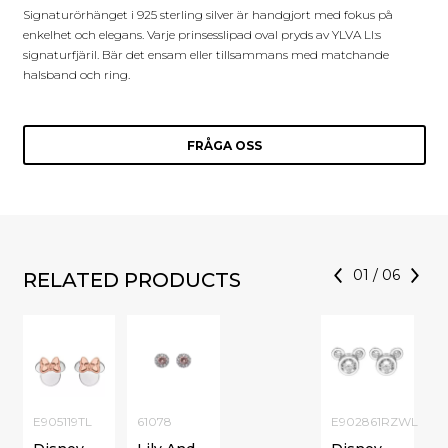
Signaturörhänget i 925 sterling silver är handgjort med fokus på
enkelhet och elegans. Varje prinsesslipad oval pryds av YLVA LI:s
signaturfjäril. Bär det ensam eller tillsammans med matchande
halsband och ring.
FRÅGA OSS
01
/
06
RELATED PRODUCTS
E905119TL
61078
E902861RZWL