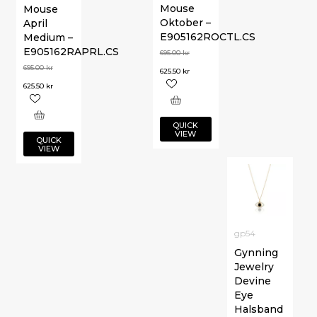
Mouse
Mouse
Oktober –
April
E905162ROCTL.CS
Medium –
E905162RAPRL.CS
695.00
kr
695.00
kr
625.50
kr
625.50
kr
QUICK
VIEW
QUICK
VIEW
gp54
Gynning
Jewelry
Devine
Eye
Halsband