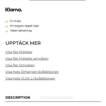
Embla
Stud
Örhängen
Orange
-
Fri frakt
Guld
90 dagars öppet köp
Säker betalning
UPPTÄCK MER
Visa fler Nyheter
Visa fler Nyheter smycken
Visa fler Smycken
Visa hela Örhängen kollektionen
Visa hela YLVA LI kollektionen
DESCRIPTION
SPECIFIKATIONER