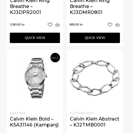
Calvin Klein Ring
Calvin Klein Ring
Breathe –
Breathe –
KJ3DPR2001
KJ3DMR0801
1,090.00
kr
890.00
kr
QUICK VIEW
QUICK VIEW
SALE
K5A31146
KJ2TMB0001
Calvin Klein Bold –
Calvin Klein Abstract
K5A31146 (Kampanj)
– KJ2TMB0001