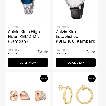
K8M2112N
K9H211C6
Calvin Klein High
Calvin Klein
Noon K8M2112N
Established
(Kampanj)
K9H211C6 (Kampanj)
3,090.00
kr
2,590.00
kr
1,290.00
kr
1,290.00
kr
QUICK VIEW
QUICK VIEW
SALE
SALE