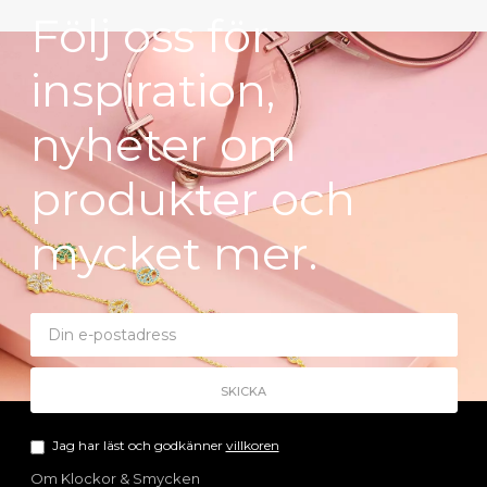
Följ oss för
inspiration,
nyheter om
produkter och
mycket mer.
Jag har läst och godkänner
villkoren
Om Klockor & Smycken