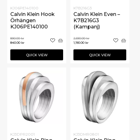
KJ06PE140100
K7B216G3
Calvin Klein Hook
Calvin Klein Even –
Örhängen
K7B216G3
KJ06PE140100
(Kampanj)
890.00
kr
2,690.00
kr
840.00
kr
1,190.00
kr
QUICK VIEW
QUICK VIEW
KJ3DPR2001
KJ3DMR0801