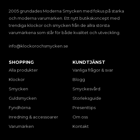
2005 grundades Moderna Smycken med fokus på starka
och moderna varumärken. Ett nytt butikskoncept med
trendiga klockor och smycken från de allra största
varumärkena som står för både kvalitet och utveckling.
info@klockorochsmycken.se
SHOPPING
KUNDTJÄNST
Alla produkter
Vanliga frågor & svar
Klockor
Blogg
Smycken
Smyckesvård
Guldsmycken
Storleksguide
Fyndhörna
Presenttips
Inredning & accessoarer
Om oss
Varumärken
Kontakt