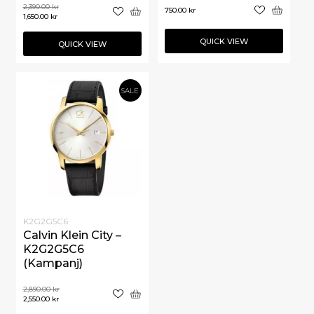
2,390.00
kr
750.00
kr
1,650.00
kr
QUICK VIEW
QUICK VIEW
SALE
K2G2G5C6
Calvin Klein City –
K2G2G5C6
(Kampanj)
2,890.00
kr
2,550.00
kr