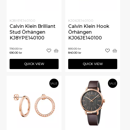
KJ8YPE140100
KJ06JE140100
Calvin Klein Brilliant
Calvin Klein Hook
Stud Örhängen
Örhängen
KJ8YPE140100
KJ06JE140100
790.00
kr
890.00
kr
690.00
kr
840.00
kr
QUICK VIEW
QUICK VIEW
SALE
SALE