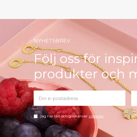
NYHETSBREV
Följ oss för insp
produkter och 
Jag har läst och godkänner
villkoren