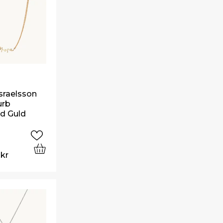
raelsson
urb
d Guld
5
kr