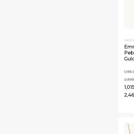
neck2
Emm
Peb
Gul
1,195
2,89
1,01
2,4