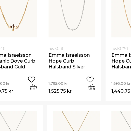
245
neck246
neck247-1
a Israelsson
Emma Israelsson
Emma Is
anic Dove Curb
Hope Curb
Hope C
sband Guld
Halsband Silver
Halsban
5.00
kr
1,795.00
kr
1,695.00
kr
0.75
kr
1,525.75
kr
1,440.7