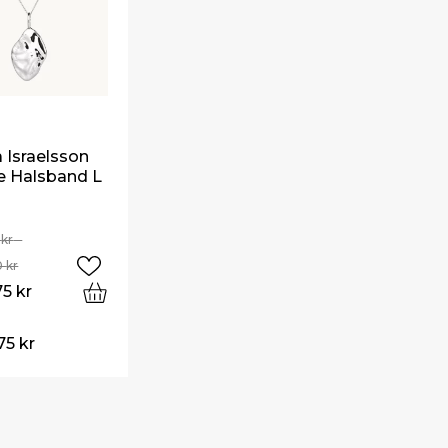
Israelsson
e Halsband L
0
kr
–
0
kr
75
kr
.75
kr