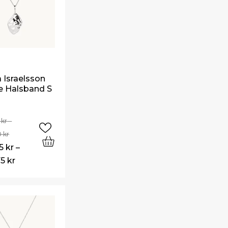
Israelsson
e Halsband S
0
kr
–
0
kr
75
kr
–
75
kr