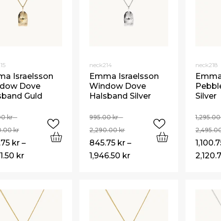
15
neck214
neck218
a Israelsson
Emma Israelsson
Emma 
dow Dove
Window Dove
Pebbl
sband Guld
Halsband Silver
Silver
00
kr
–
995.00
kr
–
1,295.0
0.00
kr
2,290.00
kr
2,495.0
.75
kr
–
845.75
kr
–
1,100.
1.50
kr
1,946.50
kr
2,120.