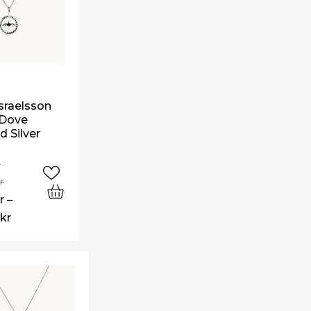
raelsson
 Dove
 Silver
–
r
r
–
0
kr