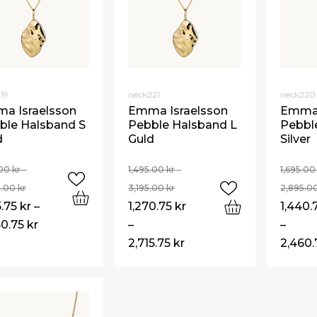
19
neck221
neck220
a Israelsson
Emma Israelsson
Emma 
ble Halsband S
Pebble Halsband L
Pebbl
d
Guld
Silver
.00
kr
–
1,495.00
kr
–
1,695.0
5.00
kr
3,195.00
kr
2,895.0
5.75
kr
–
1,270.75
kr
1,440.
60.75
kr
–
–
2,715.75
kr
2,460