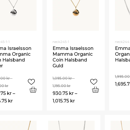
Begagnade Örhängen
Begagnade Hängen
45-1-1
neck245-1
neck244
a Israelsson
Emma Israelsson
Emma 
ma Organic
Mamma Organic
Organ
n Halsband
Coin Halsband
Halsba
er
Guld
1,995.0
5.00
kr
–
1,095.00
kr
–
1,695.
.00
kr
1,195.00
kr
.75
kr
–
930.75
kr
–
5.75
kr
1,015.75
kr