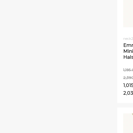
neck
Emm
Min
Hals
1,195
2,39
1,01
2,03