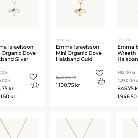
222
neck247
neck216
a Israelsson
Emma Israelsson
Emma Is
i Organic Dove
Mini Organic Dove
Wreath
band Silver
Halsband Guld
Halsband
.00
kr
–
995.00
kr
1,295.00
kr
0.00
kr
2,290.00
k
1,100.75
kr
5.75
kr
–
845.75
k
1.50
kr
1,946.5