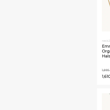
neck
Emm
Org
Hal
1,89
1,61