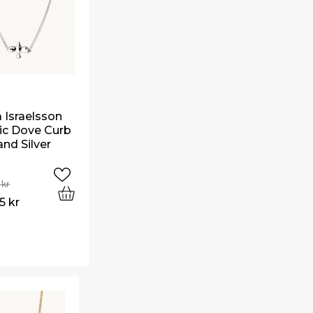
Israelsson
ic Dove Curb
nd Silver
0
kr
75
kr