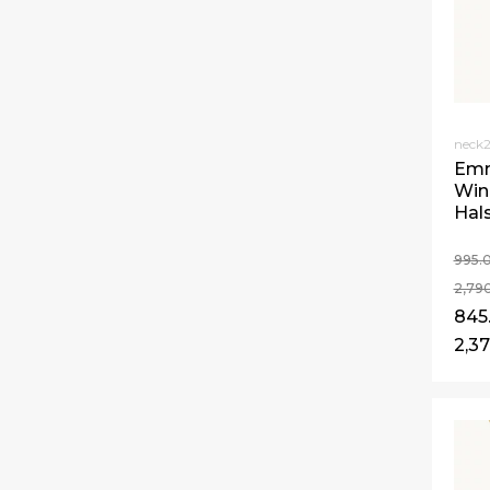
neck2
Emm
Win
Hal
995.
2,79
845
2,37