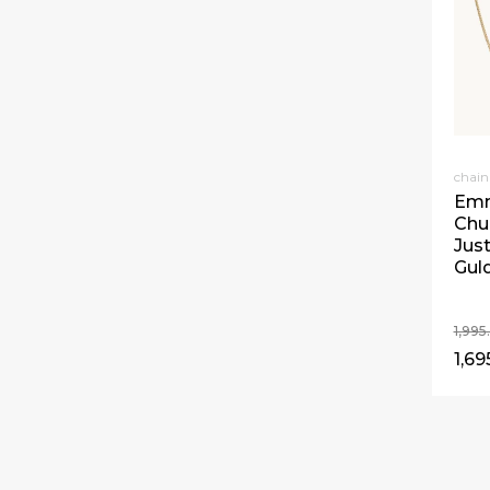
chai
Emm
Chu
Jus
Gul
1,99
1,69