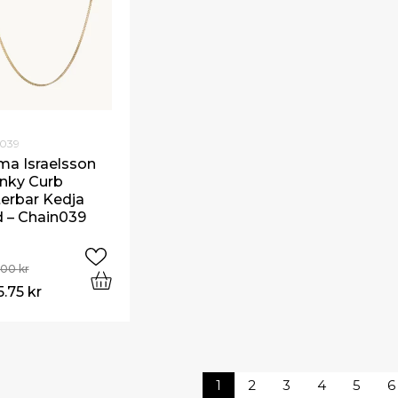
n039
a Israelsson
nky Curb
terbar Kedja
d – Chain039
5.00
kr
5.75
kr
1
2
3
4
5
6