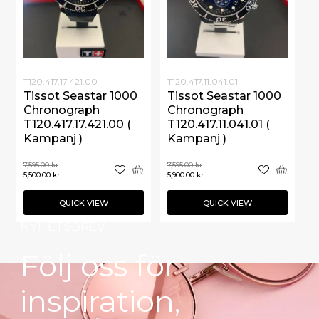
T120.417.17.421.00
T120.417.11.041.01
Tissot Seastar 1000
Tissot Seastar 1000
Chronograph
Chronograph
T120.417.17.421.00 (
T120.417.11.041.01 (
Kampanj )
Kampanj )
7,595.00
kr
7,595.00
kr
5,500.00
kr
5,900.00
kr
QUICK VIEW
QUICK VIEW
NYHETSBREV
Följ oss för
inspiration,