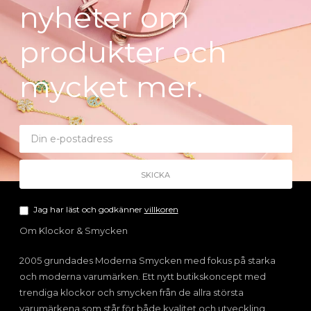
nyheter om
produkter och
mycket mer.
Jag har läst och godkänner
villkoren
Om Klockor & Smycken
2005 grundades Moderna Smycken med fokus på starka
och moderna varumärken. Ett nytt butikskoncept med
trendiga klockor och smycken från de allra största
varumärkena som står för både kvalitet och utveckling.