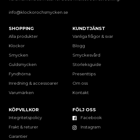
info@klockorochsmycken.se
SHOPPING
KUNDTJÄNST
Alla produkter
Vanliga frågor & svar
Klockor
Blogg
Smycken
Smyckesvård
Guldsmycken
Storleksguide
Fyndhörna
Presenttips
Inredning & accessoarer
Om oss
Varumärken
Kontakt
KÖPVILLKOR
FÖLJ OSS
Integritetspolicy
Facebook
Frakt & returer
Instagram
Garantier