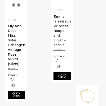
Ear153
Emma
61078
Israelsson
Lily And
Princess
Rose
hoops
Miss
små
Sofia
Silver –
Örhängen–
ear153
Vintage
1,495.00
kr
Rose
1,270.75
kr
61078
(Silver)
329.00
kr
QUICK
279.65
kr
VIEW
QUICK
VIEW