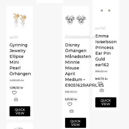
ear162
Emma
gp63
E905162RAPRL.CS
Israelsson
Gynning
Disney
Princess
Jewelry
Örhängen
Ear Pin
Ellipse
Månadssten
Guld
Mini
Minnie
ear162
Pearl
Mouse
995.00
kr
Örhängen
April
845.75
kr
Medium –
1,290.00
kr
E905162RAPRL.CS
1,096.50
kr
695.00
kr
625.50
kr
QUICK
VIEW
QUICK
VIEW
QUICK
VIEW