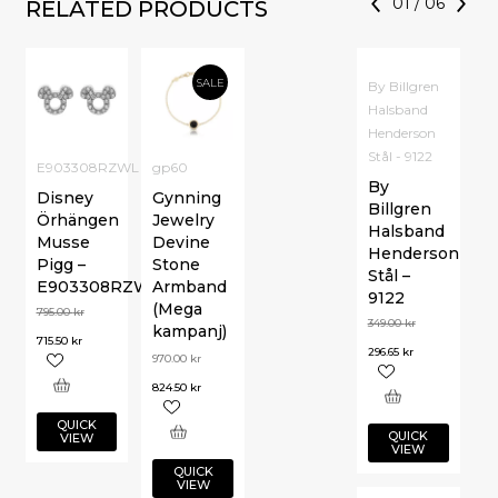
01
/
06
RELATED PRODUCTS
SALE
By Billgren
Halsband
Henderson
Stål - 9122
E903308RZWL
gp60
By
Disney
Gynning
Billgren
Örhängen
Jewelry
Halsband
Musse
Devine
Henderson
Pigg –
Stone
Stål –
E903308RZWL
Armband
9122
(Mega
795.00
kr
349.00
kr
kampanj)
715.50
kr
296.65
kr
970.00
kr
824.50
kr
QUICK
QUICK
VIEW
VIEW
QUICK
VIEW