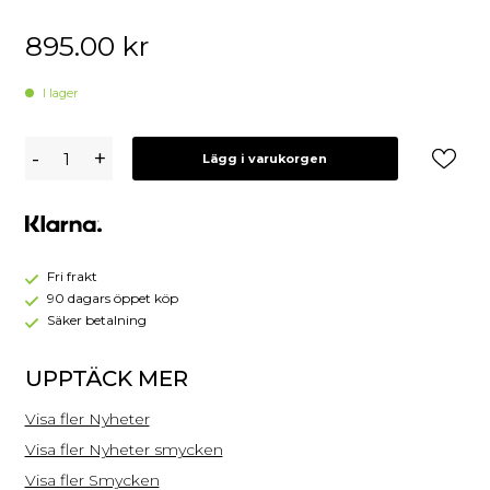
895.00
kr
I lager
Caroline
-
+
Lägg i varukorgen
Svedbom
Evelyne
Armband
Crystal
-
Guld
Fri frakt
90 dagars öppet köp
Säker betalning
UPPTÄCK MER
Visa fler Nyheter
Visa fler Nyheter smycken
Visa fler Smycken