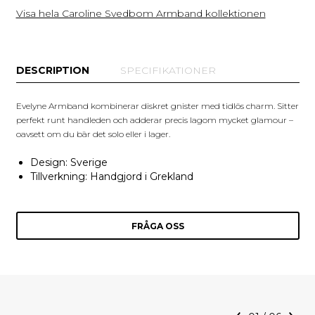
Visa hela Caroline Svedbom Armband kollektionen
DESCRIPTION
SPECIFIKATIONER
Evelyne Armband kombinerar diskret gnister med tidlös charm. Sitter
perfekt runt handleden och adderar precis lagom mycket glamour –
oavsett om du bär det solo eller i lager.
Design: Sverige
Tillverkning: Handgjord i Grekland
FRÅGA OSS