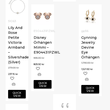
51063
Lily And
E904431PZWL
gp56
Rose
Petite
Disney
Gynning
Victoria
Örhängen
Jewelry
Armband
Mimmi –
Devine
–
E904431PZWL
Eye
Silvershade
Örhängen
895.00
kr
(Silver)
1,790.00
kr
805.50
kr
279.00
kr
1,521.50
kr
237.15
kr
QUICK
VIEW
QUICK
VIEW
QUICK
VIEW