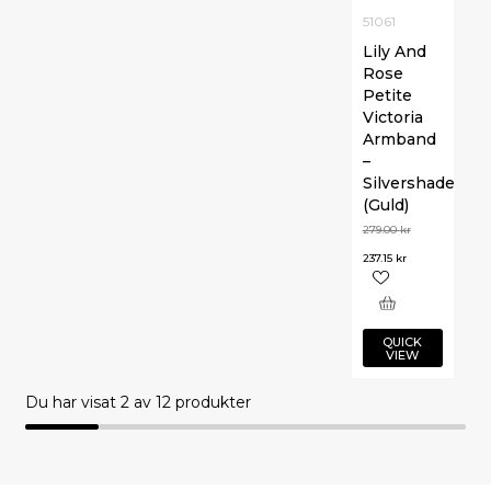
51061
Lily And
Rose
Petite
Victoria
Armband
–
Silvershade
(Guld)
279.00
kr
237.15
kr
QUICK
VIEW
Du har visat
2
av 12 produkter