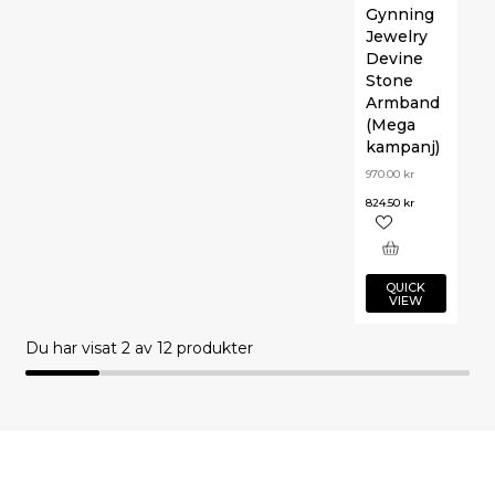
Gynning
Jewelry
Devine
Stone
Armband
(Mega
kampanj)
970.00
kr
824.50
kr
QUICK
VIEW
Du har visat
2
av 12 produkter