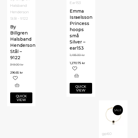
Ear153
Halsband
Emma
Henderson
Israelsson
Stål - 9122
Princess
By
hoops
Billgren
små
Halsband
Silver –
Henderson
ear153
Stål –
1,495.00
kr
9122
1,270.75
kr
349.00
kr
296.65
kr
QUICK
VIEW
QUICK
VIEW
SALE
gp60