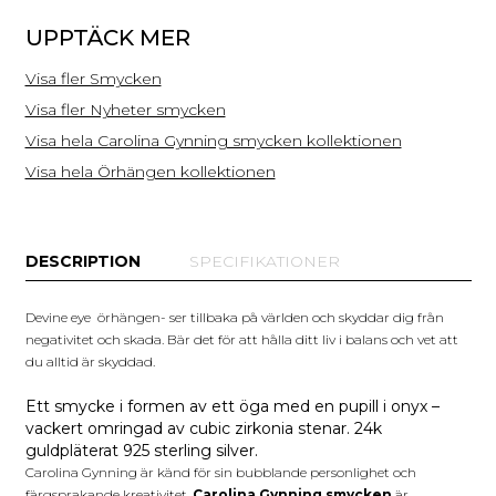
spännande material.
UPPTÄCK MER
Visa fler Smycken
Visa fler Nyheter smycken
Visa hela Carolina Gynning smycken kollektionen
Visa hela Örhängen kollektionen
DESCRIPTION
SPECIFIKATIONER
Devine eye örhängen- ser tillbaka på världen och skyddar dig från
negativitet och skada. Bär det för att hålla ditt liv i balans och vet att
du alltid är skyddad.
Ett smycke i formen av ett öga med en pupill i onyx –
vackert omringad av cubic zirkonia stenar. 24k
guldpläterat 925 sterling silver.
Carolina Gynning är känd för sin bubblande personlighet och
färgsprakande kreativitet.
Carolina Gynning smycken
är