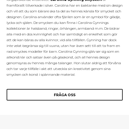
framförallt tillverkade i silver. Carolina har en baktanke med sin design
och vill att du som bärare ska ta del av hennes känsla för smycket och
designen. Carolina använder ofta fjärilen som är en symbol för glädje,
lycka och själen. De smycken du kan finna i Carolina Gynnings
kollektioner är halsband, ringar, örhängen, armband m.m. De bidrar
alla med en dos kvinnlighet och har samtidigt en enkelhet som gör
att de kan bäras av alla kvinnor, vid alla tillfällen. Gynning har dock
inte velat begränsa sig till vuxna, utan har även sett till att ta fram en
rad smyckes modeller för barn. Carolina Gynning själv ser sig som en
allkonstnär och satsar även på glaskonst, och all hennes design
genomsyras av hennes många talanger. Hon slutar aldrig att förvåna
och tar varje tillfälle i akt att utveckla sin kreativitet genom sina
smycken och konst i spännande material.
FRÅGA OSS