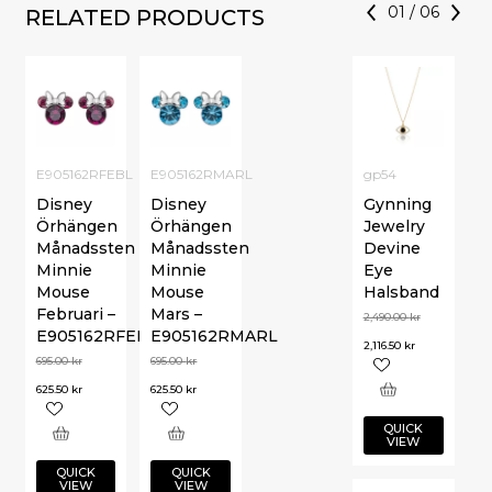
01
/
06
RELATED PRODUCTS
E905162RFEBL
E905162RMARL
gp54
Disney
Disney
Gynning
Örhängen
Örhängen
Jewelry
Månadssten
Månadssten
Devine
Minnie
Minnie
Eye
Mouse
Mouse
Halsband
Februari –
Mars –
2,490.00
kr
E905162RFEBL
E905162RMARL
2,116.50
kr
695.00
kr
695.00
kr
625.50
kr
625.50
kr
QUICK
VIEW
QUICK
QUICK
VIEW
VIEW