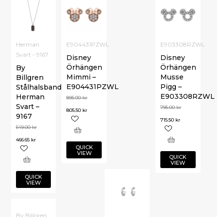
Herman
E904431PZWL
E903308RZWL
Svart - 9167
Disney
Disney
Örhängen
Örhängen
By
Mimmi –
Musse
Billgren
E904431PZWL
Pigg –
Stålhalsband
E903308RZWL
Herman
895.00
kr
Svart –
795.00
kr
805.50
kr
9167
715.50
kr
549.00
kr
466.65
kr
QUICK
VIEW
QUICK
VIEW
QUICK
VIEW
By Billgren