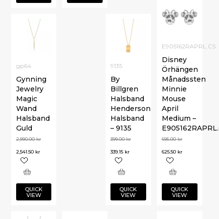
E905162RAPRL.CS
Disney
gp64
9135
Örhängen
Gynning
By
Månadssten
Jewelry
Billgren
Minnie
Magic
Halsband
Mouse
Wand
Henderson
April
Halsband
Halsband
Medium –
Guld
– 9135
E905162RAPRL.
2,990.00
kr
399.00
kr
695.00
kr
2,541.50
kr
339.15
kr
625.50
kr
QUICK
QUICK
QUICK
VIEW
VIEW
VIEW