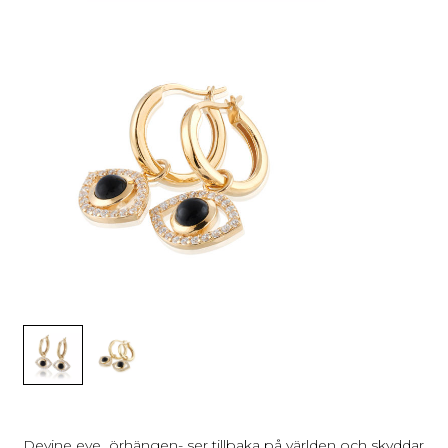
Devine eye örhängen- ser tillbaka på världen och skyddar