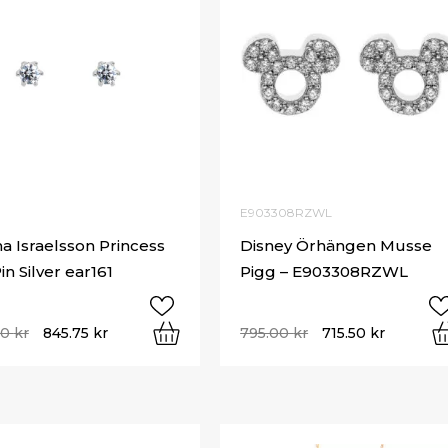
E903308RZWL
 Israelsson Princess
Disney Örhängen Musse
in Silver ear161
Pigg – E903308RZWL
00
kr
845.75
kr
795.00
kr
715.50
kr