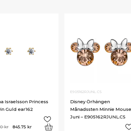
E905162RJUNL.CS
 Israelsson Princess
Disney Örhängen
Pin Guld ear162
Månadssten Minnie Mous
Juni – E905162RJUNL.CS
00
kr
845.75
kr