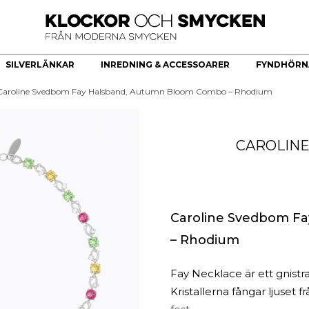
SILVERLÄNKAR
INREDNING & ACCESSOARER
FYNDHÖRN
Caroline Svedbom Fay Halsband, Autumn Bloom Combo – Rhodium
ÖR
HERRKLOCKOR
HERRSMYCKEN
KÖKSREDSKAP & KÖKARTIKLAR
HÄNGE
Bästsäljare
Armband
Brickor dekoration
Guldhjärta
CAROLIN
Quartz
Halsband
Skålar
Guldkors
Smartklocka
Ringar
Fat
Diamantkors
Automatiska herrklockor
Manschettknappar
Kors Cubic Zirconia
Smyckesset
Diamanthänge
Religiösa Symboler
Caroline Svedbom F
– Rhodium
BEGAGNADE GULDSMYCKEN
Begagnade halsband
Fay Necklace är ett gnistr
Begagnade armband
Kristallerna fångar ljuset f
Begagnade Ringar