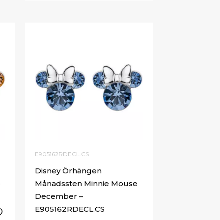
E905162RDECL.CS
Disney Örhängen
e
Månadssten Minnie Mouse
December –
E905162RDECL.CS