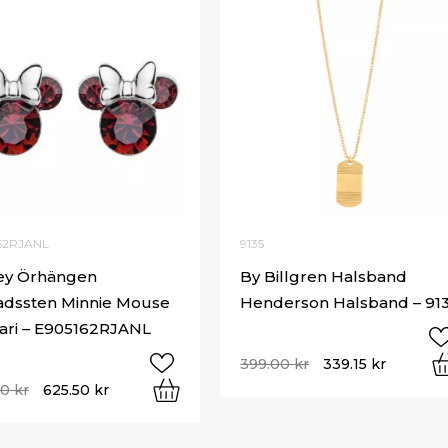
62RJANL
9135
ey Örhängen
By Billgren Halsband
dssten Minnie Mouse
Henderson Halsband – 91
ari – E905162RJANL
399.00
kr
339.15
kr
00
kr
625.50
kr