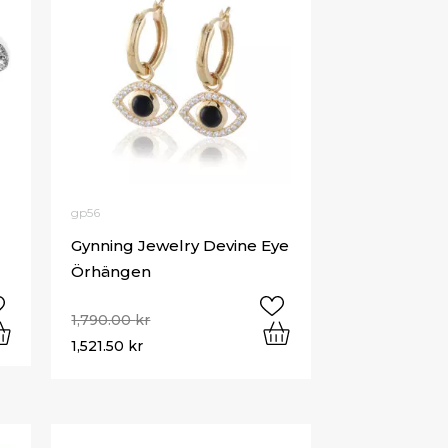
gp56
Gynning Jewelry Devine Eye
Örhängen
1,790.00
kr
1,521.50
kr