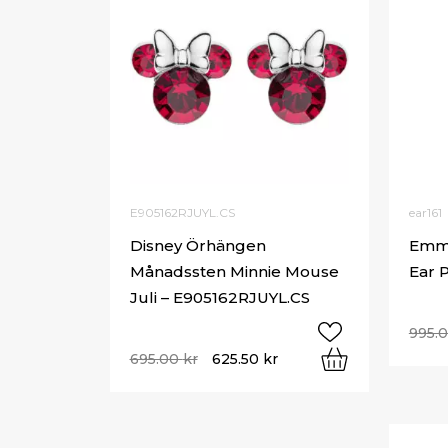
E905162RJUYL.CS
ear161
Disney Örhängen
Emma
Månadssten Minnie Mouse
Ear P
Juli – E905162RJUYL.CS
995.
695.00
kr
625.50
kr