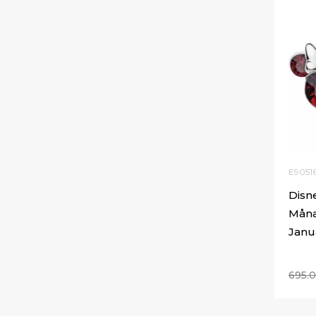
E9051
Disn
Måna
Janu
695.