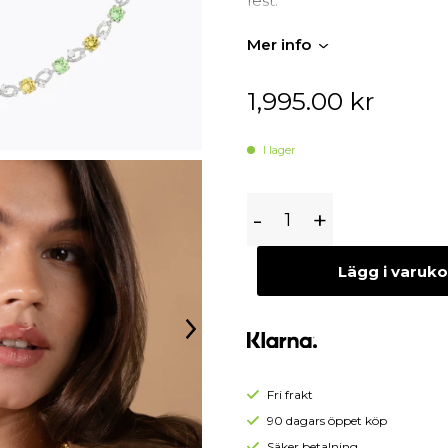
fest.
Begagnade Örhängen
Design: Sverige
Begagnade Hängen
Mer info
Tillverkning: Handgjord 
1,995.00
kr
I lager
Caroline
-
+
Svedbom
Fay
Lägg i varuk
Halsband,
Autumn
Bloom
Combo
-
Fri frakt
Rhodium
90 dagars öppet köp
Säker betalning