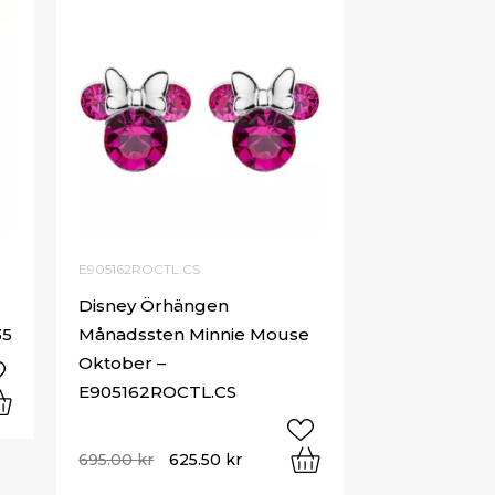
E905162ROCTL.CS
Disney Örhängen
35
Månadssten Minnie Mouse
Oktober –
E905162ROCTL.CS
695.00
kr
625.50
kr