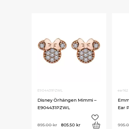
E904431PZWL
ear162
Disney Örhängen Mimmi –
Emma
E904431PZWL
Ear 
895.00
kr
805.50
kr
995.