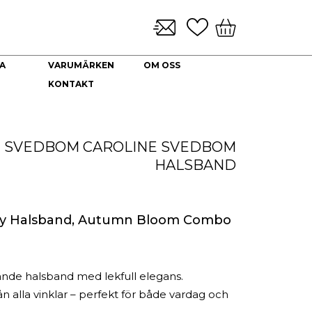
A
VARUMÄRKEN
OM OSS
KONTAKT
KLOCKARMBAND & TILLBEHÖR
NYHETER
DEKORATION
HALSBAND
Brickor dekoration
Guld Collier
E SVEDBOM
CAROLINE SVEDBOM
Coffee Table Books
Guldkedjor
HALSBAND
Doftljus
Prydnadskyddar
Kuddfodral
Vaser
ay Halsband, Autumn Bloom Combo
Ljuslyktor
Urna
ande halsband med lekfull elegans.
rån alla vinklar – perfekt för både vardag och