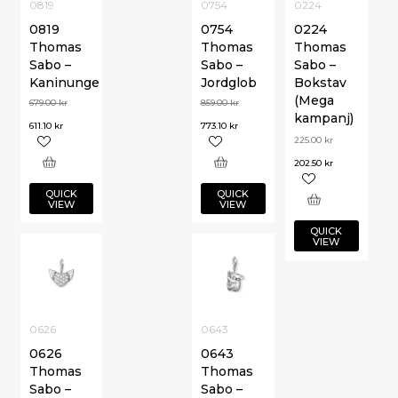
0819
0754
0224
0819
0754
0224
Thomas
Thomas
Thomas
Sabo –
Sabo –
Sabo –
Kaninunge
Jordglob
Bokstav
(Mega
679.00
kr
859.00
kr
kampanj)
611.10
kr
773.10
kr
225.00
kr
202.50
kr
QUICK
QUICK
VIEW
VIEW
QUICK
VIEW
0626
0643
0626
0643
Thomas
Thomas
Sabo –
Sabo –