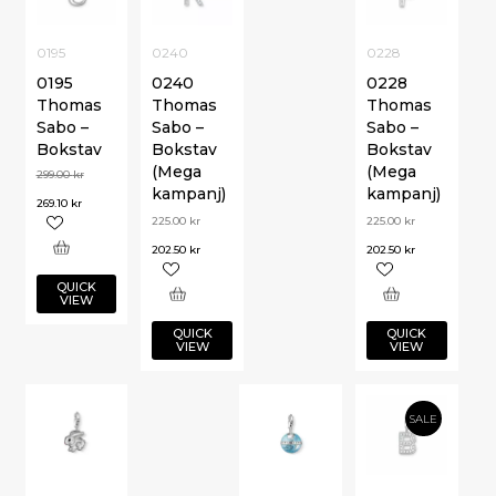
0195
0240
0228
0195
0240
0228
Thomas
Thomas
Thomas
Sabo –
Sabo –
Sabo –
Bokstav
Bokstav
Bokstav
(Mega
(Mega
299.00
kr
kampanj)
kampanj)
269.10
kr
225.00
kr
225.00
kr
202.50
kr
202.50
kr
QUICK
VIEW
QUICK
QUICK
VIEW
VIEW
SALE