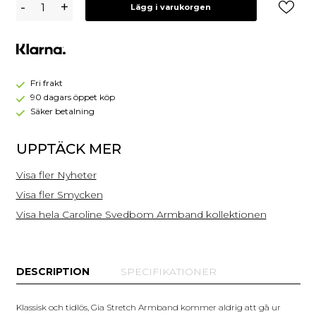
-
+
Lägg i varukorgen
Svedbom
Gia
Stretch
Armband
Guld
/
Fri frakt
Pearl
90 dagars öppet köp
Säker betalning
UPPTÄCK MER
Visa fler Nyheter
Visa fler Smycken
Visa hela Caroline Svedbom Armband kollektionen
DESCRIPTION
SPECIFIKATIONER
Klassisk och tidlös, Gia Stretch Armband kommer aldrig att gå ur