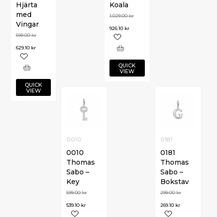
Hjärta
Koala
med
1,029.00
kr
Vingar
926.10
kr
699.00
kr
629.10
kr
QUICK
VIEW
QUICK
VIEW
0010
0181
0010
0181
Thomas
Thomas
Sabo –
Sabo –
Key
Bokstav
599.00
kr
299.00
kr
539.10
kr
269.10
kr