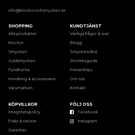
info@klockorochsmycken.se
SHOPPING
KUNDTJÄNST
Alla produkter
Vanliga frågor & svar
Klockor
Blogg
Smycken
Smyckesvård
Guldsmycken
Storleksguide
Fyndhörna
Presenttips
Inredning & accessoarer
Om oss
Varumärken
Kontakt
KÖPVILLKOR
FÖLJ OSS
Integritetspolicy
Facebook
Frakt & returer
Instagram
Garantier