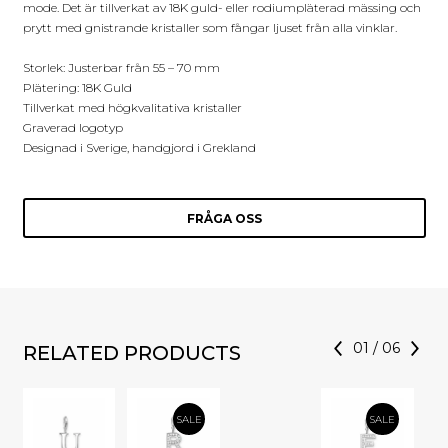
mode. Det är tillverkat av 18K guld- eller rodiumpläterad mässing och
prytt med gnistrande kristaller som fångar ljuset från alla vinklar.
Storlek: Justerbar från 55 – 70 mm
Plätering: 18K Guld
Tillverkat med högkvalitativa kristaller
Graverad logotyp
Designad i Sverige, handgjord i Grekland
FRÅGA OSS
01
/
06
RELATED PRODUCTS
SALE
SALE