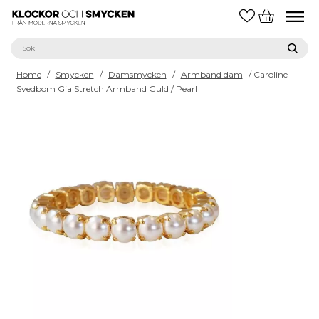
Home
/
Smycken
/
Damsmycken
/
Armband dam
/ Caroline
Svedbom Gia Stretch Armband Guld / Pearl