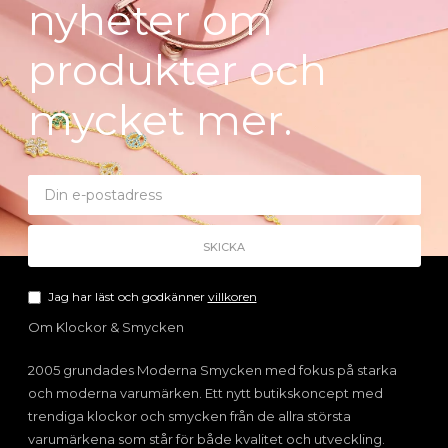
nyheter om
produkter och
mycket mer.
Jag har läst och godkänner
villkoren
Om Klockor & Smycken
2005 grundades Moderna Smycken med fokus på starka
och moderna varumärken. Ett nytt butikskoncept med
trendiga klockor och smycken från de allra största
varumärkena som står för både kvalitet och utveckling.