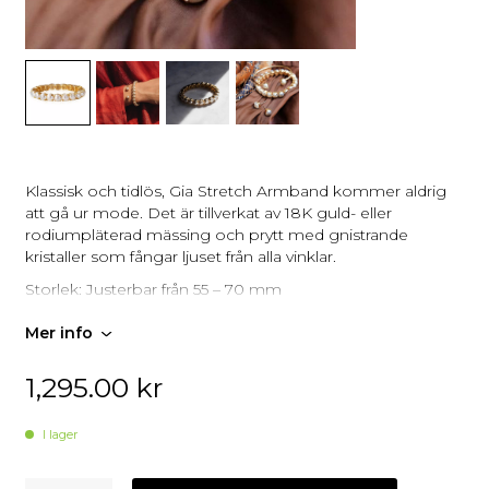
Klassisk och tidlös, Gia Stretch Armband kommer aldrig
att gå ur mode. Det är tillverkat av 18K guld- eller
rodiumpläterad mässing och prytt med gnistrande
kristaller som fångar ljuset från alla vinklar.
Storlek: Justerbar från 55 – 70 mm
Plätering: 18K Guld
Tillverkat med högkvalitativa kristaller
Mer info
Graverad logotyp
Designad i Sverige, handgjord i Grekland
1,295.00
kr
I lager
Caroline