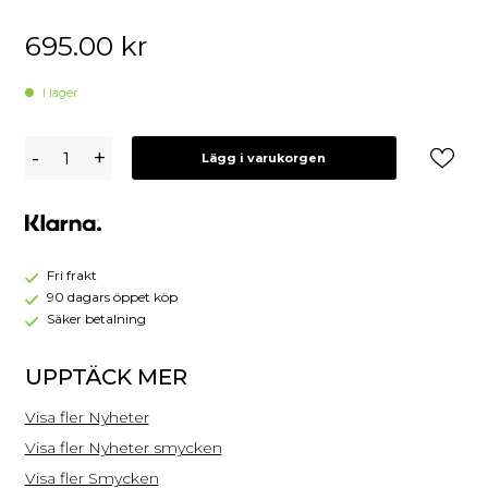
695.00
kr
I lager
Caroline
-
+
Lägg i varukorgen
Svedbom
Noelle
Ring
/
Crystal
-
Fri frakt
Rhodium
90 dagars öppet köp
Säker betalning
UPPTÄCK MER
Visa fler Nyheter
Visa fler Nyheter smycken
Visa fler Smycken