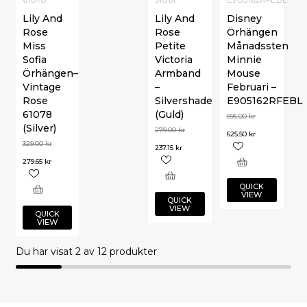
Lily And
Lily And
Disney
Rose
Rose
Örhängen
Miss
Petite
Månadssten
Sofia
Victoria
Minnie
Örhängen–
Armband
Mouse
Vintage
–
Februari –
Rose
Silvershade
E905162RFEBL
61078
(Guld)
695.00
kr
(Silver)
279.00
kr
625.50
kr
329.00
kr
237.15
kr
279.65
kr
QUICK
VIEW
QUICK
VIEW
QUICK
VIEW
Du har visat
2
av 12 produkter