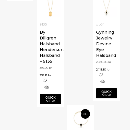
9135
gp54
By
Gynning
Billgren
Jewelry
Halsband
Devine
Henderson
Eye
Halsband
Halsband
– 9135
2,490.00
kr
399.00
kr
2,116.50
kr
339.15
kr
QUICK
VIEW
QUICK
VIEW
SALE