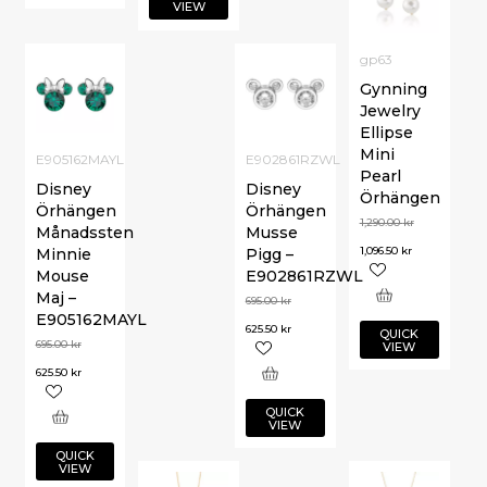
VIEW
gp63
Gynning
Jewelry
Ellipse
Mini
E905162MAYL
E902861RZWL
Pearl
Disney
Disney
Örhängen
Örhängen
Örhängen
1,290.00
kr
Månadssten
Musse
1,096.50
kr
Minnie
Pigg –
Mouse
E902861RZWL
Maj –
695.00
kr
E905162MAYL
625.50
kr
QUICK
695.00
kr
VIEW
625.50
kr
QUICK
VIEW
QUICK
VIEW