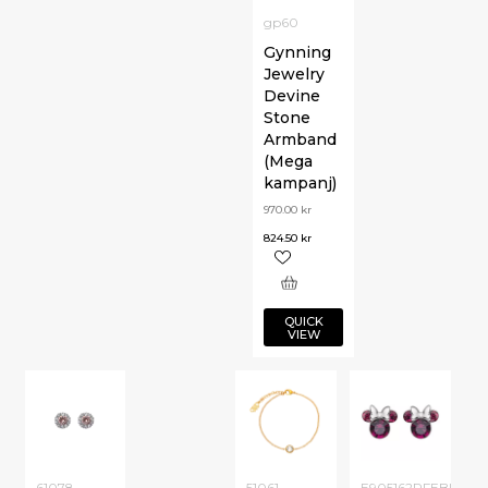
gp60
Gynning
Jewelry
Devine
Stone
Armband
(Mega
kampanj)
970.00
kr
824.50
kr
QUICK
VIEW
61078
51061
E905162RFEBL