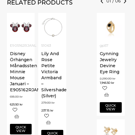
01
/
06
RELATED PRODUCTS
E905162RJANL
51063
gp57
Disney
Lily And
Gynning
Örhängen
Rose
Jewelry
Månadssten
Petite
Devine
Minnie
Victoria
Eye Ring
Mouse
Armband
2,290.00
kr
1,946.50
kr
Januari –
–
E905162RJANL
Silvershade
(Silver)
695.00
kr
279.00
kr
625.50
kr
QUICK
VIEW
237.15
kr
QUICK
VIEW
QUICK