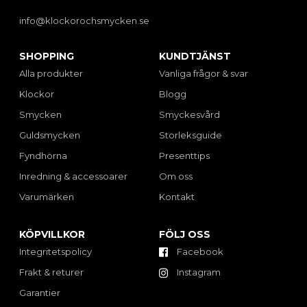
info@klockorochsmycken.se
SHOPPING
KUNDTJÄNST
Alla produkter
Vanliga frågor & svar
Klockor
Blogg
Smycken
Smyckesvård
Guldsmycken
Storleksguide
Fyndhörna
Presenttips
Inredning & accessoarer
Om oss
Varumärken
Kontakt
KÖPVILLKOR
FÖLJ OSS
Integritetspolicy
Facebook
Frakt & returer
Instagram
Garantier