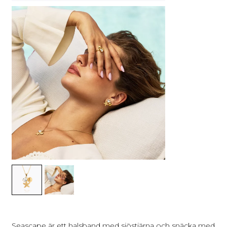
Seascape är ett halsband med sjöstjärna och snäcka med