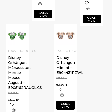
QUICK
VIEW
QUICK
VIEW
E905162RAUGL.CS
E904431PZWL
Disney
Disney
Örhängen
Örhängen
Månadssten
Mimmi –
Minnie
E904431PZWL
Mouse
895.00
kr
Augusti –
805.50
kr
E905162RAUGL.CS
695.00
kr
625.50
kr
QUICK
VIEW