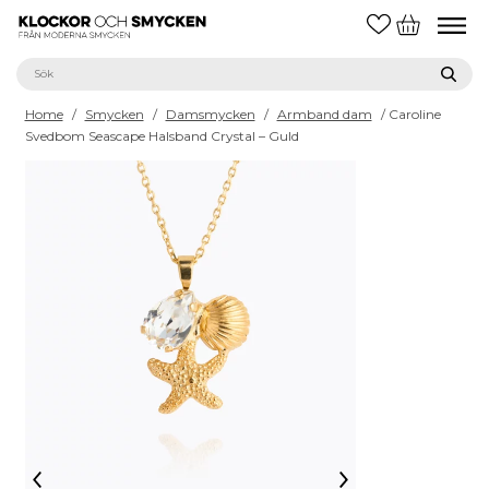
Home
/
Smycken
/
Damsmycken
/
Armband dam
/ Caroline
Svedbom Seascape Halsband Crystal – Guld