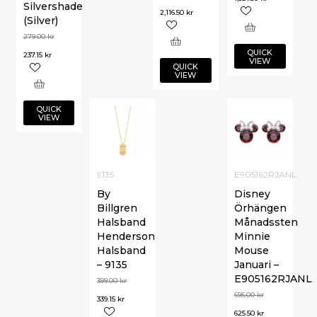
Silvershade
2,116.50
kr
(Silver)
279.00
kr
QUICK
237.15
kr
VIEW
QUICK
VIEW
QUICK
VIEW
9135
E905162RJANL
By
Disney
Billgren
Örhängen
Halsband
Månadssten
Henderson
Minnie
Halsband
Mouse
– 9135
Januari –
E905162RJANL
399.00
kr
695.00
kr
339.15
kr
625.50
kr