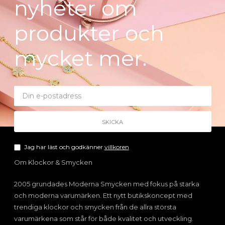
nyheter om
produkter och
mycket mer.
Jag har läst och godkänner
villkoren
Om Klockor & Smycken
2005 grundades Moderna Smycken med fokus på starka
och moderna varumärken. Ett nytt butikskoncept med
trendiga klockor och smycken från de allra största
varumärkena som står för både kvalitet och utveckling.