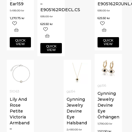
Ear159
–
E905162RJUNL.
E905162RDECL.CS
1,495.00
kr
695.00
kr
695.00
kr
1,270.75
kr
625.50
kr
625.50
kr
QUICK
QUICK
VIEW
VIEW
QUICK
VIEW
gp56
51063
gp54
Gynning
Lily And
Gynning
Jewelry
Rose
Jewelry
Devine
Petite
Devine
Eye
Victoria
Eye
Örhängen
Armband
Halsband
1,790.00
kr
–
2,490.00
kr
1,521.50
kr