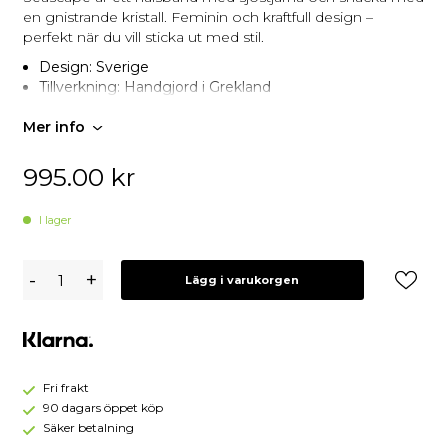
en gnistrande kristall. Feminin och kraftfull design –
perfekt när du vill sticka ut med stil.
Design: Sverige
Tillverkning: Handgjord i Grekland
Mer info
995.00
kr
I lager
Caroline
-
+
Lägg i varukorgen
Svedbom
Seascape
Halsband
Crystal
-
Guld
Fri frakt
90 dagars öppet köp
Säker betalning