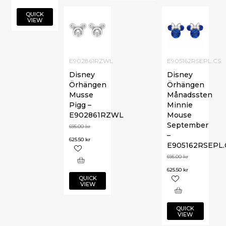
QUICK
VIEW
E902861RZWL
E905162RSEPL.CS
Disney
Disney
Örhängen
Örhängen
Musse
Månadssten
Pigg –
Minnie
E902861RZWL
Mouse
September
695.00
kr
–
625.50
kr
E905162RSEPL.
695.00
kr
625.50
kr
QUICK
VIEW
QUICK
VIEW