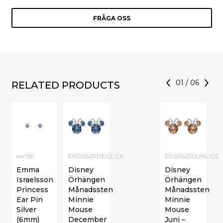
FRÅGA OSS
01
/
06
RELATED PRODUCTS
ear159
E905162RDECL.CS
E905162RJUNL.CS
Emma
Disney
Disney
Israelsson
Örhängen
Örhängen
Princess
Månadssten
Månadssten
Ear Pin
Minnie
Minnie
Silver
Mouse
Mouse
(6mm)
December
Juni –