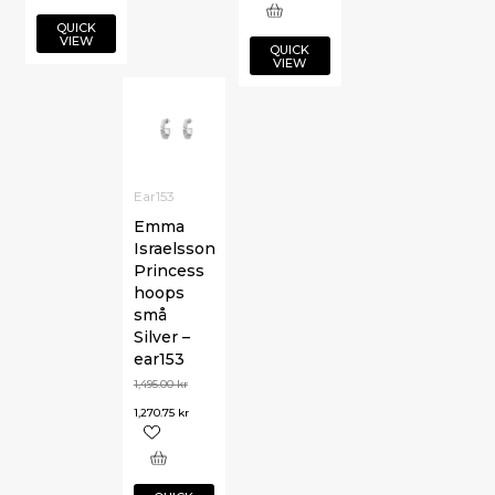
QUICK
VIEW
QUICK
VIEW
Ear153
Emma
Israelsson
Princess
hoops
små
Silver –
ear153
1,495.00
kr
1,270.75
kr