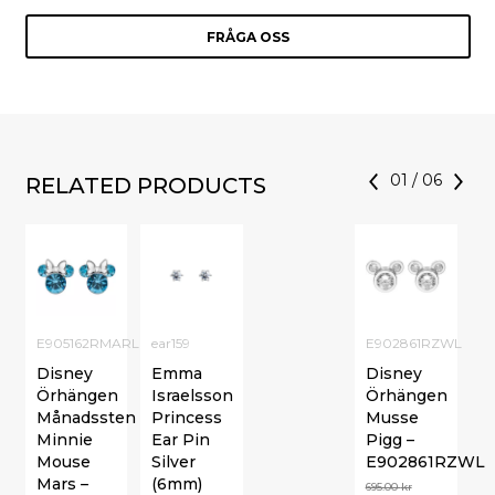
FRÅGA OSS
01
/
06
RELATED PRODUCTS
E905162RMARL
ear159
E902861RZWL
Disney
Emma
Disney
Örhängen
Israelsson
Örhängen
Månadssten
Princess
Musse
Minnie
Ear Pin
Pigg –
Mouse
Silver
E902861RZWL
Mars –
(6mm)
695.00
kr