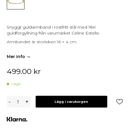
Snyggt guldarmband i rostfritt stål med 18K
guldförgyllning från varumärket Celine Estelle.
Armbandet är storleken 16 + 4 cm.
Mer info
499.00
kr
I lager
Celine
-
+
Lägg i varukorgen
Estelle
Tunt
Guldarmband
med
18K