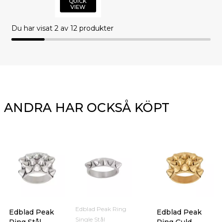
QUICK
VIEW
Du har visat
2
av 12 produkter
ANDRA HAR OCKSÅ KÖPT
Edblad Peak Ring
Edblad Peak
Edblad Peak
Single Stål
Ring Stål
Ring Guld