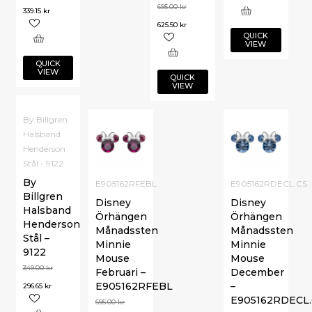
695.00
kr
339.15
kr
625.50
kr
QUICK
VIEW
QUICK
VIEW
QUICK
VIEW
By Billgren
Halsband
Henderson
Stål - 9122
By
E905162RFEBL
E905162RDECL.CS
Billgren
Disney
Disney
Halsband
Örhängen
Örhängen
Henderson
Månadssten
Månadssten
Stål –
Minnie
Minnie
9122
Mouse
Mouse
349.00
kr
Februari –
December
E905162RFEBL
–
296.65
kr
E905162RDECL.
695.00
kr