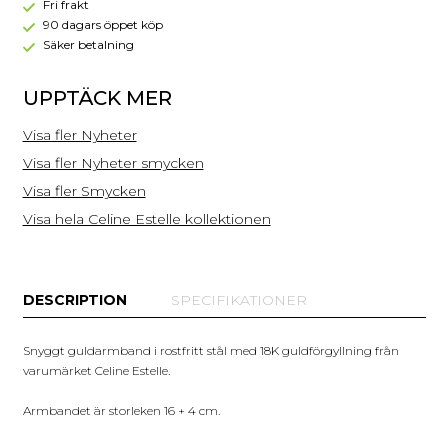
förgyllning
Fri frakt
16+4
90 dagars öppet köp
cm
Säker betalning
UPPTÄCK MER
Visa fler Nyheter
Visa fler Nyheter smycken
Visa fler Smycken
Visa hela Celine Estelle kollektionen
DESCRIPTION
SPECIFIKATIONER
Snyggt guldarmband i rostfritt stål med 18K guldförgyllning från
varumärket Celine Estelle.
Armbandet är storleken 16 + 4 cm.