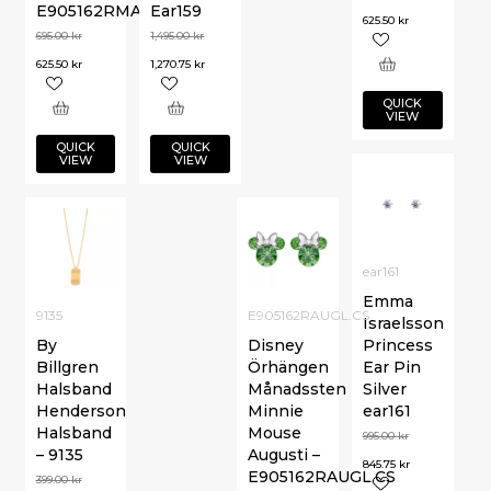
E905162RMARL
Ear159
625.50
kr
695.00
kr
1,495.00
kr
625.50
kr
1,270.75
kr
QUICK
VIEW
QUICK
QUICK
VIEW
VIEW
ear161
Emma
9135
E905162RAUGL.CS
Israelsson
By
Disney
Princess
Billgren
Örhängen
Ear Pin
Halsband
Månadssten
Silver
Henderson
Minnie
ear161
Halsband
Mouse
995.00
kr
– 9135
Augusti –
845.75
kr
E905162RAUGL.CS
399.00
kr