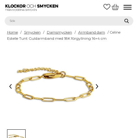
Home
/
Smycken
/
Damsmycken
/
Armband dam
/ Celine
Estelle Tunt Guldarmband med 18K förgyllning 16+4 cm