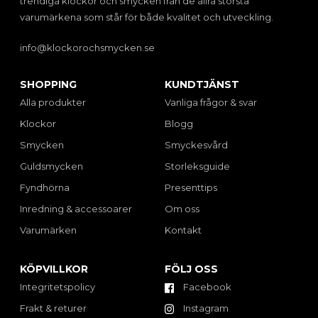
trendiga klockor och smycken från de allra största
varumärkena som står för både kvalitet och utveckling.
info@klockorochsmycken.se
SHOPPING
KUNDTJÄNST
Alla produkter
Vanliga frågor & svar
Klockor
Blogg
Smycken
Smyckesvård
Guldsmycken
Storleksguide
Fyndhörna
Presenttips
Inredning & accessoarer
Om oss
Varumärken
Kontakt
KÖPVILLKOR
FÖLJ OSS
Integritetspolicy
Facebook
Frakt & returer
Instagram