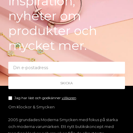
inspiration,
nyheter om
produkter och
mycket mer.
Jag har läst och godkänner
villkoren
Om Klockor & Smycken
2005 grundades Moderna Smycken med fokus på starka
och moderna varumärken. Ett nytt butikskoncept med