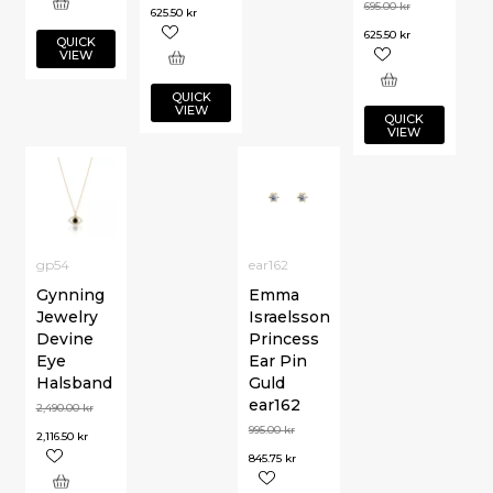
695.00
kr
625.50
kr
625.50
kr
QUICK
VIEW
QUICK
VIEW
QUICK
VIEW
gp54
ear162
Gynning
Emma
Jewelry
Israelsson
Devine
Princess
Eye
Ear Pin
Halsband
Guld
ear162
2,490.00
kr
995.00
kr
2,116.50
kr
845.75
kr