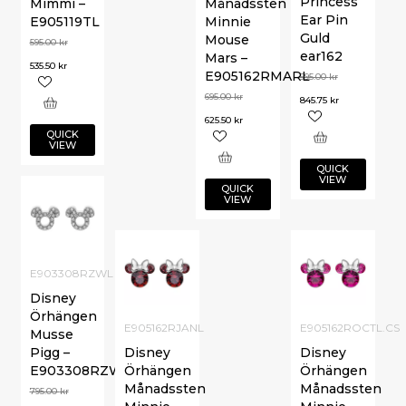
Princess
Mimmi –
Månadssten
Ear Pin
E905119TL
Minnie
Guld
Mouse
595.00
kr
ear162
Mars –
535.50
kr
E905162RMARL
995.00
kr
695.00
kr
845.75
kr
625.50
kr
QUICK
VIEW
QUICK
VIEW
QUICK
VIEW
E903308RZWL
Disney
Örhängen
E905162RJANL
E905162ROCTL.CS
Musse
Pigg –
Disney
Disney
E903308RZWL
Örhängen
Örhängen
Månadssten
Månadssten
795.00
kr