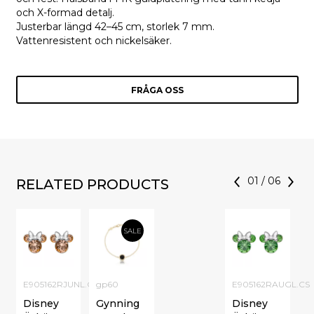
och X-formad detalj.
Justerbar längd 42–45 cm, storlek 7 mm.
Vattenresistent och nickelsäker.
FRÅGA OSS
01
/
06
RELATED PRODUCTS
SALE
E905162RJUNL.CS
gp60
E905162RAUGL.CS
Disney
Gynning
Disney