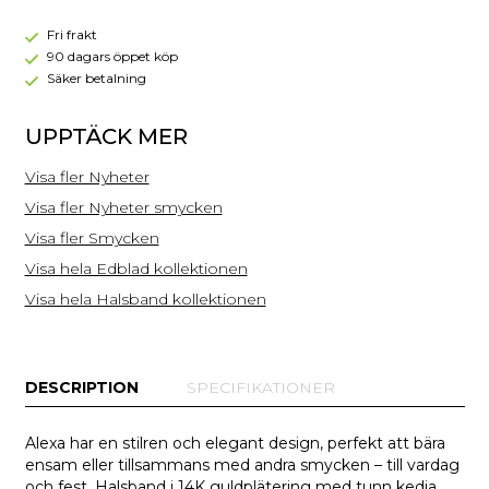
Guld
Fri frakt
90 dagars öppet köp
Säker betalning
UPPTÄCK MER
Visa fler Nyheter
Visa fler Nyheter smycken
Visa fler Smycken
Visa hela Edblad kollektionen
Visa hela Halsband kollektionen
DESCRIPTION
SPECIFIKATIONER
Alexa har en stilren och elegant design, perfekt att bära
ensam eller tillsammans med andra smycken – till vardag
och fest. Halsband i 14K guldplätering med tunn kedja