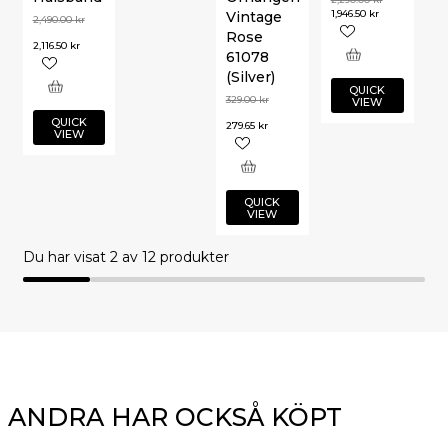
1,946.50
kr
Vintage
2,490.00
kr
Rose
2,116.50
kr
61078
(Silver)
QUICK
329.00
kr
VIEW
QUICK
279.65
kr
VIEW
QUICK
VIEW
Du har visat
2
av 12 produkter
ANDRA HAR OCKSÅ KÖPT