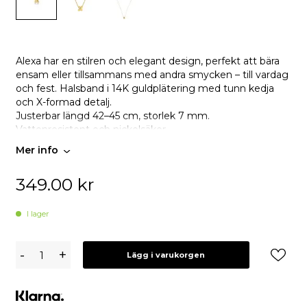
Alexa har en stilren och elegant design, perfekt att bära
ensam eller tillsammans med andra smycken – till vardag
och fest. Halsband i 14K guldplätering med tunn kedja
och X-formad detalj.
Justerbar längd 42–45 cm, storlek 7 mm.
Vattenresistent och nickelsäker.
Mer info
349.00
kr
I lager
Edblad
-
+
Lägg i varukorgen
Alexa
Halsband
S
-