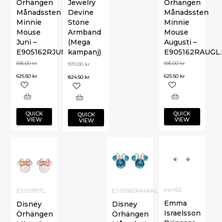
Örhängen
Jewelry
Örhängen
Månadssten
Devine
Månadssten
Minnie
Stone
Minnie
Mouse
Armband
Mouse
Juni –
(Mega
Augusti –
E905162RJUNL.CS
kampanj)
E905162RAUGL.
695.00
kr
695.00
kr
970.00
kr
625.50
kr
625.50
kr
824.50
kr
QUICK
QUICK
QUICK
VIEW
VIEW
VIEW
ear162
E905119TL
E905162RMARL
Emma
Disney
Disney
Israelsson
Örhängen
Örhängen