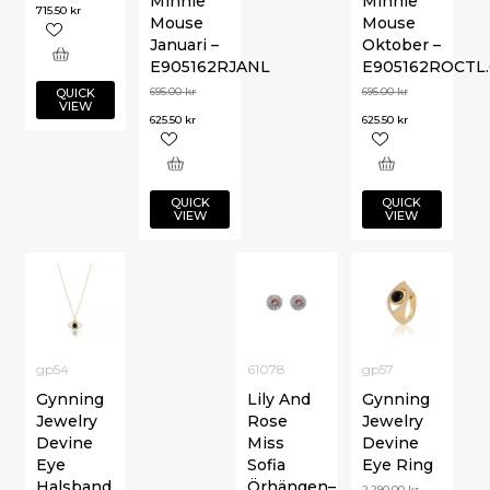
Minnie
Minnie
715.50
kr
Mouse
Mouse
Januari –
Oktober –
E905162RJANL
E905162ROCTL.
695.00
kr
695.00
kr
QUICK
VIEW
625.50
kr
625.50
kr
QUICK
QUICK
VIEW
VIEW
gp54
61078
gp57
Gynning
Lily And
Gynning
Jewelry
Rose
Jewelry
Devine
Miss
Devine
Eye
Sofia
Eye Ring
Halsband
Örhängen–
2,290.00
kr