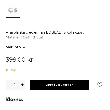
Fina blanka creoler från EDBLAD`S kollektion.
Material: Rostfritt Stål
Mer info
399.00
kr
I lager
Edblad
-
+
Lägg i varukorgen
Chunky
Creoles
S
Stål
-