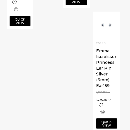
VIEW
QUICK
VIEW
ear159
Emma
Israelsson
Princess
Ear Pin
Silver
(6mm)
Ear159
1,495.00
kr
1,270.75
kr
QUICK
VIEW