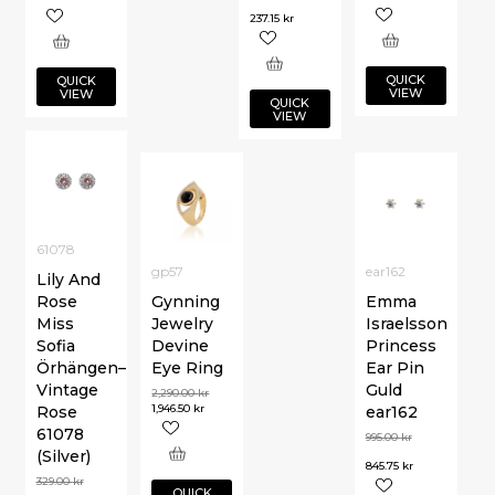
237.15
kr
QUICK
QUICK
VIEW
VIEW
QUICK
VIEW
61078
gp57
ear162
Lily And
Rose
Gynning
Emma
Miss
Jewelry
Israelsson
Sofia
Devine
Princess
Örhängen–
Eye Ring
Ear Pin
Vintage
Guld
2,290.00
kr
1,946.50
kr
Rose
ear162
61078
995.00
kr
(Silver)
845.75
kr
329.00
kr
QUICK