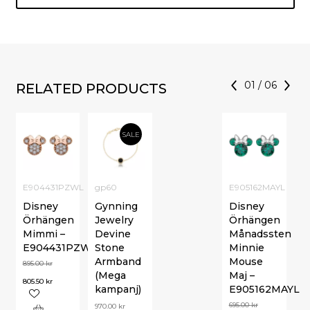
01
/
06
RELATED PRODUCTS
SALE
E904431PZWL
gp60
E905162MAYL
Disney
Gynning
Disney
Örhängen
Jewelry
Örhängen
Mimmi –
Devine
Månadssten
E904431PZWL
Stone
Minnie
Armband
Mouse
895.00
kr
(Mega
Maj –
805.50
kr
kampanj)
E905162MAYL
695.00
kr
970.00
kr