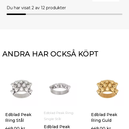
Du har visat
2
av 12 produkter
ANDRA HAR OCKSÅ KÖPT
Edblad Peak Ring
Edblad Peak
Edblad Peak
Single Stål
Ring Stål
Ring Guld
Edblad Peak
449.00
kr
449.00
kr