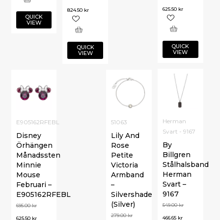
625.50
kr
824.50
kr
QUICK
VIEW
QUICK
QUICK
VIEW
VIEW
Herman
E905162RFEBL
51063
Svart - 9167
Disney
Lily And
By
Örhängen
Rose
Billgren
Månadssten
Petite
Stålhalsband
Minnie
Victoria
Herman
Mouse
Armband
Svart –
Februari –
–
9167
E905162RFEBL
Silvershade
(Silver)
549.00
kr
695.00
kr
279.00
kr
466.65
kr
625.50
kr