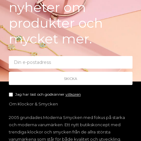
nyheter om
produkter och
mycket mer.
Jag har läst och godkänner
villkoren
Om Klockor & Smycken
2005 grundades Moderna Smycken med fokus på starka
och moderna varumärken. Ett nytt butikskoncept med
trendiga klockor och smycken från de allra största
varumärkena som står för både kvalitet och utveckling.