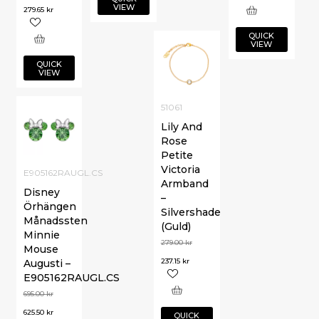
VIEW
279.65
kr
QUICK
VIEW
QUICK
VIEW
51061
Lily And
Rose
Petite
Victoria
E905162RAUGL.CS
Armband
Disney
–
Örhängen
Silvershade
Månadssten
(Guld)
Minnie
279.00
kr
Mouse
237.15
kr
Augusti –
E905162RAUGL.CS
695.00
kr
625.50
kr
QUICK