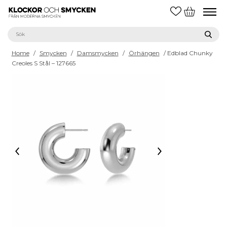
Home
/
Smycken
/
Damsmycken
/
Örhängen
/ Edblad Chunky
Creoles S Stål – 127665