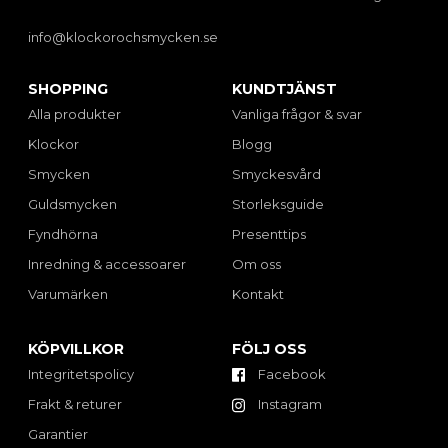
info@klockorochsmycken.se
SHOPPING
KUNDTJÄNST
Alla produkter
Vanliga frågor & svar
Klockor
Blogg
Smycken
Smyckesvård
Guldsmycken
Storleksguide
Fyndhörna
Presenttips
Inredning & accessoarer
Om oss
Varumärken
Kontakt
KÖPVILLKOR
FÖLJ OSS
Integritetspolicy
Facebook
Frakt & returer
Instagram
Garantier