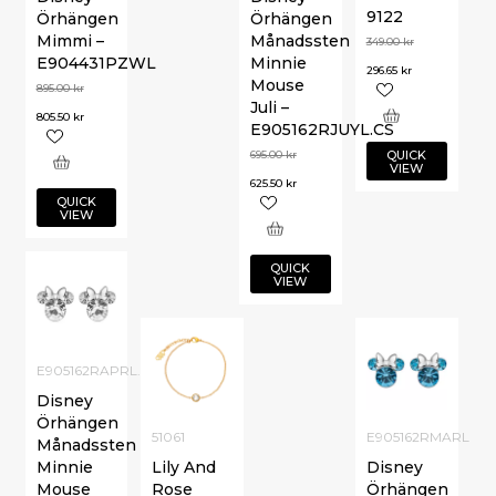
9122
Örhängen
Örhängen
Mimmi –
Månadssten
349.00
kr
E904431PZWL
Minnie
296.65
kr
Mouse
895.00
kr
Juli –
805.50
kr
E905162RJUYL.CS
QUICK
695.00
kr
VIEW
625.50
kr
QUICK
VIEW
QUICK
VIEW
E905162RAPRL.CS
Disney
Örhängen
51061
E905162RMARL
Månadssten
Minnie
Lily And
Disney
Mouse
Rose
Örhängen