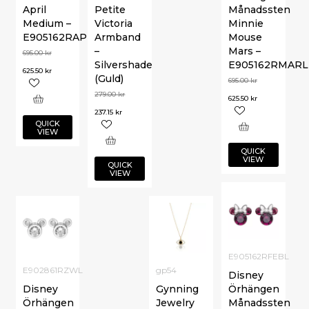
April
Petite
Månadssten
Medium –
Victoria
Minnie
E905162RAPRL.CS
Armband
Mouse
–
Mars –
695.00
kr
Silvershade
E905162RMARL
625.50
kr
(Guld)
695.00
kr
279.00
kr
625.50
kr
237.15
kr
QUICK
VIEW
QUICK
VIEW
QUICK
VIEW
E905162RFEBL
E902861RZWL
gp54
Disney
Disney
Gynning
Örhängen
Örhängen
Jewelry
Månadssten