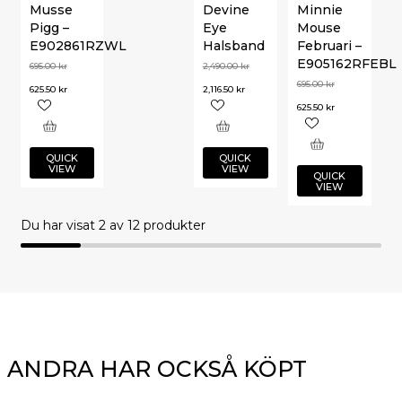
Musse
Devine
Minnie
Pigg –
Eye
Mouse
E902861RZWL
Halsband
Februari –
E905162RFEBL
695.00
kr
2,490.00
kr
695.00
kr
625.50
kr
2,116.50
kr
625.50
kr
QUICK
QUICK
VIEW
VIEW
QUICK
VIEW
Du har visat
2
av 12 produkter
ANDRA HAR OCKSÅ KÖPT