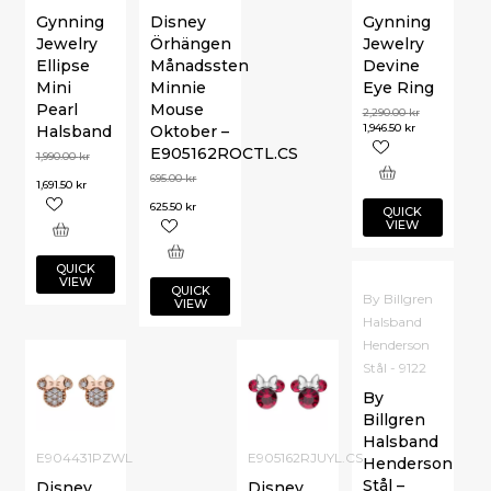
Gynning
Disney
Gynning
Jewelry
Örhängen
Jewelry
Ellipse
Månadssten
Devine
Mini
Minnie
Eye Ring
Pearl
Mouse
2,290.00
kr
1,946.50
kr
Halsband
Oktober –
E905162ROCTL.CS
1,990.00
kr
695.00
kr
1,691.50
kr
625.50
kr
QUICK
VIEW
QUICK
VIEW
QUICK
By Billgren
VIEW
Halsband
Henderson
Stål - 9122
By
Billgren
Halsband
E904431PZWL
E905162RJUYL.CS
Henderson
Stål –
Disney
Disney