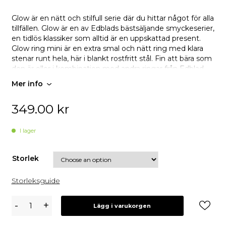
Glow är en nätt och stilfull serie där du hittar något för alla
tillfällen. Glow är en av Edblads bästsäljande smyckeserier,
en tidlös klassiker som alltid är en uppskattad present.
Glow ring mini är en extra smal och nätt ring med klara
stenar runt hela, här i blankt rostfritt stål. Fin att bära som
den är eller i kombination med andra ringar från Edblad.
Mer info
349.00
kr
I lager
Storlek
Storleksguide
Edblad
-
+
Lägg i varukorgen
Glow
Ring