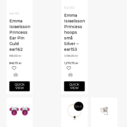
Ear153
ear162
Emma
Emma
Israelsson
Israelsson
Princess
Princess
hoops
Ear Pin
små
Guld
Silver –
ear162
ear153
995.00
kr
1,495.00
kr
845.75
kr
1,270.75
kr
QUICK
QUICK
VIEW
VIEW
SALE