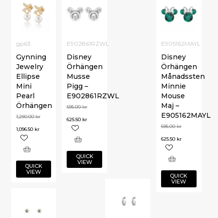
gp63
E902861RZWL
E905162MAYL
Gynning
Disney
Disney
Jewelry
Örhängen
Örhängen
Ellipse
Musse
Månadssten
Mini
Pigg –
Minnie
Pearl
E902861RZWL
Mouse
Örhängen
Maj –
695.00
kr
E905162MAYL
1,290.00
kr
625.50
kr
695.00
kr
1,096.50
kr
625.50
kr
QUICK
VIEW
QUICK
VIEW
QUICK
VIEW