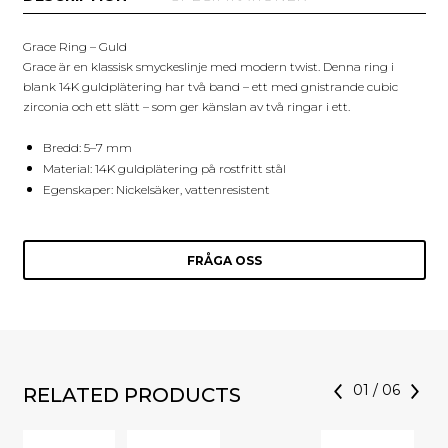
Grace Ring – Guld
Grace är en klassisk smyckeslinje med modern twist. Denna ring i
blank 14K guldplätering har två band – ett med gnistrande cubic
zirconia och ett slätt – som ger känslan av två ringar i ett.
Bredd: 5–7 mm
Material: 14K guldplätering på rostfritt stål
Egenskaper: Nickelsäker, vattenresistent
FRÅGA OSS
01
/
06
RELATED PRODUCTS