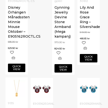
E905162ROCTL.CS
gp60
30612
Disney
Gynning
Lily And
Örhängen
Jewelry
Rose
Månadssten
Devine
Grace
Minnie
Stone
Ring –
Mouse
Armband
Silvershade
Oktober –
(Mega
549.00
kr
E905162ROCTL.CS
kampanj)
466.65
kr
695.00
kr
970.00
kr
625.50
kr
824.50
kr
QUICK
VIEW
QUICK
QUICK
VIEW
VIEW
9135
E905162RJANL
E905162RMARL