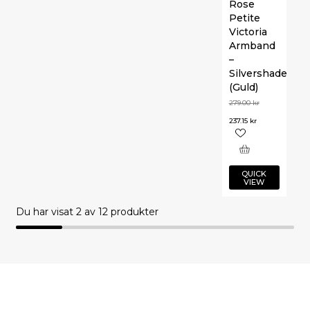
Rose
Petite
Victoria
Armband
–
Silvershade
(Guld)
279.00
kr
237.15
kr
QUICK
VIEW
Du har visat
2
av 12 produkter