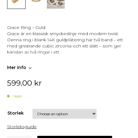
Grace Ring – Guld
Grace är en klassisk smyckeslinje med modern twist.
Denna ring i blank 14K guldplätering har två band – ett
med gnistrande cubic zirconia och ett slätt – som ger
känslan av två ringar i ett.
Bredd: 5–7 mm
Mer info
Material: 14K guldplätering på rostfritt stål
Egenskaper: Nickelsäker, vattenresistent
599.00
kr
I lager
Storlek
Storleksguide