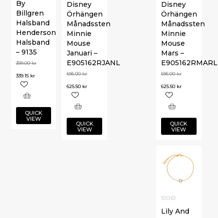
By
Disney
Disney
Billgren
Örhängen
Örhängen
Halsband
Månadssten
Månadssten
Henderson
Minnie
Minnie
Halsband
Mouse
Mouse
– 9135
Januari –
Mars –
E905162RJANL
E905162RMARL
399.00
kr
695.00
kr
695.00
kr
339.15
kr
625.50
kr
625.50
kr
QUICK
VIEW
QUICK
QUICK
VIEW
VIEW
51061
Lily And