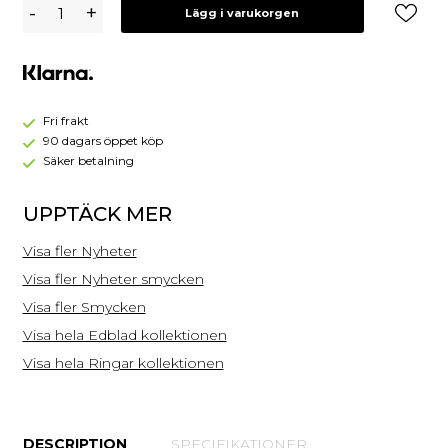
Edblad
-
+
Lägg i varukorgen
Grace
Ring
-
Guld
Fri frakt
90 dagars öppet köp
Säker betalning
UPPTÄCK MER
Visa fler Nyheter
Visa fler Nyheter smycken
Visa fler Smycken
Visa hela Edblad kollektionen
Visa hela Ringar kollektionen
DESCRIPTION
SPECIFIKATIONER