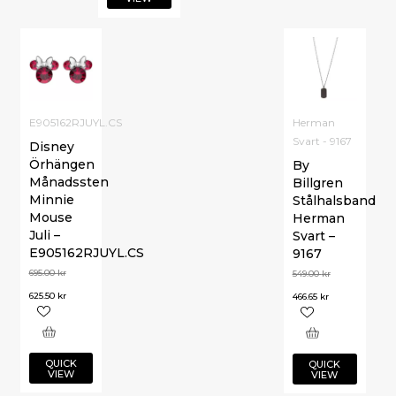
E905162RJUYL.CS
Herman
Svart - 9167
Disney
Örhängen
By
Månadssten
Billgren
Minnie
Stålhalsband
Mouse
Herman
Juli –
Svart –
E905162RJUYL.CS
9167
695.00
kr
549.00
kr
625.50
kr
466.65
kr
QUICK
QUICK
VIEW
VIEW