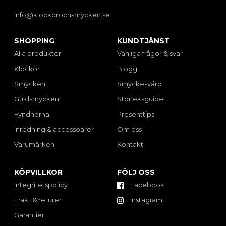
info@klockorochsmycken.se
SHOPPING
KUNDTJÄNST
Alla produkter
Vanliga frågor & svar
Klockor
Blogg
Smycken
Smyckesvård
Guldsmycken
Storleksguide
Fyndhörna
Presenttips
Inredning & accessoarer
Om oss
Varumärken
Kontakt
KÖPVILLKOR
FÖLJ OSS
Integritetspolicy
Facebook
Frakt & returer
Instagram
Garantier