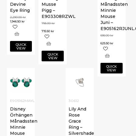
Devine
Musse
Månadssten
Eye Ring
Pigg –
Minnie
E903308RZWL
Mouse
2,290.00
kr
1,946.50
kr
Juni –
795.00
kr
E905162RJUNL.
715.50
kr
695.00
kr
625.50
kr
QUICK
VIEW
QUICK
VIEW
QUICK
VIEW
E905162MAYL
30612
Disney
Lily And
Örhängen
Rose
Månadssten
Grace
Minnie
Ring –
Mouse
Silvershade