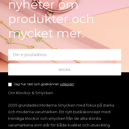
nyheter om
produkter och
mycket mer.
Jag har läst och godkänner
villkoren
Om Klockor & Smycken
2005 grundades Moderna Smycken med fokus på starka
och moderna varumärken. Ett nytt butikskoncept med
trendiga klockor och smycken från de allra största
varumärkena som står för både kvalitet och utveckling.