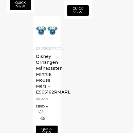
QUICK
VIEW
QUICK
VIEW
E905162RMARL
Disney
Örhängen
Månadssten
Minnie
Mouse
Mars –
E905162RMARL
695.00
kr
625.50
kr
QUICK
VIEW