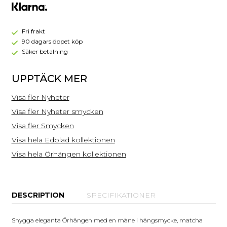
Örhängen
Guld
127564
Fri frakt
90 dagars öppet köp
Säker betalning
UPPTÄCK MER
Visa fler Nyheter
Visa fler Nyheter smycken
Visa fler Smycken
Visa hela Edblad kollektionen
Visa hela Örhängen kollektionen
DESCRIPTION
SPECIFIKATIONER
Snygga eleganta Örhängen med en måne i hängsmycke, matcha