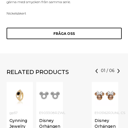
gärna med smycken från samma serie.
Nickelsäkert
FRÅGA OSS
01
/
06
RELATED PRODUCTS
gp57
E903308RZWL
E905162RJUNL.CS
Gynning
Disney
Disney
Jewelry
Örhängen
Örhängen