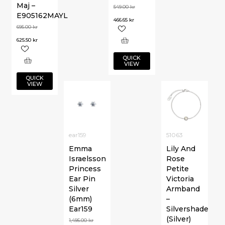
Maj –
549.00
kr
E905162MAYL
466.65
kr
695.00
kr
625.50
kr
QUICK
VIEW
QUICK
VIEW
ear159
51063
Emma
Lily And
Israelsson
Rose
Princess
Petite
Ear Pin
Victoria
Silver
Armband
(6mm)
–
Ear159
Silvershade
(Silver)
1,495.00
kr