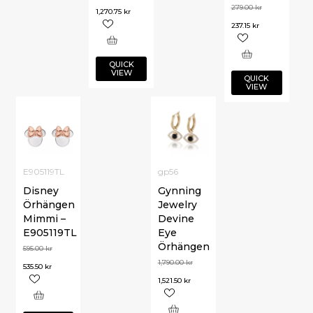
279.00
kr
1,270.75
kr
237.15
kr
QUICK
VIEW
QUICK
VIEW
E905119TL
gp56
Disney
Gynning
Örhängen
Jewelry
Mimmi –
Devine
E905119TL
Eye
Örhängen
595.00
kr
1,790.00
kr
535.50
kr
1,521.50
kr