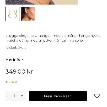
Snygga eleganta Örhängen med en måne i hängsmycke,
matcha gärna med smycken från samma serie.
Nickelsäkert
Mer info
349.00
kr
I lager
Edblad
-
+
Lägg i varukorgen
New
Moon