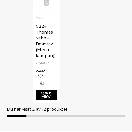
0224
0224
Thomas
Sabo –
Bokstav
(Mega
kampanj)
225.00
kr
202.50
kr
QUICK
VIEW
Du har visat
2
av 12 produkter