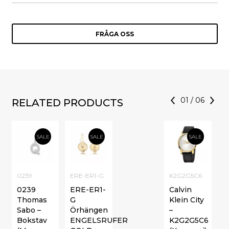
FRÅGA OSS
01
/
06
RELATED PRODUCTS
SALE
SALE
SALE
0239
ERE-ER1-G
K2G2G5C6
0239
ERE-ER1-
Calvin
Thomas
G
Klein City
Sabo –
Örhängen
–
Bokstav
ENGELSRUFER
K2G2G5C6