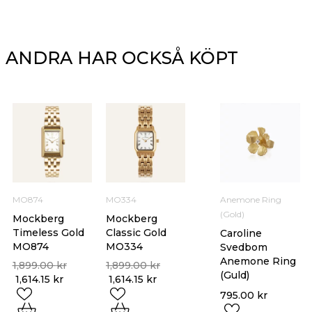
ANDRA HAR OCKSÅ KÖPT
MO874
MO334
Anemone Ring
(Gold)
Mockberg
Mockberg
Timeless Gold
Classic Gold
Caroline
MO874
MO334
Svedbom
Anemone Ring
1,899.00
kr
1,899.00
kr
(Guld)
1,614.15
kr
1,614.15
kr
795.00
kr