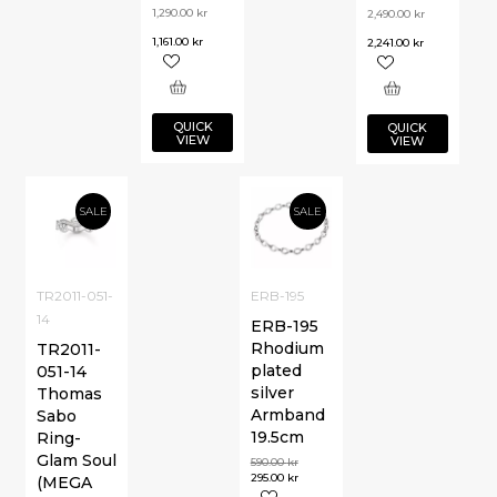
1,290.00
kr
2,490.00
kr
1,161.00
kr
2,241.00
kr
QUICK
QUICK
VIEW
VIEW
SALE
SALE
TR2011-051-
ERB-195
14
ERB-195
Rhodium
TR2011-
plated
051-14
silver
Thomas
Armband
Sabo
19.5cm
Ring-
Glam Soul
590.00
kr
295.00
kr
(MEGA