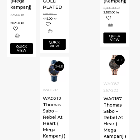
(Mega
GOLD
(Kampanj)
kampanj)
PLATED
2,890.00
kr
2,550.00
kr
890.00
kr
225.00
kr
449.00
kr
202.50
kr
QUICK
VIEW
QUICK
VIEW
QUICK
VIEW
SALE
SALE
WA0187-
WA0212
267-203
WA0212
WA0187
Thomas
Thomas
Sabo –
Sabo –
Rebel At
Rebel At
Heart (
Hear (
Mega
Mega
Kampanj )
Kampanj )