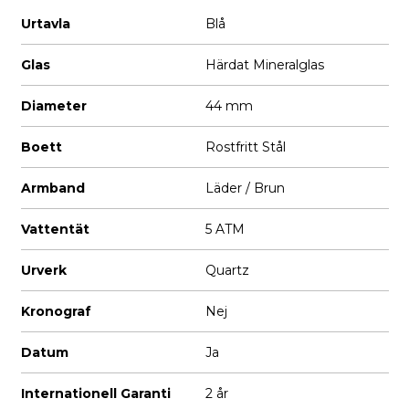
Urtavla
Blå
Glas
Härdat Mineralglas
Diameter
44 mm
Boett
Rostfritt Stål
Armband
Läder / Brun
Vattentät
5 ATM
Urverk
Quartz
Kronograf
Nej
Datum
Ja
Internationell Garanti
2 år