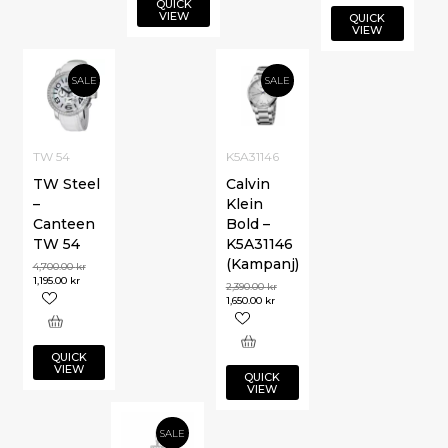
QUICK
VIEW
QUICK
VIEW
SALE
SALE
TW 54
K5A31146
TW Steel
Calvin
–
Klein
Canteen
Bold –
TW 54
K5A31146
(Kampanj)
4,700.00
kr
1,195.00
kr
2,390.00
kr
1,650.00
kr
QUICK
VIEW
QUICK
VIEW
SALE