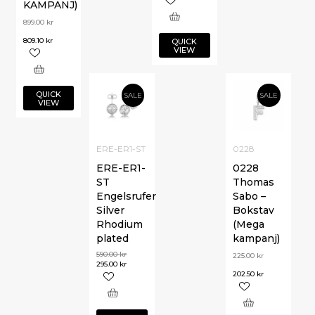
KAMPANJ)
899.00
kr
809.10
kr
QUICK
VIEW
QUICK
SALE
SALE
VIEW
ERE-ER1-ST
0228
ERE-ER1-
0228
ST
Thomas
Engelsrufer
Sabo –
Silver
Bokstav
Rhodium
(Mega
plated
kampanj)
590.00
kr
225.00
kr
295.00
kr
202.50
kr