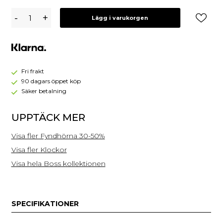
Hugo
-
+
Lägg i varukorgen
Boss
1513668
(
Kampanj
)
Fri frakt
90 dagars öppet köp
Säker betalning
UPPTÄCK MER
Visa fler Fyndhörna 30-50%
Visa fler Klockor
Visa hela Boss kollektionen
SPECIFIKATIONER