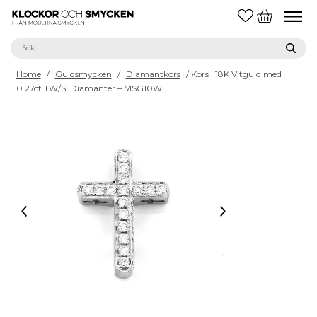
Home
/
Guldsmycken
/
Diamantkors
/ Kors i 18K Vitguld med
0.27ct TW/SI Diamanter – MSG10W