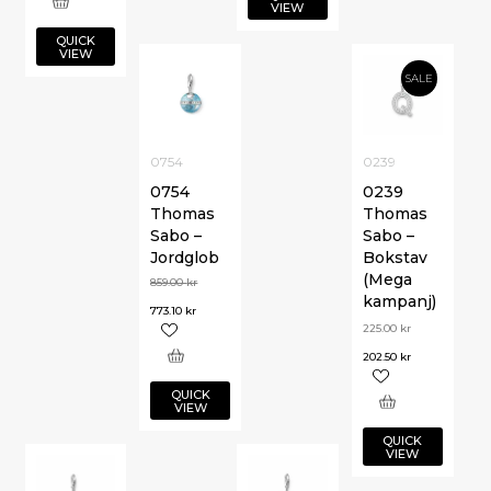
VIEW
QUICK
VIEW
SALE
0754
0239
0754
0239
Thomas
Thomas
Sabo –
Sabo –
Jordglob
Bokstav
(Mega
859.00
kr
kampanj)
773.10
kr
225.00
kr
202.50
kr
QUICK
VIEW
QUICK
VIEW