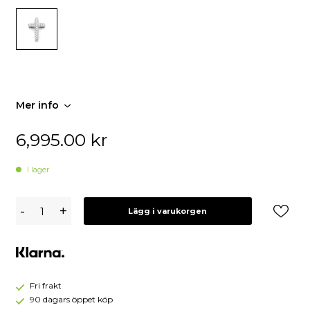
Mer info
6,995.00
kr
I lager
Kors
-
+
Lägg i varukorgen
i
18K
Vitguld
med
0.27ct
TW/SI
Fri frakt
Diamanter
90 dagars öppet köp