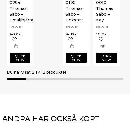
0794
0190
0010
Thomas
Thomas
Thomas
Sabo –
Sabo –
Sabo –
Emaljhjärta
Bokstav
Key
499.00
kr
299.00
kr
599.00
kr
449.10
kr
269.10
kr
539.10
kr
QUICK
QUICK
QUICK
VIEW
VIEW
VIEW
Du har visat
2
av 12 produkter
ANDRA HAR OCKSÅ KÖPT