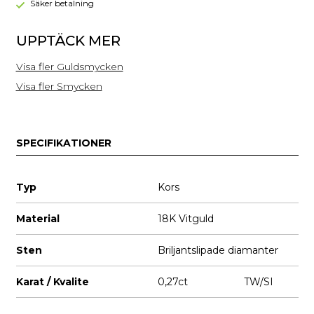
-
Säker betalning
MSG10W
UPPTÄCK MER
Visa fler Guldsmycken
Visa fler Smycken
SPECIFIKATIONER
Typ
Kors
Material
18K Vitguld
Sten
Briljantslipade diamanter
Karat / Kvalite
0,27ct TW/SI