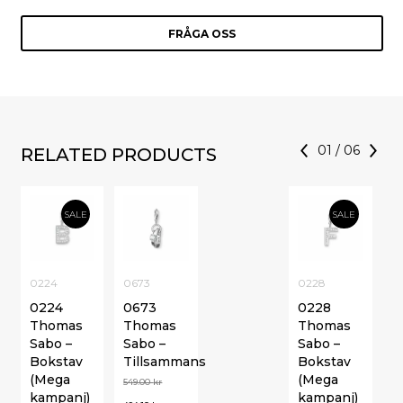
FRÅGA OSS
01
/
06
RELATED PRODUCTS
SALE
SALE
0224
0673
0228
0224
0673
0228
Thomas
Thomas
Thomas
Sabo –
Sabo –
Sabo –
Bokstav
Tillsammans
Bokstav
(Mega
(Mega
549.00
kr
kampanj)
kampanj)