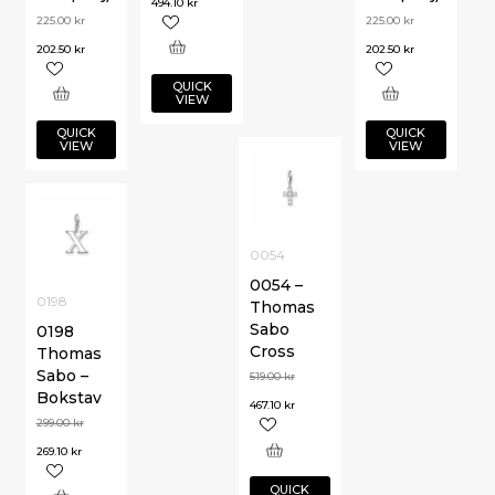
494.10
kr
225.00
kr
225.00
kr
202.50
kr
202.50
kr
QUICK
VIEW
QUICK
QUICK
VIEW
VIEW
0054
0054 –
0198
Thomas
Sabo
0198
Cross
Thomas
Sabo –
519.00
kr
Bokstav
467.10
kr
299.00
kr
269.10
kr
QUICK