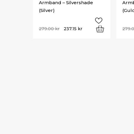
Armband – Silvershade
Armb
(Silver)
(Gul
279.00
kr
237.15
kr
279.