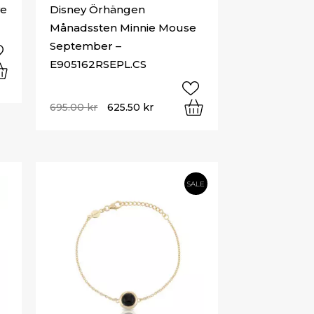
ye
Disney Örhängen
Månadssten Minnie Mouse
September –
E905162RSEPL.CS
695.00
kr
625.50
kr
SALE