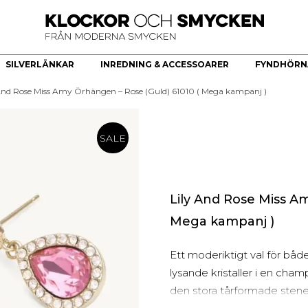
SILVERLÄNKAR
INREDNING & ACCESSOARER
FYNDHÖRN
 And Rose Miss Amy Örhängen – Rose (Guld) 61010 ( Mega kampanj )
ÖR
HERRKLOCKOR
HERRSMYCKEN
KÖKSREDSKAP & KÖKARTIKLAR
HÄNGE
Bästsäljare
Armband
Brickor dekoration
Guldhjärta
SALE
Quartz
Halsband
Skålar
Guldkors
Smartklocka
Ringar
Fat
Diamantkors
Automatiska herrklockor
Manschettknappar
Kors Cubic Zirconia
Smyckesset
Diamanthänge
Lily And Rose Miss A
Religiösa Symboler
Mega kampanj )
BEGAGNADE GULDSMYCKEN
Ett moderiktigt val för både
Begagnade halsband
lysande kristaller i en cha
Begagnade armband
den stora tårformade stenen
Begagnade Ringar