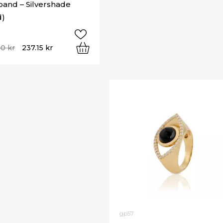
and – Silvershade
d)
00
kr
237.15
kr
gp57