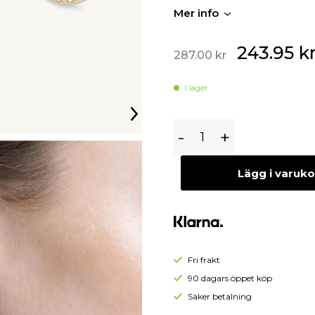
Amy till glans för varje tillfäll
Begagnade Örhängen
Mer info
Begagnade Hängen
Längd: 2,2 cm
Kristaller: Swarovski
243.95
k
287.00
kr
Färg: Guld, Material: Mässin
I lager
Lily
-
+
And
Rose
Lägg i varuk
Miss
Amy
Örhängen
-
Rose
Fri frakt
(Guld)
90 dagars öppet köp
61010
Säker betalning
(