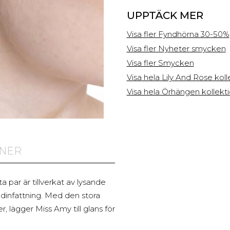
Mega
UPPTÄCK MER
kampanj
Visa fler Fyndhörna 30-50%
)
Visa fler Nyheter smycken
Visa fler Smycken
Visa hela Lily And Rose kol
Visa hela Örhängen kollekt
ONER
a par är tillverkat av lysande
ldinfattning. Med den stora
, lägger Miss Amy till glans för