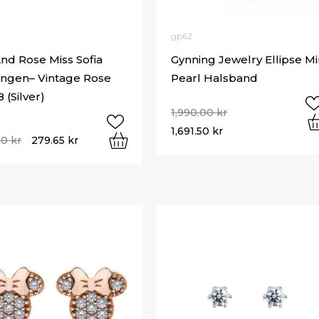
gp62
And Rose Miss Sofia
Gynning Jewelry Ellipse Mi
ngen– Vintage Rose
Pearl Halsband
 (Silver)
1,990.00
kr
1,691.50
kr
00
kr
279.65
kr