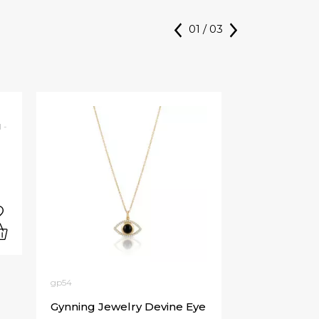
01
/
03
 -
gp54
Gynning Jewelry Devine Eye