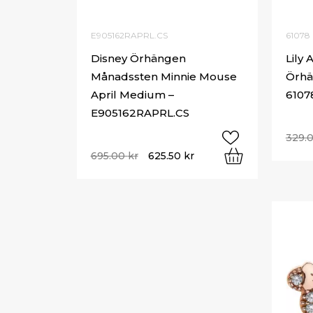
E905162RAPRL.CS
61078
Disney Örhängen
Lily 
Månadssten Minnie Mouse
Örhä
April Medium –
61078
E905162RAPRL.CS
329.
695.00
kr
625.50
kr