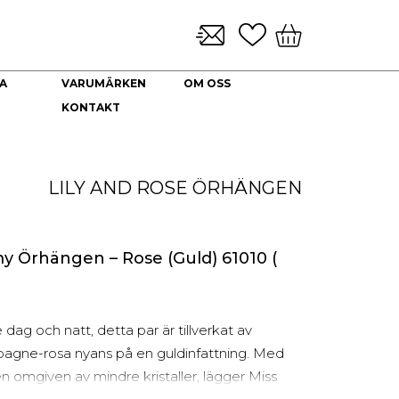
A
VARUMÄRKEN
OM OSS
KONTAKT
KLOCKARMBAND & TILLBEHÖR
NYHETER
DEKORATION
HALSBAND
Brickor dekoration
Guld Collier
LILY AND ROSE
ÖRHÄNGEN
Coffee Table Books
Guldkedjor
Doftljus
Prydnadskyddar
Kuddfodral
my Örhängen – Rose (Guld) 61010 (
Vaser
Ljuslyktor
Urna
 dag och natt, detta par är tillverkat av
mpagne-rosa nyans på en guldinfattning. Med
 omgiven av mindre kristaller, lägger Miss