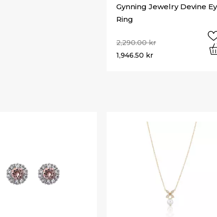
Gynning Jewelry Devine E
Ring
2,290.00
kr
1,946.50
kr