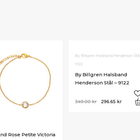
By Billgren Halsband Henderson Stål
9122
By Billgren Halsband
Henderson Stål – 9122
349.00
kr
296.65
kr
And Rose Petite Victoria