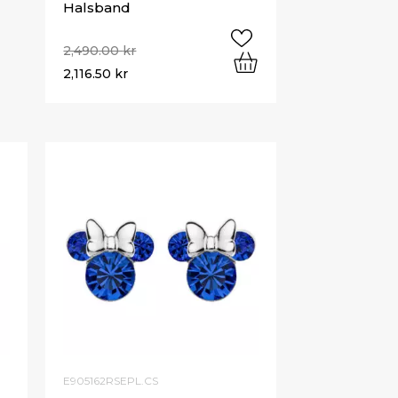
Halsband
2,490.00
kr
2,116.50
kr
E905162RSEPL.CS