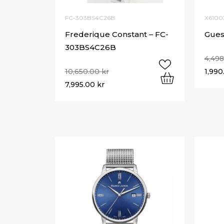
FC-303BS4C26B
X6100
Frederique Constant – FC-
Gues
303BS4C26B
4,49
10,650.00
kr
1,99
7,995.00
kr