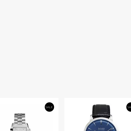
SALE
S