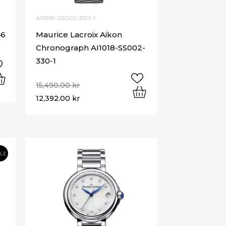
AI1018-SS002-330-1
46
Maurice Lacroix Aikon
Chronograph AI1018-SS002-
330-1
15,490.00
kr
12,392.00
kr
ALE