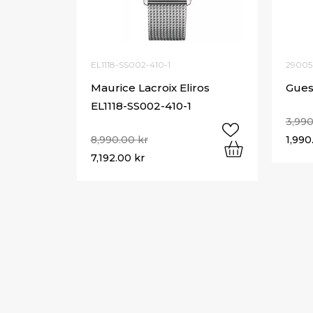
EL1118-SS002-410-1
29005
Maurice Lacroix Eliros
Gues
EL1118-SS002-410-1
3,99
8,990.00
kr
1,99
7,192.00
kr