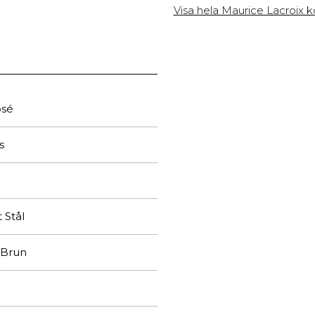
Visa hela Maurice Lacroix k
osé
s
t Stål
 Brun