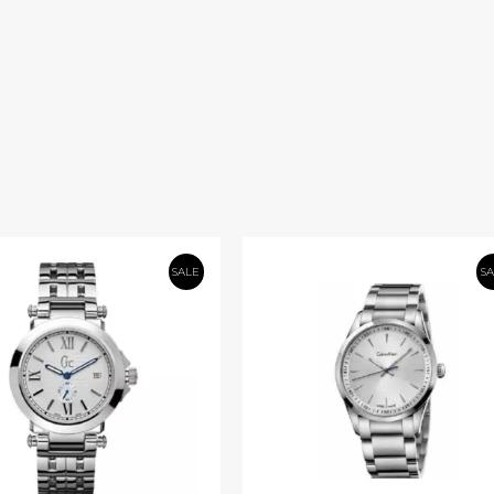
SALE
S