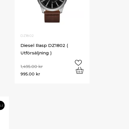
DZ1802
Diesel Rasp DZ1802 (
Utförsäljning )
1,495.00
kr
995.00
kr
ALE