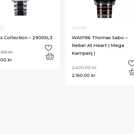
L3
WA0196
s Collection – 29005L3
WA0196 Thomas Sabo –
Rebel At Heart ( Mega
0.00
kr
Kampanj )
0.00
kr
2,400.00
kr
2,160.00
kr