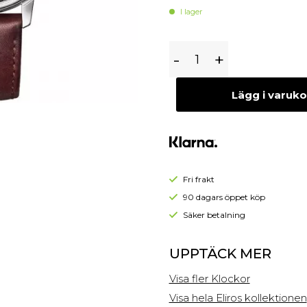
Begagnade Örhängen
I lager
Begagnade Hängen
Maurice
-
+
Lacroix
Eliros
Lägg i varuk
EL1098-
SS001-
311-
1
Fri frakt
90 dagars öppet köp
Säker betalning
UPPTÄCK MER
Visa fler Klockor
Visa hela Eliros kollektionen