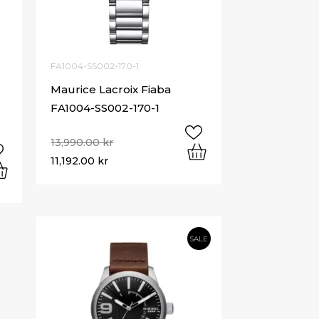
FA1004-SS002-170-1
Maurice Lacroix Fiaba
FA1004-SS002-170-1
13,990.00
kr
11,192.00
kr
SALE