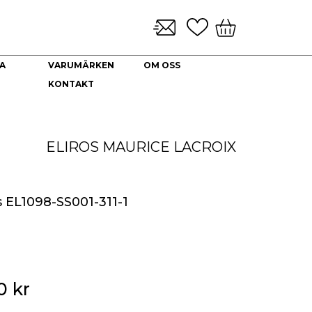
A
VARUMÄRKEN
OM OSS
KONTAKT
KLOCKARMBAND & TILLBEHÖR
NYHETER
DEKORATION
HALSBAND
Brickor dekoration
Guld Collier
ELIROS
MAURICE LACROIX
Coffee Table Books
Guldkedjor
Doftljus
Prydnadskyddar
Kuddfodral
s EL1098-SS001-311-1
Vaser
Ljuslyktor
Urna
00
kr