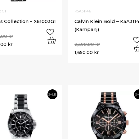
3G1
K5A31146
s Collection – X61003G1
Calvin Klein Bold – K5A311
(Kampanj)
8.00
kr
0.00
kr
2,390.00
kr
1,650.00
kr
SALE
S