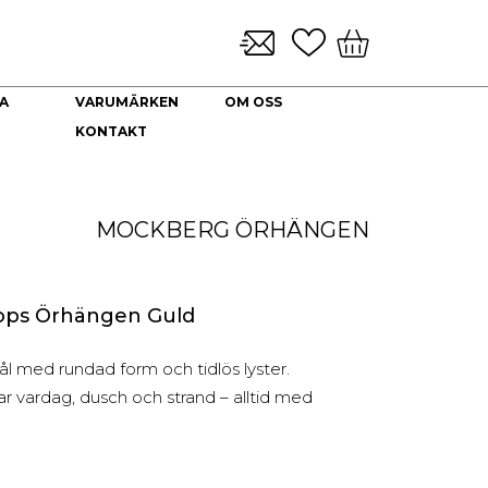
A
VARUMÄRKEN
OM OSS
KONTAKT
KLOCKARMBAND & TILLBEHÖR
NYHETER
DEKORATION
HALSBAND
Brickor dekoration
Guld Collier
MOCKBERG
ÖRHÄNGEN
Coffee Table Books
Guldkedjor
Doftljus
Prydnadskyddar
Kuddfodral
ps Örhängen Guld
Vaser
Ljuslyktor
ål med rundad form och tidlös lyster.
Urna
ar vardag, dusch och strand – alltid med