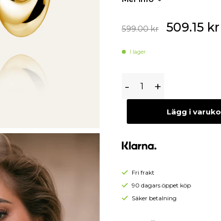
Begagnade Örhängen
Begagnade Hängen
509.15
kr
599.00
kr
I lager
Mockberg
-
+
Kenza
Hoops
Lägg i varuk
Örhängen
Guld
Fri frakt
90 dagars öppet köp
Säker betalning