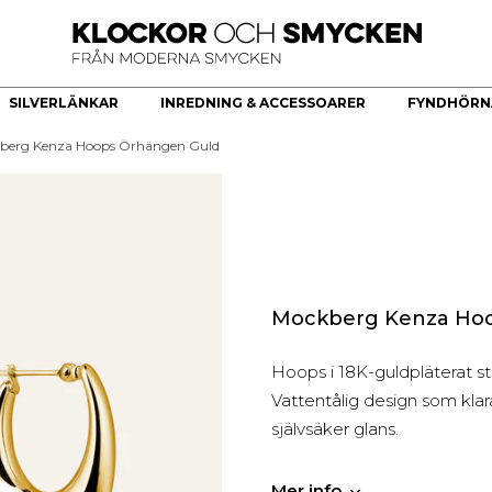
SILVERLÄNKAR
INREDNING & ACCESSOARER
FYNDHÖRN
berg Kenza Hoops Örhängen Guld
ÖR
HERRKLOCKOR
HERRSMYCKEN
KÖKSREDSKAP & KÖKARTIKLAR
HÄNGE
Bästsäljare
Armband
Brickor dekoration
Guldhjärta
Quartz
Halsband
Skålar
Guldkors
Smartklocka
Ringar
Fat
Diamantkors
Automatiska herrklockor
Manschettknappar
Kors Cubic Zirconia
Smyckesset
Diamanthänge
Mockberg Kenza Hoo
Religiösa Symboler
Hoops i 18K-guldpläterat st
BEGAGNADE GULDSMYCKEN
Vattentålig design som klar
Begagnade halsband
självsäker glans.
Begagnade armband
Begagnade Ringar
Mer info