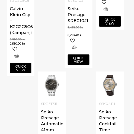
K2G2G5C6
SRE010J1
Calvin
Seiko
Klein City
Presage
QUICK
–
SRE010J1
VIEW
K2G2G5C6
8,498.00
kr
(Kampanj)
6,798.40
kr
2,890.00
kr
2,550.00
kr
QUICK
VIEW
QUICK
VIEW
SRPE17J1
SSK041J1
Seiko
Seiko
Presage
Presage
Automatic
Cocktail
41mm
Time