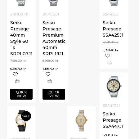
SRPL07J1
SRPL19J1
SSA425J1
Seiko
Seiko
Seiko
Presage
Presage
Presage
40mm
Premium
SSA425J1
Style 60
Automatic
7,498.00
kr
´s
40mm
5,998.40
kr
SRPL07J1
SRPL19J1
7,998.00
kr
8,998.00
kr
6,398.40
kr
7,198.40
kr
QUICK
QUICK
VIEW
VIEW
SSA447J1
Seiko
SALE
Presage
SSA447J1
8,998.00
kr