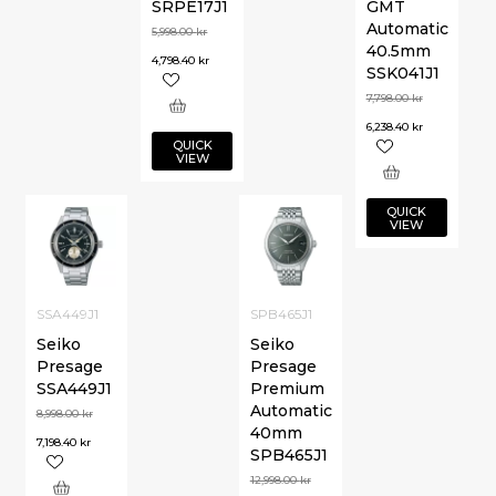
SRPE17J1
GMT
Automatic
5,998.00
kr
40.5mm
4,798.40
kr
SSK041J1
7,798.00
kr
6,238.40
kr
QUICK
VIEW
QUICK
VIEW
SSA449J1
SPB465J1
Seiko
Seiko
Presage
Presage
SSA449J1
Premium
Automatic
8,998.00
kr
40mm
7,198.40
kr
SPB465J1
12,998.00
kr