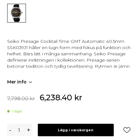
Seiko Presage Cocktail Time GMT Automatic 40.5mm
SSK039J1 håller en lugn form med fokus på funktion och
helhet. Bärs lätt i många sammanhang. Seiko Presage
definierar inriktningen i kollektionen. Presage-serien
betonar tradition och tydlig tavelläsning. Rytmen är jämn
och ger ett lugnt helhetsintryck.
Mer info
Rytmen är jämn och ger ett lugnt helhetsintryck.
uttrycket hålls samman och är lätt att läsa av.
6,238.40
kr
7,798.00
kr
Automatisk gång som drivs av rörelse
GMT‑funktion för två tidszoner
I lager
Seiko
-
+
Lägg i varukorgen
Presage
Cocktail