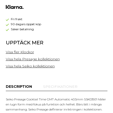
Time
GMT
Automatic
40.5mm
Fri frakt
SSK039J1
90 dagars öppet köp
Säker betalning
UPPTÄCK MER
Visa fler Klockor
Visa hela Presage kollektionen
Visa hela Seiko kollektionen
DESCRIPTION
SPECIFIKATIONER
Seiko Presage Cocktail Time GMT Automatic 40.5mm SSK039J1 håller
en lugn form med fokus på funktion och helhet. Bärs lätt i många
sammanhang. Seiko Presage definierar inriktningen i kollektionen.