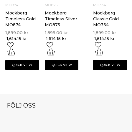
MO874
MO875
MO334
Mockberg
Mockberg
Mockberg
Timeless Gold
Timeless Silver
Classic Gold
MO874
MO875
MO334
1,899.00
kr
1,899.00
kr
1,899.00
kr
1,614.15
kr
1,614.15
kr
1,614.15
kr
QUICK VIEW
QUICK VIEW
QUICK VIEW
FÖLJ OSS
NYHETSBREV
klockorochsmy
klockorochsmy
klockorochsmy
cken
cken
cken
klockorochsmy
klockorochsmy
Nov 9
Okt 13
Dec 1