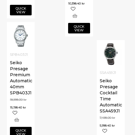
10,398.40
kr
QUICK
VIEW
QUICK
VIEW
SPB403J1
Seiko
Presage
SSA459J1
Premium
Automatic
Seiko
40mm
Presage
SPB403J1
Cocktail
Time
18,998.00
kr
Automatic
15,198.40
kr
SSA459J1
7,498.00
kr
5,998.40
kr
QUICK
VIEW