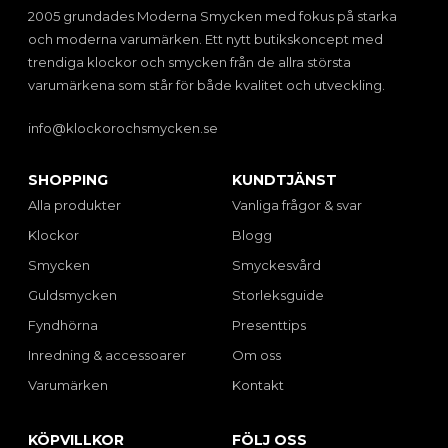
2005 grundades Moderna Smycken med fokus på starka
och moderna varumärken. Ett nytt butikskoncept med
trendiga klockor och smycken från de allra största
varumärkena som står för både kvalitet och utveckling.
info@klockorochsmycken.se
SHOPPING
KUNDTJÄNST
Alla produkter
Vanliga frågor & svar
Klockor
Blogg
Smycken
Smyckesvård
Guldsmycken
Storleksguide
Fyndhörna
Presenttips
Inredning & accessoarer
Om oss
Varumärken
Kontakt
KÖPVILLKOR
FÖLJ OSS