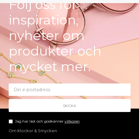
Följ oss för
cken
cken
Nov 16
Okt 27
inspiration,
nyheter om
produkter och
mycket mer.
Jag har läst och godkänner
villkoren
Om Klockor & Smycken