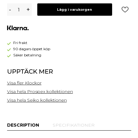
Seiko
-
+
Lägg i varukorgen
Prospex
Automatic
Diver
40.5mm
Save
the
Fri frakt
Ocean
90 dagars öppet köp
Special
Säker betalning
Edition
'Glacier'
UPPTÄCK MER
SPB297J1
Visa fler Klockor
Visa hela Prospex kollektionen
Visa hela Seiko kollektionen
DESCRIPTION
SPECIFIKATIONER