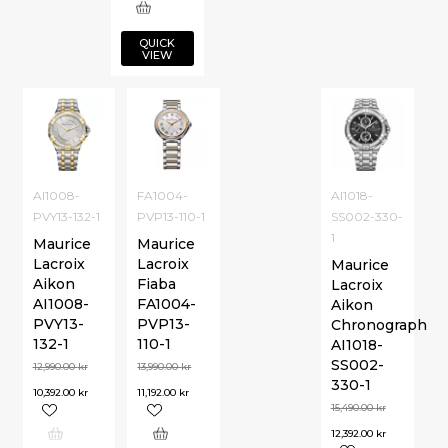
QUICK
VIEW
AI1008-
FA1004-
AI1018-
PVY13-132-1
PVP13-110-1
SS002-330-
1
Maurice
Maurice
Lacroix
Lacroix
Maurice
Aikon
Fiaba
Lacroix
AI1008-
FA1004-
Aikon
PVY13-
PVP13-
Chronograph
132-1
110-1
AI1018-
SS002-
12,990.00
kr
13,990.00
kr
330-1
10,392.00
kr
11,192.00
kr
15,490.00
kr
12,392.00
kr