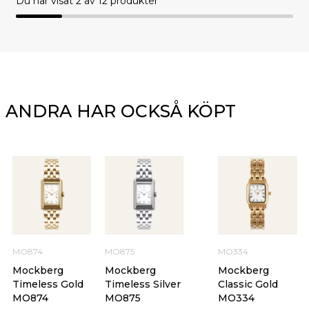
Du har visat
2
av 12 produkter
ANDRA HAR OCKSÅ KÖPT
MO874
MO875
MO334
Mockberg
Mockberg
Mockberg
Timeless Gold
Timeless Silver
Classic Gold
MO874
MO875
MO334