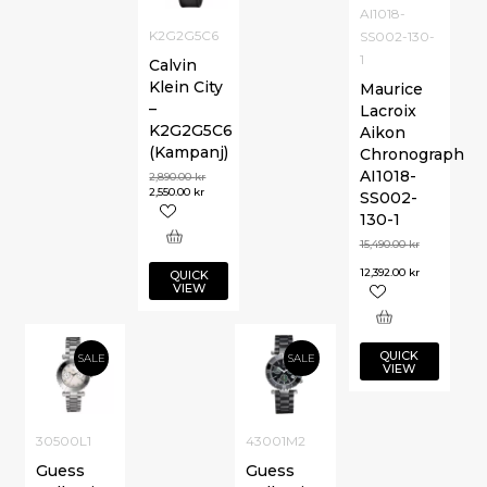
AI1018-
K2G2G5C6
SS002-130-
1
Calvin
Klein City
Maurice
–
Lacroix
K2G2G5C6
Aikon
(Kampanj)
Chronograph
AI1018-
2,890.00
kr
2,550.00
kr
SS002-
130-1
15,490.00
kr
12,392.00
kr
QUICK
VIEW
QUICK
SALE
SALE
VIEW
30500L1
43001M2
Guess
Guess