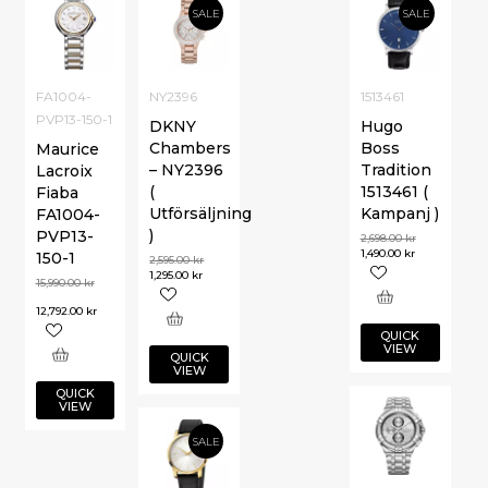
SALE
SALE
FA1004-
NY2396
1513461
PVP13-150-1
DKNY
Hugo
Chambers
Boss
Maurice
– NY2396
Tradition
Lacroix
(
1513461 (
Fiaba
Utförsäljning
Kampanj )
FA1004-
)
PVP13-
2,698.00
kr
1,490.00
kr
150-1
2,595.00
kr
1,295.00
kr
15,990.00
kr
12,792.00
kr
QUICK
VIEW
QUICK
VIEW
QUICK
VIEW
SALE