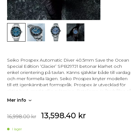
Seiko Prospex Automatic Diver 40.5mm Save the Ocean
Special Edition ‘Glacier’ SPB297J1 betonar klarhet och
enkel orientering på tavlan. Känns självklar både till vardag
och mer formella lägen. Seiko Prospex knyter modellen
till ett igenkännbart formspråk. Prospex är utvecklad för
aktivt bruk med tydlig avläsning. Detaljerna är återhållna så
att fokus ligger på tiden.
Mer info
Detaljerna är återhållna så att fokus ligger på tiden.
13,598.40
kr
16,998.00
kr
Automatiskt urverk som laddas när den bärs
I lager