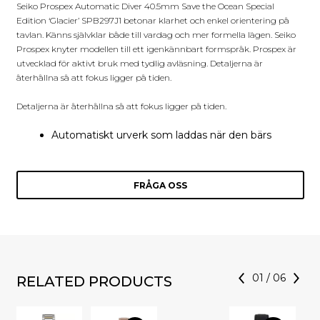
Seiko Prospex Automatic Diver 40.5mm Save the Ocean Special
Edition ‘Glacier’ SPB297J1 betonar klarhet och enkel orientering på
tavlan. Känns självklar både till vardag och mer formella lägen. Seiko
Prospex knyter modellen till ett igenkännbart formspråk. Prospex är
utvecklad för aktivt bruk med tydlig avläsning. Detaljerna är
återhållna så att fokus ligger på tiden.
Detaljerna är återhållna så att fokus ligger på tiden.
Automatiskt urverk som laddas när den bärs
FRÅGA OSS
01
/
06
RELATED PRODUCTS