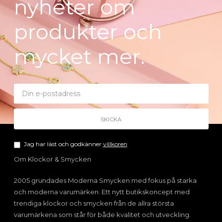
nyheter om
produkter och
mycket mer.
Jag har läst och godkänner
villkoren
Om Klockor & Smycken
2005 grundades Moderna Smycken med fokus på starka
och moderna varumärken. Ett nytt butikskoncept med
trendiga klockor och smycken från de allra största
varumärkena som står för både kvalitet och utveckling.