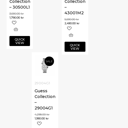
Collection
Collection
– 30500L1
–
43001M2
3,690.00
kr
1,790.00
kr
5,690.00
kr
2,490.00
kr
QUICK
VIEW
QUICK
VIEW
SALE
29004G1
Guess
Collection
–
29004G1
4,298.00
kr
1,990.00
kr