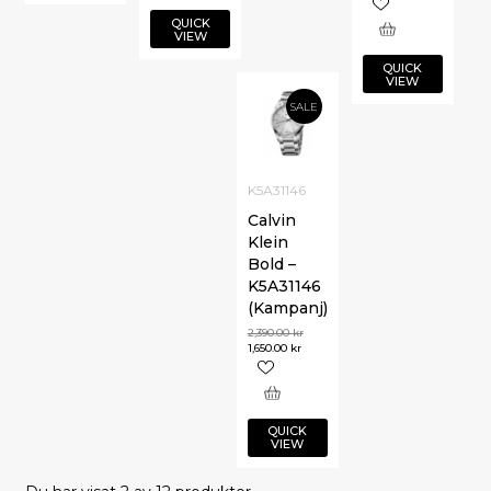
QUICK
VIEW
QUICK
VIEW
SALE
K5A31146
Calvin
Klein
Bold –
K5A31146
(Kampanj)
2,390.00
kr
1,650.00
kr
QUICK
VIEW