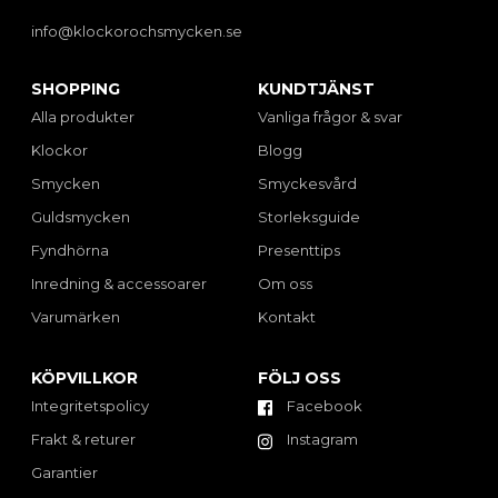
info@klockorochsmycken.se
SHOPPING
KUNDTJÄNST
Alla produkter
Vanliga frågor & svar
Klockor
Blogg
Smycken
Smyckesvård
Guldsmycken
Storleksguide
Fyndhörna
Presenttips
Inredning & accessoarer
Om oss
Varumärken
Kontakt
KÖPVILLKOR
FÖLJ OSS
Integritetspolicy
Facebook
Frakt & returer
Instagram
Garantier