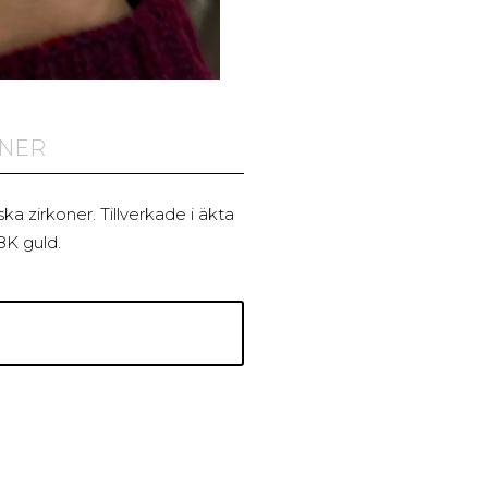
ONER
ka zirkoner. Tillverkade i äkta
8K guld.