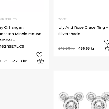
62RSEPL.CS
30612
ey Örhängen
Lily And Rose Grace Ring –
dssten Minnie Mouse
Silvershade
ember –
162RSEPL.CS
549.00
kr
466.65
kr
00
kr
625.50
kr