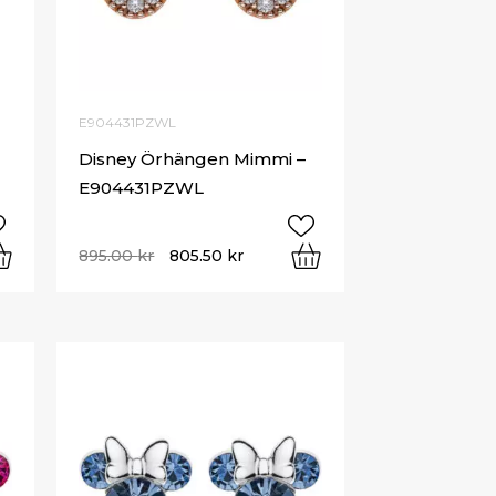
E904431PZWL
Disney Örhängen Mimmi –
E904431PZWL
895.00
kr
805.50
kr