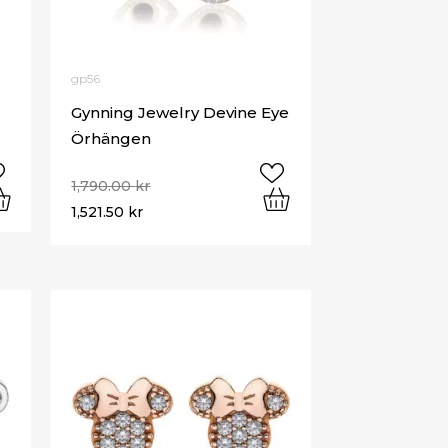
gp56
Gynning Jewelry Devine Eye
Örhängen
1,790.00
kr
1,521.50
kr