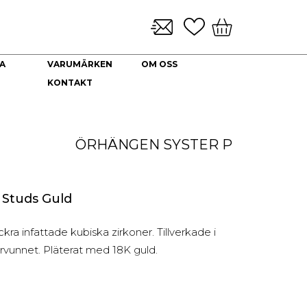
A
VARUMÄRKEN
OM OSS
KONTAKT
KLOCKARMBAND & TILLBEHÖR
NYHETER
DEKORATION
HALSBAND
Brickor dekoration
Guld Collier
ÖRHÄNGEN
SYSTER P
Coffee Table Books
Guldkedjor
Doftljus
Prydnadskyddar
Kuddfodral
i Studs Guld
Vaser
Ljuslyktor
kra infattade kubiska zirkoner. Tillverkade i
Urna
ervunnet. Pläterat med 18K guld.