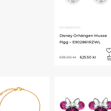
E902861RZWL
Disney Örhängen Musse
Pigg – E902861RZWL
695.00
kr
625.50
kr