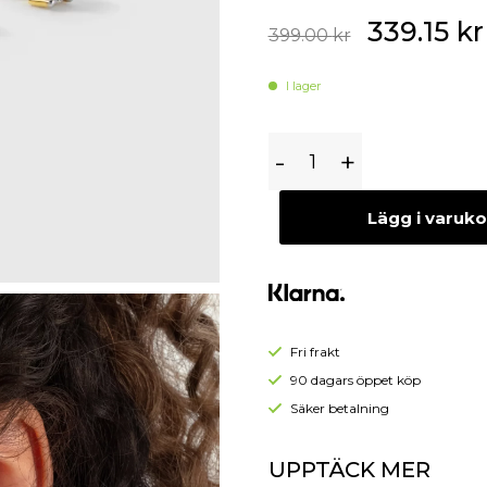
Begagnade Örhängen
339.15
kr
399.00
kr
Begagnade Hängen
I lager
Syster
-
+
P
Celestia
Lägg i varuk
Mini
Studs
Guld
Fri frakt
90 dagars öppet köp
Säker betalning
UPPTÄCK MER