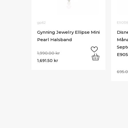
gp62
E9051
Gynning Jewelry Ellipse Mini
Disn
Pearl Halsband
Måna
Sept
1,990.00
kr
E905
1,691.50
kr
695.