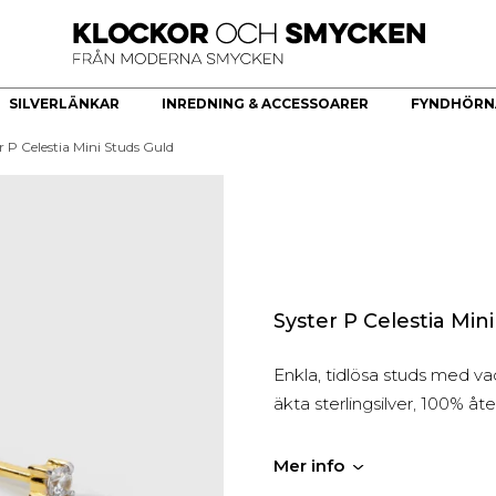
SILVERLÄNKAR
INREDNING & ACCESSOARER
FYNDHÖRN
r P Celestia Mini Studs Guld
ÖR
HERRKLOCKOR
HERRSMYCKEN
KÖKSREDSKAP & KÖKARTIKLAR
HÄNGE
Bästsäljare
Armband
Brickor dekoration
Guldhjärta
Quartz
Halsband
Skålar
Guldkors
Smartklocka
Ringar
Fat
Diamantkors
Automatiska herrklockor
Manschettknappar
Kors Cubic Zirconia
Smyckesset
Diamanthänge
Syster P Celestia Min
Religiösa Symboler
Enkla, tidlösa studs med vac
BEGAGNADE GULDSMYCKEN
äkta sterlingsilver, 100% åt
Begagnade halsband
Begagnade armband
Mer info
Begagnade Ringar