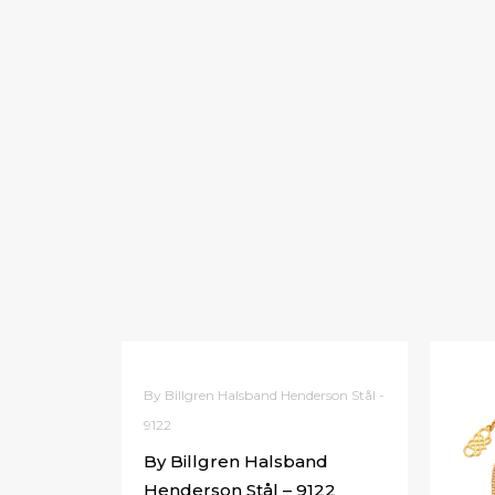
By Billgren Halsband Henderson Stål -
9122
By Billgren Halsband
Henderson Stål – 9122