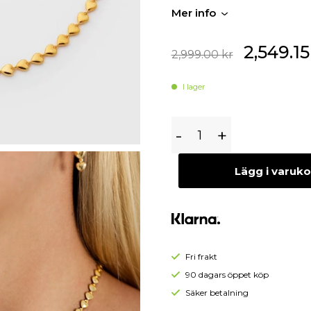
storleken är 42-44 cm lång.
Begagnade Örhängen
Mer info
Begagnade Hängen
2,549.1
2,999.00
kr
I lager
Syster
-
+
P
Darling
Lägg i varuk
Halsband
Guld
Fri frakt
90 dagars öppet köp
Säker betalning