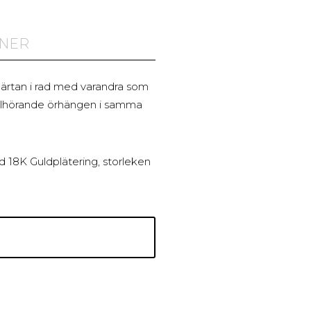
ONER
järtan i rad med varandra som
illhörande örhängen i samma
ed 18K Guldplätering, storleken