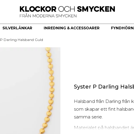
SILVERLÄNKAR
INREDNING & ACCESSOARER
FYNDHÖRN
 P Darling Halsband Guld
ÖR
HERRKLOCKOR
HERRSMYCKEN
KÖKSREDSKAP & KÖKARTIKLAR
HÄNGE
Bästsäljare
Armband
Brickor dekoration
Guldhjärta
Quartz
Halsband
Skålar
Guldkors
Smartklocka
Ringar
Fat
Diamantkors
Automatiska herrklockor
Manschettknappar
Kors Cubic Zirconia
Smyckesset
Diamanthänge
Syster P Darling Hal
Religiösa Symboler
Halsband från Darling från 
BEGAGNADE GULDSMYCKEN
som skapar ett fint halsba
Begagnade halsband
samma serie.
Begagnade armband
Materialet på halsbandet är 
Begagnade Ringar