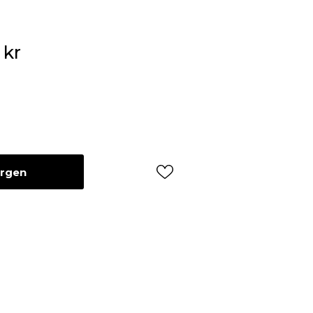
5
kr
orgen