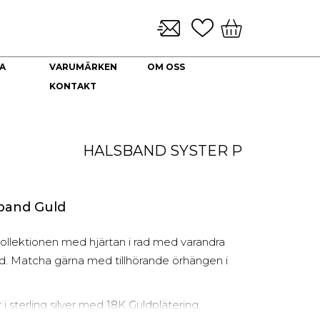
A
VARUMÄRKEN
OM OSS
KONTAKT
KLOCKARMBAND & TILLBEHÖR
NYHETER
DEKORATION
HALSBAND
Brickor dekoration
Guld Collier
HALSBAND
SYSTER P
Coffee Table Books
Guldkedjor
Doftljus
Prydnadskyddar
Kuddfodral
sband Guld
Vaser
Ljuslyktor
kollektionen med hjärtan i rad med varandra
Urna
nd. Matcha gärna med tillhörande örhängen i
i sterling silver med 18K Guldplätering,