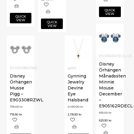
QUICK
VIEW
QUICK
VIEW
QUICK
VIEW
E905162RDECL.CS
Disney
E903308RZWL
gp54
Örhängen
Disney
Gynning
Månadssten
Örhängen
Jewelry
Minnie
Musse
Devine
Mouse
Pigg –
Eye
December
E903308RZWL
Halsband
–
E905162RDECL.
795.00
kr
2,490.00
kr
695.00
kr
715.50
kr
2,116.50
kr
625.50
kr