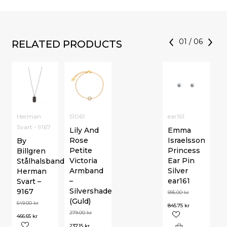
01
/
06
RELATED PRODUCTS
Herman
51061
ear161
Svart - 9167
Lily And
Emma
Rose
Israelsson
By
Petite
Princess
Billgren
Victoria
Ear Pin
Stålhalsband
Armband
Silver
Herman
–
ear161
Svart –
Silvershade
9167
995.00
kr
(Guld)
549.00
kr
845.75
kr
279.00
kr
466.65
kr
237.15
kr