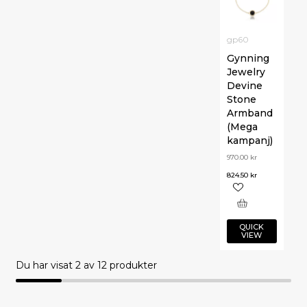
gp60
Gynning
Jewelry
Devine
Stone
Armband
(Mega
kampanj)
970.00
kr
824.50
kr
QUICK
VIEW
Du har visat
2
av 12 produkter