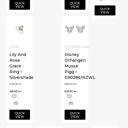
QUICK
QUICK
VIEW
VIEW
QUICK
VIEW
30612
E902861RZWL
Lily And
Disney
Rose
Örhängen
Grace
Musse
Ring –
Pigg –
Silvershade
E902861RZWL
549.00
kr
695.00
kr
466.65
kr
625.50
kr
QUICK
QUICK
VIEW
VIEW