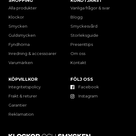
SHOPPING
KUNDTJÄNST
Alla produkter
Vanliga frågor & svar
Klockor
Blogg
Smycken
Smyckesvård
Guldsmycken
Storleksguide
Fyndhörna
Presenttips
Inredning & accessoarer
Om oss
Varumärken
Kontakt
KÖPVILLKOR
FÖLJ OSS
Integritetspolicy
Facebook
Frakt & returer
Instagram
Garantier
Reklamation