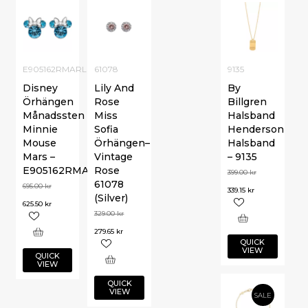
E905162RMARL
61078
9135
Disney
Lily And
By
Örhängen
Rose
Billgren
Månadssten
Miss
Halsband
Minnie
Sofia
Henderson
Mouse
Örhängen–
Halsband
Mars –
Vintage
– 9135
E905162RMARL
Rose
399.00
kr
61078
695.00
kr
339.15
kr
(Silver)
625.50
kr
329.00
kr
279.65
kr
QUICK
VIEW
QUICK
VIEW
QUICK
VIEW
SALE