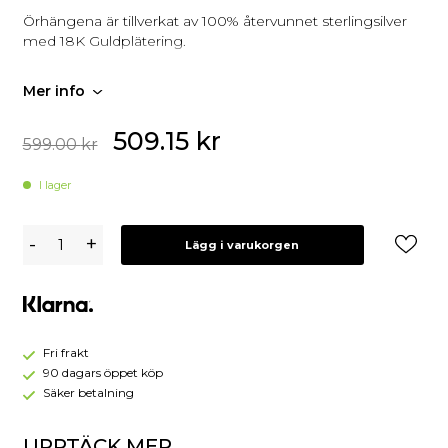
Örhängena är tillverkat av 100% återvunnet sterlingsilver
med 18K Guldplätering.
Mer info
509.15
kr
599.00
kr
I lager
Syster
-
+
Lägg i varukorgen
P
Florentina
Small
Hoops
Guld
Fri frakt
90 dagars öppet köp
Säker betalning
UPPTÄCK MER