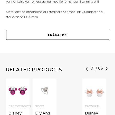
runt cirkeln. Kombinera gärna med fler örhängen i samma stil!
Materialet på örhängena är i sterling silver med 18K Guldplätering,
storleken är 10×4 mm.
FRÅGA OSS
01
/
06
RELATED PRODUCTS
E905162ROCTL.CS
30612
E905119TL
Disney
Lily And
Disney