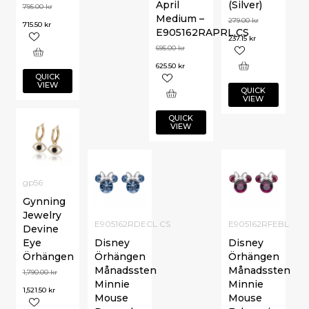
April
(Silver)
795.00
kr
Medium –
279.00
kr
715.50
kr
E905162RAPRL.CS
237.15
kr
695.00
kr
625.50
kr
QUICK
VIEW
QUICK
VIEW
QUICK
VIEW
gp56
Gynning
Jewelry
E905162RDECL.CS
E905162RFEBL
Devine
Eye
Disney
Disney
Örhängen
Örhängen
Örhängen
Månadssten
Månadssten
1,790.00
kr
Minnie
Minnie
1,521.50
kr
Mouse
Mouse