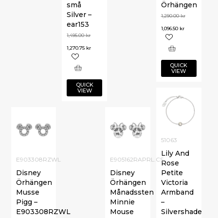
små
Örhängen
Silver –
1,290.00
kr
ear153
1,096.50
kr
1,495.00
kr
1,270.75
kr
QUICK
VIEW
QUICK
VIEW
51063
Lily And
E903308RZWL
E905162RAPRL.CS
Rose
Disney
Disney
Petite
Örhängen
Örhängen
Victoria
Musse
Månadssten
Armband
Pigg –
Minnie
–
E903308RZWL
Mouse
Silvershade