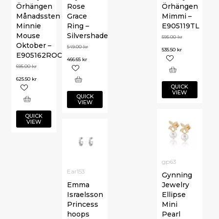
Örhängen
Rose
Örhängen
Månadssten
Grace
Mimmi –
Minnie
Ring –
E905119TL
Mouse
Silvershade
595.00
kr
Oktober –
549.00
kr
535.50
kr
E905162ROCTL.CS
466.65
kr
695.00
kr
625.50
kr
QUICK
VIEW
QUICK
VIEW
QUICK
VIEW
gp63
Ear153
Gynning
Emma
Jewelry
Israelsson
Ellipse
Princess
Mini
hoops
Pearl