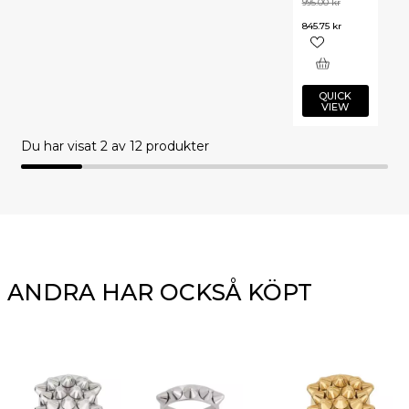
995.00
kr
845.75
kr
QUICK
VIEW
Du har visat
2
av 12 produkter
ANDRA HAR OCKSÅ KÖPT