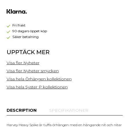
Harvey
Heavy
Spike
Örhängen
Guld
Fri frakt
90 dagars öppet köp
Säker betalning
UPPTÄCK MER
Visa fler Nyheter
Visa fler Nyheter smycken
Visa hela Örhängen kollektionen
Visa hela Syster P kollektionen
DESCRIPTION
SPECIFIKATIONER
Harvey Heavy Spike är tuffa örhängen med en hängande nit och nitar