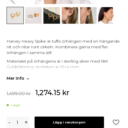
Harvey Heavy Spike är tuffa örhängen med en hängande
nit och nitar runt cirkeln. Kombinera gärna med fler
örhängen i samma stil!
Materialet på örhängena är i sterling silver med 18K
Guldplätering, storleken är 10×4 mm.
Mer info
1,274.15
kr
1,499.00
kr
I lager
Syster
-
+
Lägg i varukorgen
P