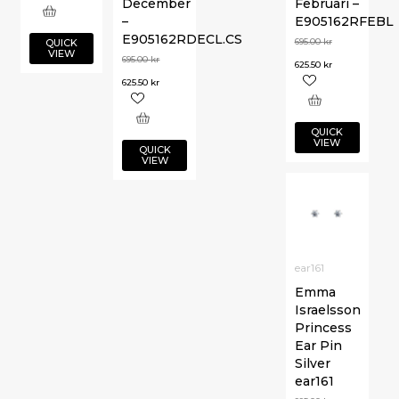
December
Februari –
–
E905162RFEBL
E905162RDECL.CS
695.00
kr
QUICK
VIEW
695.00
kr
625.50
kr
625.50
kr
QUICK
VIEW
QUICK
VIEW
ear161
Emma
Israelsson
Princess
Ear Pin
Silver
ear161