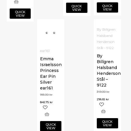
QUICK
QUICK
VIEW
VIEW
QUICK
VIEW
By Billgren
Halsband
Henderson
Stål - 9122
ear161
By
Emma
Billgren
Israelsson
Halsband
Princess
Henderson
Ear Pin
Stål –
Silver
9122
ear161
349.00
kr
995.00
kr
296.65
kr
845.75
kr
QUICK
QUICK
VIEW
VIEW