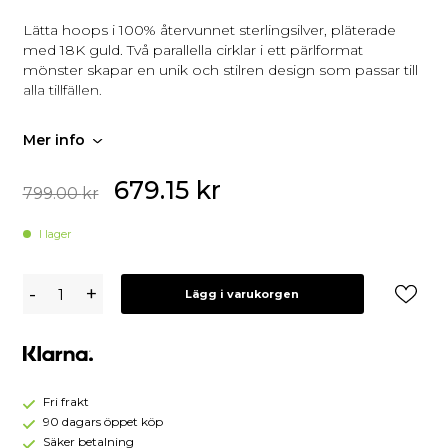
Lätta hoops i 100% återvunnet sterlingsilver, pläterade
med 18K guld. Två parallella cirklar i ett pärlformat
mönster skapar en unik och stilren design som passar till
alla tillfällen.
Mer info
679.15
kr
799.00
kr
I lager
Syster
-
+
Lägg i varukorgen
P
Lunetta
Örhängen
Guld
Fri frakt
90 dagars öppet köp
Säker betalning