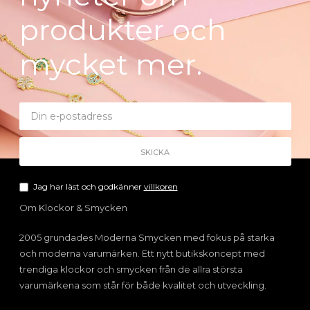
produkter och
mycket mer.
Jag har läst och godkänner
villkoren
Om Klockor & Smycken
2005 grundades Moderna Smycken med fokus på starka
och moderna varumärken. Ett nytt butikskoncept med
trendiga klockor och smycken från de allra största
varumärkena som står för både kvalitet och utveckling.