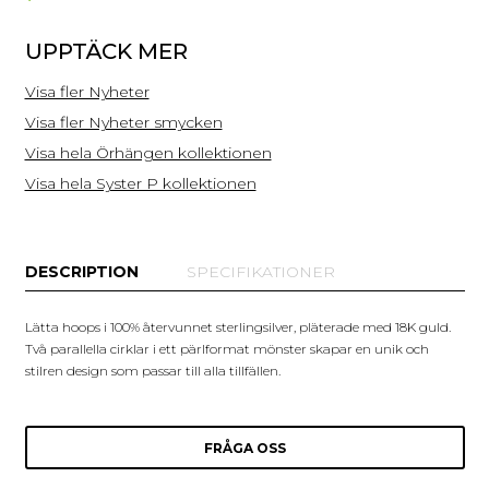
UPPTÄCK MER
Visa fler Nyheter
Visa fler Nyheter smycken
Visa hela Örhängen kollektionen
Visa hela Syster P kollektionen
DESCRIPTION
SPECIFIKATIONER
Lätta hoops i 100% återvunnet sterlingsilver, pläterade med 18K guld.
Två parallella cirklar i ett pärlformat mönster skapar en unik och
stilren design som passar till alla tillfällen.
FRÅGA OSS