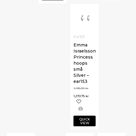
Ear153
Emma
Israelsson
Princess
hoops
små
Silver –
ear153
1,495.00
kr
1,270.75
kr
QUICK
VIEW