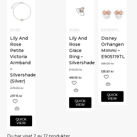
51063
30612
E905119TL
Lily And
Lily And
Disney
Rose
Rose
Örhängen
Petite
Grace
Mimmi –
Victoria
Ring –
E905119TL
Armband
Silvershade
595.00
kr
–
549.00
kr
535.50
kr
Silvershade
466.65
kr
(Silver)
279.00
kr
QUICK
237.15
kr
VIEW
QUICK
VIEW
QUICK
VIEW
Du har visat
2
av 12 produkter