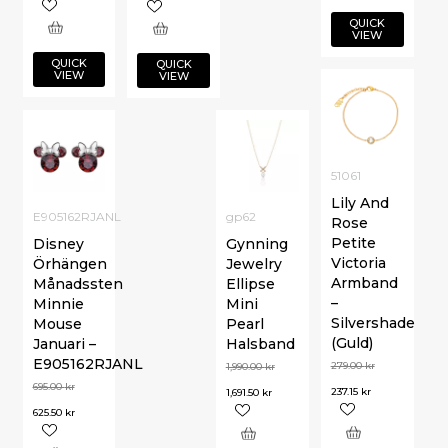
QUICK
VIEW
QUICK
QUICK
VIEW
VIEW
51061
Lily And
E905162RJANL
gp62
Rose
Petite
Disney
Gynning
Victoria
Örhängen
Jewelry
Armband
Månadssten
Ellipse
–
Minnie
Mini
Silvershade
Mouse
Pearl
(Guld)
Januari –
Halsband
E905162RJANL
279.00
kr
1,990.00
kr
695.00
kr
237.15
kr
1,691.50
kr
625.50
kr