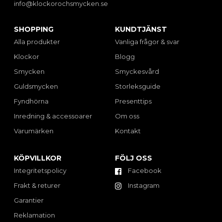
info@klockorochsmycken.se
SHOPPING
KUNDTJÄNST
Alla produkter
Vanliga frågor & svar
Klockor
Blogg
Smycken
Smyckesvård
Guldsmycken
Storleksguide
Fyndhörna
Presenttips
Inredning & accessoarer
Om oss
Varumärken
Kontakt
KÖPVILLKOR
FÖLJ OSS
Integritetspolicy
Facebook
Frakt & returer
Instagram
Garantier
Reklamation