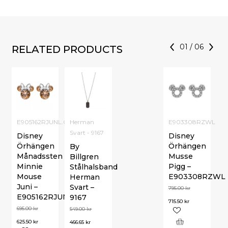
01
/
06
RELATED PRODUCTS
E905162RJUNL.CS
Herman
E903308RZWL
Svart - 9167
Disney
Disney
Örhängen
Örhängen
By
Månadssten
Musse
Billgren
Minnie
Pigg –
Stålhalsband
Mouse
E903308RZWL
Herman
Juni –
Svart –
795.00
kr
E905162RJUNL.CS
9167
715.50
kr
695.00
kr
549.00
kr
625.50
kr
466.65
kr