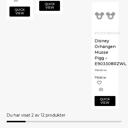
QUICK
VIEW
QUICK
VIEW
E903308RZWL
Disney
Örhängen
Musse
Pigg –
E903308RZWL
795.00
kr
715.50
kr
QUICK
VIEW
Du har visat
2
av 12 produkter