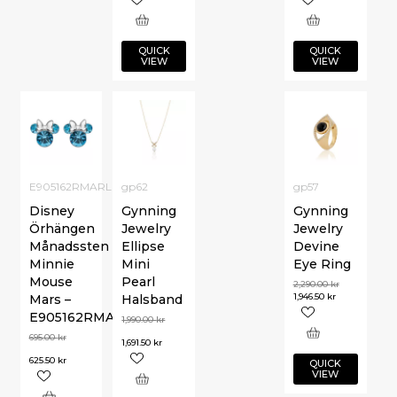
QUICK
QUICK
VIEW
VIEW
E905162RMARL
gp62
gp57
Disney
Gynning
Gynning
Örhängen
Jewelry
Jewelry
Månadssten
Ellipse
Devine
Minnie
Mini
Eye Ring
Mouse
Pearl
2,290.00
kr
1,946.50
kr
Mars –
Halsband
E905162RMARL
1,990.00
kr
695.00
kr
1,691.50
kr
625.50
kr
QUICK
VIEW