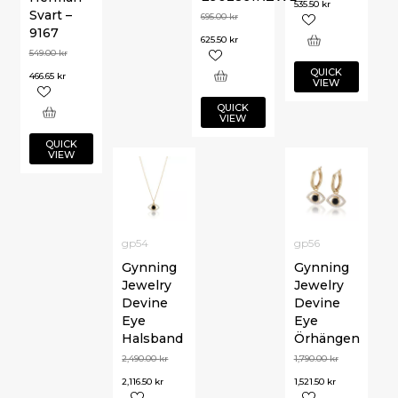
535.50
kr
Svart –
695.00
kr
9167
625.50
kr
549.00
kr
QUICK
466.65
kr
VIEW
QUICK
VIEW
QUICK
VIEW
gp54
gp56
Gynning
Gynning
Jewelry
Jewelry
Devine
Devine
Eye
Eye
Halsband
Örhängen
2,490.00
kr
1,790.00
kr
2,116.50
kr
1,521.50
kr