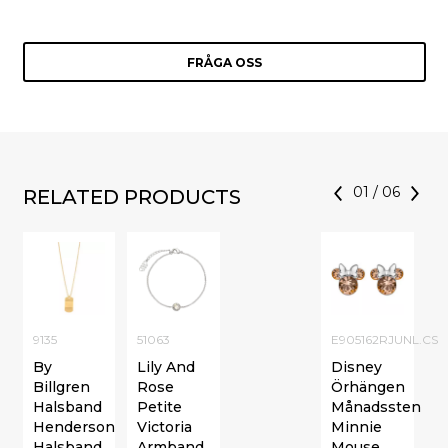
FRÅGA OSS
01
/
06
RELATED PRODUCTS
9135
51063
E905162RJUNL.CS
By
Lily And
Disney
Billgren
Rose
Örhängen
Halsband
Petite
Månadssten
Henderson
Victoria
Minnie
Halsband
Armband
Mouse