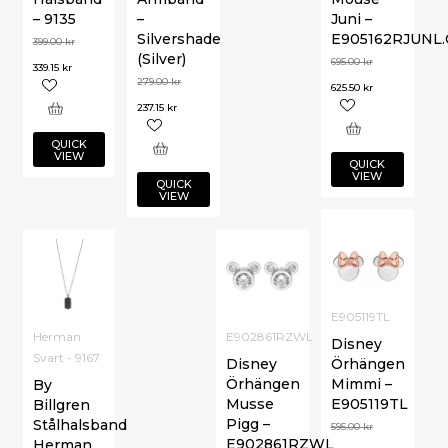
– 9135
–
Juni –
Silvershade
E905162RJUNL.
399.00
kr
(Silver)
695.00
kr
339.15
kr
279.00
kr
625.50
kr
237.15
kr
QUICK
VIEW
QUICK
VIEW
QUICK
VIEW
E905119TL
Herman
E902861RZWL
Disney
Svart - 9167
Disney
Örhängen
Örhängen
Mimmi –
By
Musse
E905119TL
Billgren
Pigg –
Stålhalsband
595.00
kr
E902861RZWL
Herman