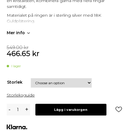
en kristallsten, kombinera gärna med flera ringar
samtidigt.
Materialet på ringen är i sterling silver med 18K
Guldplätering.
Mer info
549.00
kr
466.65
kr
I lager
Storlek
Storleksguide
Syster
-
+
Lägg i varukorgen
P
North
Star
Small