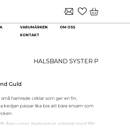
A
VARUMÄRKEN
OM OSS
KONTAKT
KLOCKARMBAND & TILLBEHÖR
NYHETER
DEKORATION
HALSBAND
Brickor dekoration
Guld Collier
HALSBAND
SYSTER P
Coffee Table Books
Guldkedjor
Doftljus
Prydnadskyddar
Kuddfodral
and Guld
Vaser
Ljuslyktor
små hamrade cirklar som ger en fin,
Urna
a kedjan passar lika bra att bära ensam som
ycken.
0% återvunnet sterlingsilver, pläterat med 18K