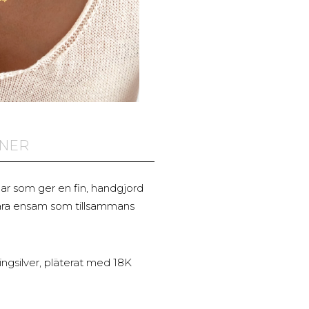
ONER
r som ger en fin, handgjord
bära ensam som tillsammans
ingsilver, pläterat med 18K