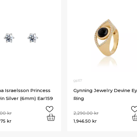
gp57
 Israelsson Princess
Gynning Jewelry Devine E
Pin Silver (6mm) Ear159
Ring
.00
kr
2,290.00
kr
.75
kr
1,946.50
kr