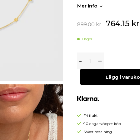
guld
Begagnade Örhängen
Mer info
Begagnade Hängen
764.15
kr
899.00
kr
I lager
Syster
-
+
P
Solea
Lägg i varuk
Halsband
Guld
Fri frakt
90 dagars öppet köp
Säker betalning