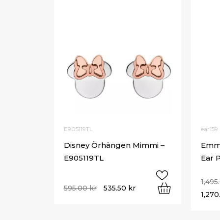
E905119TL
ear159
Disney Örhängen Mimmi –
Emma
E905119TL
Ear 
1,495
595.00
kr
535.50
kr
1,270