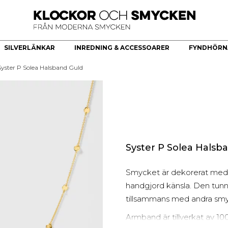
SILVERLÄNKAR
INREDNING & ACCESSOARER
FYNDHÖRN
Syster P Solea Halsband Guld
ÖR
HERRKLOCKOR
HERRSMYCKEN
KÖKSREDSKAP & KÖKARTIKLAR
HÄNGE
Bästsäljare
Armband
Brickor dekoration
Guldhjärta
Quartz
Halsband
Skålar
Guldkors
Smartklocka
Ringar
Fat
Diamantkors
Automatiska herrklockor
Manschettknappar
Kors Cubic Zirconia
Smyckesset
Diamanthänge
Syster P Solea Halsb
Religiösa Symboler
Smycket är dekorerat med 
BEGAGNADE GULDSMYCKEN
handgjord känsla. Den tunn
Begagnade halsband
tillsammans med andra sm
Begagnade armband
Armband är tillverkat av 10
Begagnade Ringar