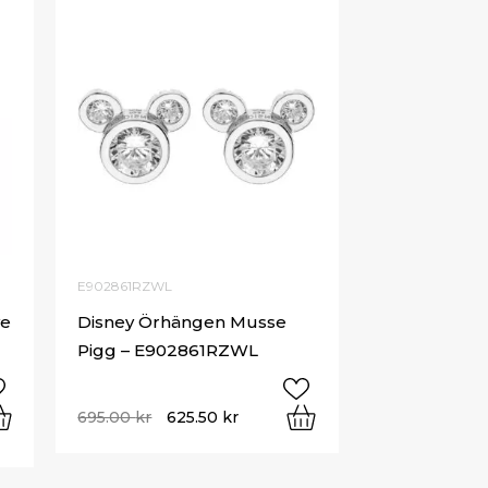
E902861RZWL
ye
Disney Örhängen Musse
Pigg – E902861RZWL
695.00
kr
625.50
kr