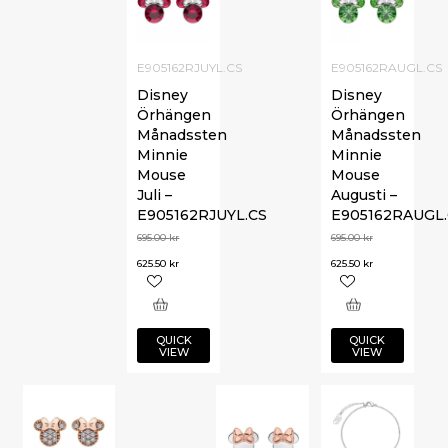
E905162RJUYL.CS
E905162RAUGL.CS
Disney
Disney
Örhängen
Örhängen
Månadssten
Månadssten
Minnie
Minnie
Mouse
Mouse
Juli –
Augusti –
E905162RJUYL.CS
E905162RAUGL.
695.00
kr
695.00
kr
625.50
kr
625.50
kr
QUICK
QUICK
VIEW
VIEW