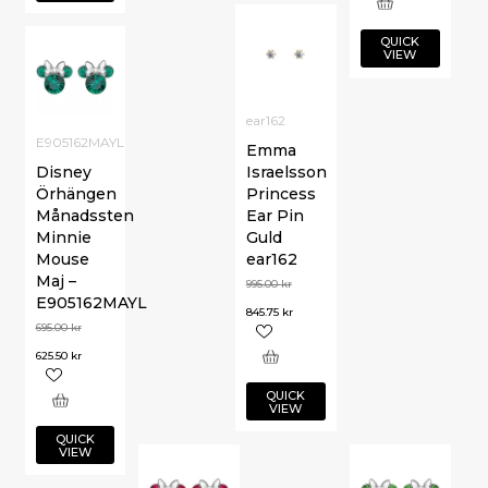
QUICK
VIEW
ear162
E905162MAYL
Emma
Disney
Israelsson
Örhängen
Princess
Månadssten
Ear Pin
Minnie
Guld
Mouse
ear162
Maj –
995.00
kr
E905162MAYL
845.75
kr
695.00
kr
625.50
kr
QUICK
VIEW
QUICK
VIEW