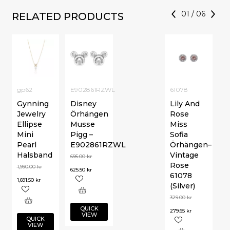
01
/
06
RELATED PRODUCTS
gp62
E902861RZWL
61078
Gynning
Disney
Lily And
Jewelry
Örhängen
Rose
Ellipse
Musse
Miss
Mini
Pigg –
Sofia
Pearl
E902861RZWL
Örhängen–
Halsband
Vintage
695.00
kr
Rose
1,990.00
kr
625.50
kr
61078
1,691.50
kr
(Silver)
329.00
kr
QUICK
279.65
kr
VIEW
QUICK
VIEW