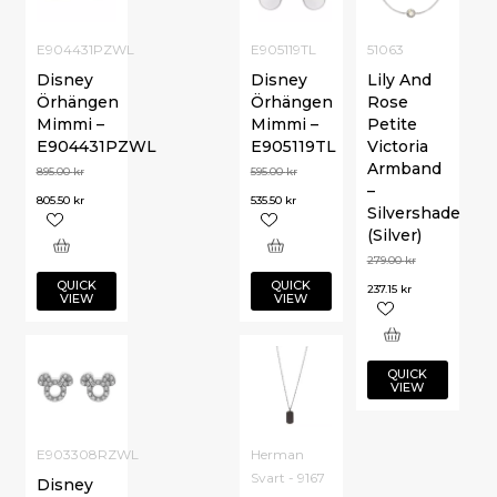
E904431PZWL
E905119TL
51063
Disney
Disney
Lily And
Örhängen
Örhängen
Rose
Mimmi –
Mimmi –
Petite
E904431PZWL
E905119TL
Victoria
Armband
895.00
kr
595.00
kr
–
805.50
kr
535.50
kr
Silvershade
(Silver)
279.00
kr
QUICK
QUICK
237.15
kr
VIEW
VIEW
QUICK
VIEW
E903308RZWL
Herman
Svart - 9167
Disney