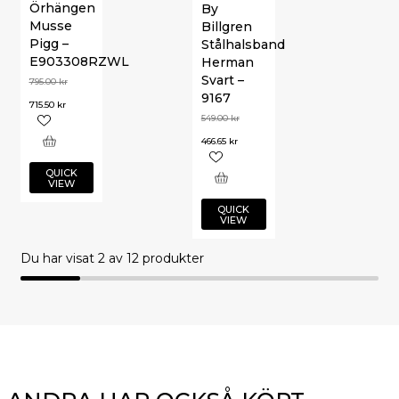
Örhängen
By
Musse
Billgren
Pigg –
Stålhalsband
E903308RZWL
Herman
Svart –
795.00
kr
9167
715.50
kr
549.00
kr
466.65
kr
QUICK
VIEW
QUICK
VIEW
Du har visat
2
av 12 produkter