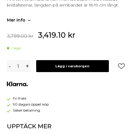
kristallstenar, längden på armbandet är 16-19 cm långt.
Mer info
3,419.10
kr
3,799.00
kr
I lager
Thomas
-
+
Lägg i varukorgen
Sabo
Armband
Guld
A2021-
414-
14
Fri frakt
90 dagars öppet köp
Säker betalning
UPPTÄCK MER