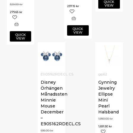
QUICK
329.00
kr
VIEW
237.15
kr
279.65
kr
QUICK
VIEW
QUICK
VIEW
E905162RDECL.CS
gp62
Disney
Gynning
Örhängen
Jewelry
Månadssten
Ellipse
Minnie
Mini
Mouse
Pearl
December
Halsband
–
1,990.00
kr
E905162RDECL.CS
1,691.50
kr
695.00
kr