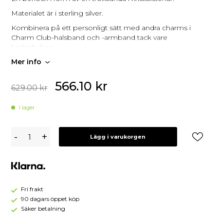
Materialet är i sterling silver.
Kombinera på ett personligt sätt med andra charms i
Charm Club-halsband och -armband tack vare
karbinhaken.
Mer info
566.10
kr
629.00
kr
I lager
Thomas
-
+
Lägg i varukorgen
Sabo
Charm
Trollslända
1872-
051-
14
Fri frakt
90 dagars öppet köp
Säker betalning