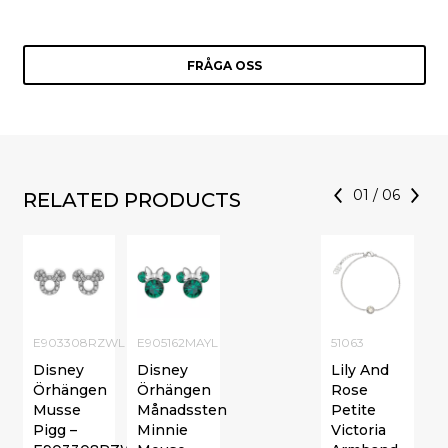
FRÅGA OSS
01
/
06
RELATED PRODUCTS
E903308RZWL
E905162MAYL
51063
Disney
Disney
Lily And
Örhängen
Örhängen
Rose
Musse
Månadssten
Petite
Pigg –
Minnie
Victoria