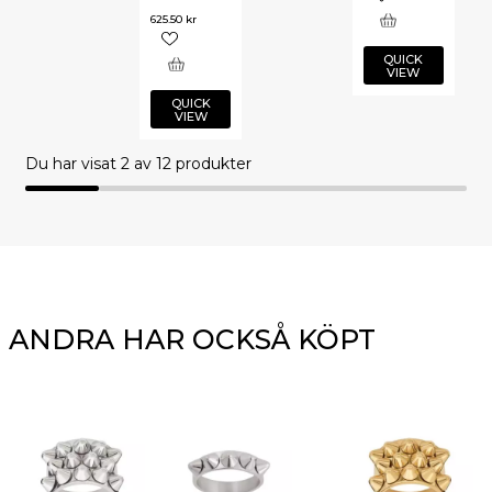
625.50
kr
QUICK
VIEW
QUICK
VIEW
Du har visat
2
av 12 produkter
ANDRA HAR OCKSÅ KÖPT