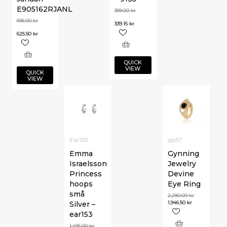
E905162RJANL
399.00
kr
695.00
kr
339.15
kr
625.50
kr
QUICK
VIEW
QUICK
VIEW
Ear153
gp57
Emma
Gynning
Israelsson
Jewelry
Princess
Devine
hoops
Eye Ring
små
2,290.00
kr
1,946.50
kr
Silver –
ear153
1,495.00
kr