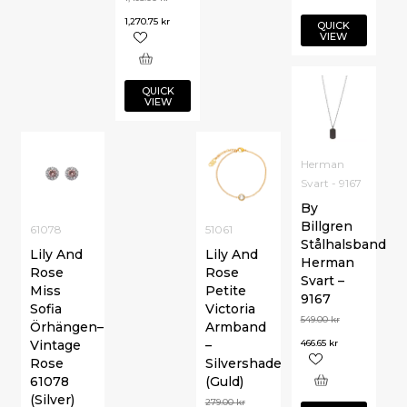
1,270.75
kr
QUICK
VIEW
QUICK
VIEW
Herman
Svart - 9167
By
Billgren
61078
51061
Stålhalsband
Lily And
Lily And
Herman
Rose
Rose
Svart –
Miss
Petite
9167
Sofia
Victoria
549.00
kr
Örhängen–
Armband
Vintage
–
466.65
kr
Rose
Silvershade
61078
(Guld)
(Silver)
279.00
kr