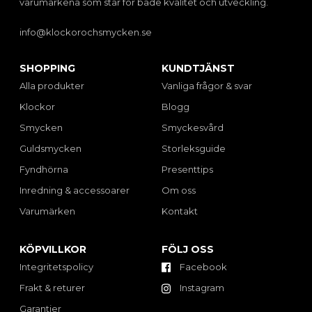
varumärkena som står för både kvalitet och utveckling.
info@klockorochsmycken.se
SHOPPING
KUNDTJÄNST
Alla produkter
Vanliga frågor & svar
Klockor
Blogg
Smycken
Smyckesvård
Guldsmycken
Storleksguide
Fyndhörna
Presenttips
Inredning & accessoarer
Om oss
Varumärken
Kontakt
KÖPVILLKOR
FÖLJ OSS
Integritetspolicy
Facebook
Frakt & returer
Instagram
Garantier