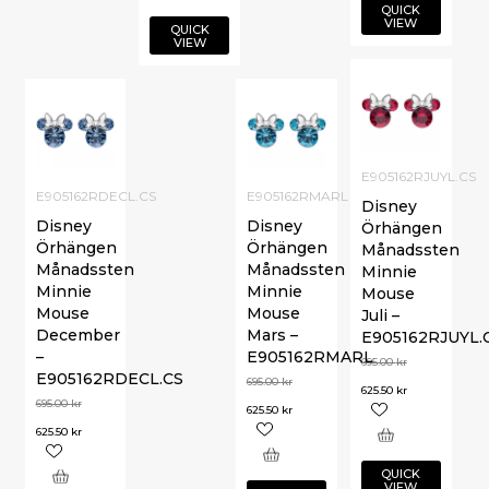
QUICK
VIEW
QUICK
VIEW
E905162RJUYL.CS
E905162RDECL.CS
E905162RMARL
Disney
Disney
Disney
Örhängen
Örhängen
Örhängen
Månadssten
Månadssten
Månadssten
Minnie
Minnie
Minnie
Mouse
Mouse
Mouse
Juli –
December
Mars –
E905162RJUYL.
–
E905162RMARL
695.00
kr
E905162RDECL.CS
695.00
kr
625.50
kr
695.00
kr
625.50
kr
625.50
kr
QUICK
VIEW