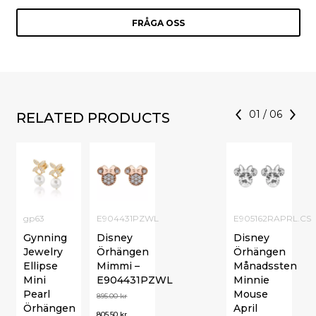
FRÅGA OSS
01
/
06
RELATED PRODUCTS
gp63
E904431PZWL
E905162RAPRL.CS
Gynning
Disney
Disney
Jewelry
Örhängen
Örhängen
Ellipse
Mimmi –
Månadssten
Mini
E904431PZWL
Minnie
Pearl
Mouse
895.00
kr
Örhängen
April
805.50
kr