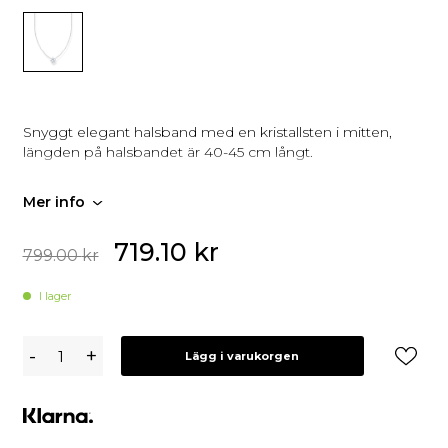
Snyggt elegant halsband med en kristallsten i mitten,
längden på halsbandet är 40-45 cm långt.
Mer info
719.10
kr
799.00
kr
I lager
Thomas
-
+
Lägg i varukorgen
Sabo
Halsband
Silver
KE2210-
051-