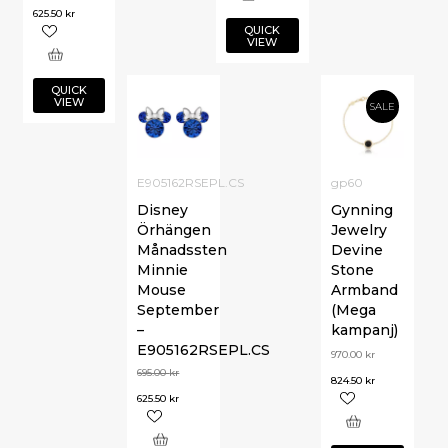
625.50
kr
QUICK
VIEW
QUICK
VIEW
SALE
E905162RSEPL.CS
gp60
Disney
Gynning
Örhängen
Jewelry
Månadssten
Devine
Minnie
Stone
Mouse
Armband
September
(Mega
–
kampanj)
E905162RSEPL.CS
970.00
kr
695.00
kr
824.50
kr
625.50
kr