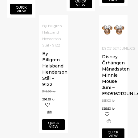
QUICK
VIEW
QUICK
VIEW
By Billgren
Halsband
Henderson
Stål - 9122
E905162RJUNL.CS
By
Disney
Billgren
Örhängen
Halsband
Månadssten
Henderson
Minnie
Stål –
Mouse
9122
Juni –
349.00
kr
E905162RJUNL.
296.65
kr
695.00
kr
625.50
kr
QUICK
VIEW
QUICK
VIEW