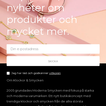
nyheter om
produkter och
mycket mer.
Jag har läst och godkänner
villkoren
Om Klockor & Smycken
2005 grundades Moderna Smycken med fokus på starka
och moderna varumärken. Ett nytt butikskoncept med
trendiga klockor och smycken från de allra största