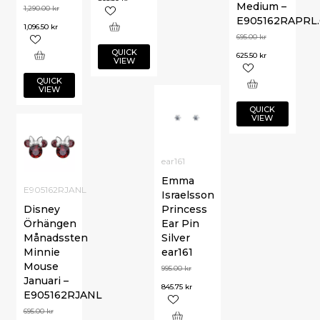
Medium –
1,290.00
kr
E905162RAPRL.
1,096.50
kr
695.00
kr
QUICK
625.50
kr
VIEW
QUICK
VIEW
QUICK
VIEW
ear161
Emma
E905162RJANL
Israelsson
Disney
Princess
Örhängen
Ear Pin
Månadssten
Silver
Minnie
ear161
Mouse
995.00
kr
Januari –
845.75
kr
E905162RJANL
695.00
kr