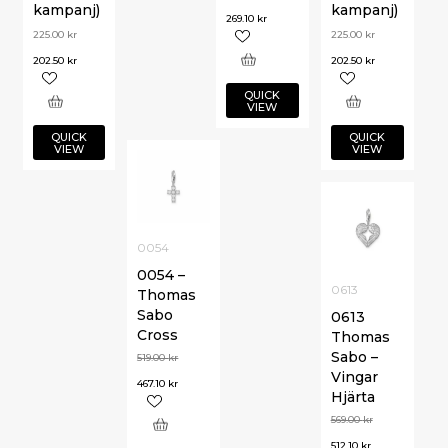
kampanj)
kampanj)
269.10
kr
225.00
kr
225.00
kr
202.50
kr
202.50
kr
QUICK
VIEW
QUICK
QUICK
VIEW
VIEW
0054
0054 –
0613
Thomas
Sabo
0613
Cross
Thomas
Sabo –
519.00
kr
Vingar
467.10
kr
Hjärta
569.00
kr
512.10
kr