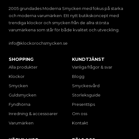
2005 grundades Moderna Smycken med fokus på starka
och moderna varumärken. Ett nytt butikskoncept med
trendiga klockor och smycken från de allra största
varumärkena som står för både kvalitet och utveckling.
info@klockorochsmycken.se
SHOPPING
KUNDTJÄNST
Alla produkter
Vanliga frågor & svar
Klockor
Blogg
Smycken
Smyckesvård
Guldsmycken
Storleksguide
Fyndhörna
Presenttips
Inredning & accessoarer
Om oss
Varumärken
Kontakt