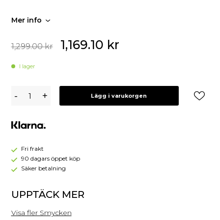
Mer info
1,169.10
kr
1,299.00
kr
I lager
Thomas
-
+
Lägg i varukorgen
Sabo
Örhängen
Silver
CR641-
001-
21
Fri frakt
90 dagars öppet köp
Säker betalning
UPPTÄCK MER
Visa fler Smycken