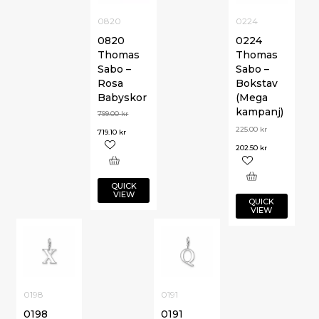
0820
0224
0820
0224
Thomas
Thomas
Sabo –
Sabo –
Rosa
Bokstav
Babyskor
(Mega
kampanj)
799.00
kr
225.00
kr
719.10
kr
202.50
kr
QUICK
VIEW
QUICK
VIEW
0198
0191
0198
0191