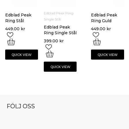
Edblad Peak Ring
Edblad Peak
Edblad Peak
Single Stål
Ring Stål
Ring Guld
Edblad Peak
449.00
kr
449.00
kr
Ring Single Stål
399.00
kr
QUICK VIEW
QUICK VIEW
QUICK VIEW
FÖLJ OSS
NYHETSBREV
klockorochsmy
klockorochsmy
klockorochsmy
cken
cken
cken
klockorochsmy
klockorochsmy