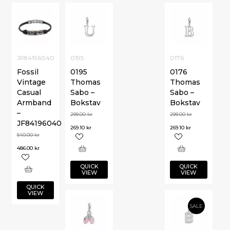
JF84196040
0195
0176
Fossil
0195
0176
Vintage
Thomas
Thomas
Casual
Sabo –
Sabo –
Armband
Bokstav
Bokstav
–
299.00
kr
299.00
kr
JF84196040
269.10
kr
269.10
kr
540.00
kr
486.00
kr
QUICK
QUICK
VIEW
VIEW
QUICK
VIEW
SALE