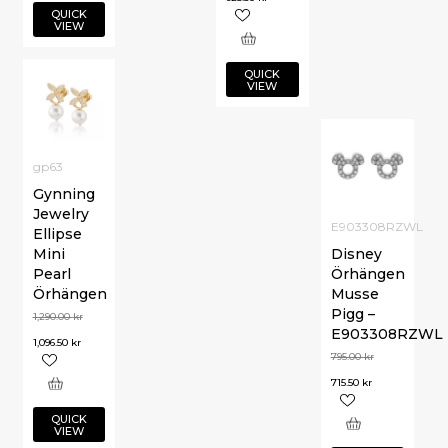
QUICK
VIEW
QUICK
VIEW
gp63
Gynning
Jewelry
E903308RZWL
Ellipse
Mini
Disney
Pearl
Örhängen
Örhängen
Musse
Pigg –
1,290.00
kr
E903308RZWL
1,096.50
kr
795.00
kr
715.50
kr
QUICK
VIEW