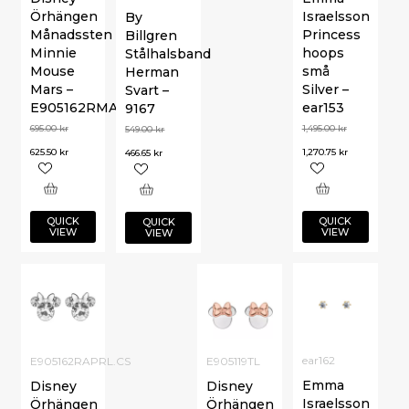
Örhängen
Israelsson
By
Månadssten
Princess
Billgren
Minnie
hoops
Stålhalsband
Mouse
små
Herman
Mars –
Silver –
Svart –
E905162RMARL
ear153
9167
695.00
kr
1,495.00
kr
549.00
kr
625.50
kr
1,270.75
kr
466.65
kr
QUICK
QUICK
QUICK
VIEW
VIEW
VIEW
ear162
E905162RAPRL.CS
E905119TL
Emma
Disney
Disney
Israelsson
Örhängen
Örhängen