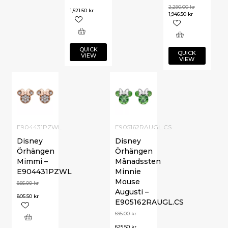
2,290.00
kr
1,521.50
kr
1,946.50
kr
QUICK
QUICK
VIEW
VIEW
E904431PZWL
E905162RAUGL.CS
Disney
Disney
Örhängen
Örhängen
Mimmi –
Månadssten
E904431PZWL
Minnie
Mouse
895.00
kr
Augusti –
805.50
kr
E905162RAUGL.CS
695.00
kr
625.50
kr