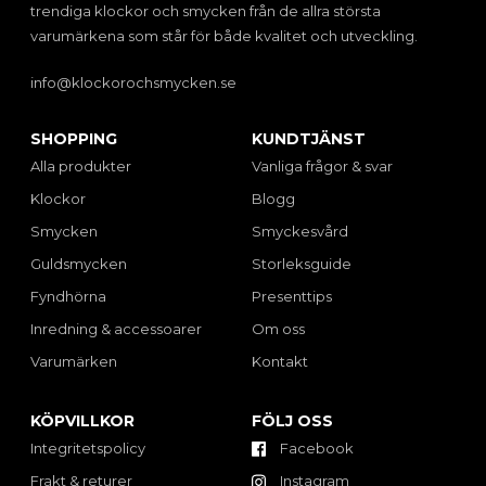
trendiga klockor och smycken från de allra största
varumärkena som står för både kvalitet och utveckling.
info@klockorochsmycken.se
SHOPPING
KUNDTJÄNST
Alla produkter
Vanliga frågor & svar
Klockor
Blogg
Smycken
Smyckesvård
Guldsmycken
Storleksguide
Fyndhörna
Presenttips
Inredning & accessoarer
Om oss
Varumärken
Kontakt
KÖPVILLKOR
FÖLJ OSS
Integritetspolicy
Facebook
Frakt & returer
Instagram