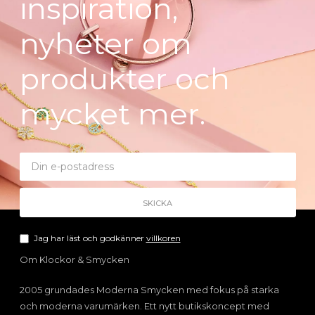
inspiration,
nyheter om
produkter och
mycket mer.
Jag har läst och godkänner
villkoren
Om Klockor & Smycken
2005 grundades Moderna Smycken med fokus på starka
och moderna varumärken. Ett nytt butikskoncept med