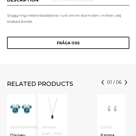
DESCRIPTION
SPECIFIKATIONER
Snygg ring med kristallstenar runt om en större sten i mitten, välj
önskad storlek.
FRÅGA OSS
01
/
06
RELATED PRODUCTS
E905162RMARL
Herman
Ear153
Svart - 9167
Disney
Emma