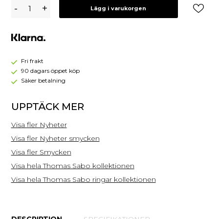
Thomas
-
+
Lägg i varukorgen
Sabo
Ring
Silver
TR2475-
051-
14
Fri frakt
90 dagars öppet köp
Säker betalning
UPPTÄCK MER
Visa fler Nyheter
Visa fler Nyheter smycken
Visa fler Smycken
Visa hela Thomas Sabo kollektionen
Visa hela Thomas Sabo ringar kollektionen