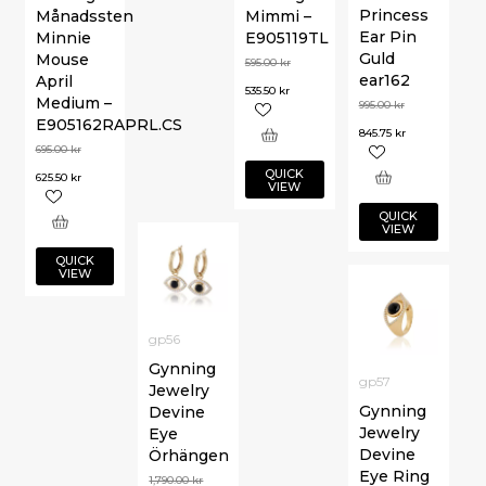
Princess
Månadssten
Mimmi –
Ear Pin
Minnie
E905119TL
Guld
Mouse
595.00
kr
ear162
April
535.50
kr
Medium –
995.00
kr
E905162RAPRL.CS
845.75
kr
695.00
kr
QUICK
625.50
kr
VIEW
QUICK
VIEW
QUICK
VIEW
gp56
Gynning
gp57
Jewelry
Gynning
Devine
Jewelry
Eye
Devine
Örhängen
Eye Ring
1,790.00
kr