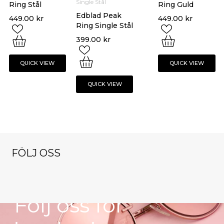
Single Stål
Ring Stål
Ring Guld
Edblad Peak
449.00
kr
449.00
kr
Ring Single Stål
399.00
kr
QUICK VIEW
QUICK VIEW
QUICK VIEW
FÖLJ OSS
NYHETSBREV
klockorochsmy
klockorochsmy
klockorochsmy
cken
cken
cken
klockorochsmy
klockorochsmy
Nov 9
Okt 13
Dec 1
Följ oss för
cken
cken
Nov 16
Okt 27