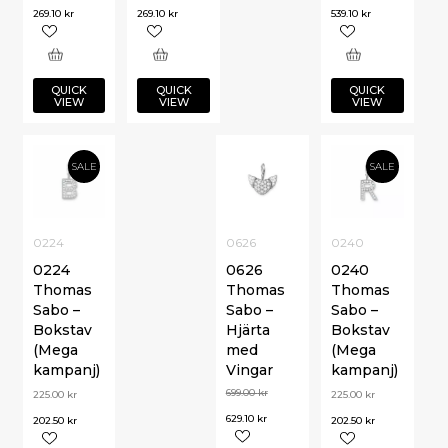
269.10
kr
269.10
kr
539.10
kr
QUICK
QUICK
QUICK
VIEW
VIEW
VIEW
SALE
SALE
0224
0626
0240
0224
0626
0240
Thomas
Thomas
Thomas
Sabo –
Sabo –
Sabo –
Bokstav
Hjärta
Bokstav
(Mega
med
(Mega
kampanj)
Vingar
kampanj)
699.00
kr
225.00
kr
225.00
kr
629.10
kr
202.50
kr
202.50
kr