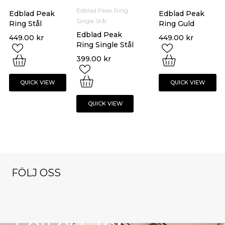
Edblad Peak Ring
Edblad Peak
Edblad Peak
Single Stål
Ring Stål
Ring Guld
Edblad Peak
449.00
kr
449.00
kr
Ring Single Stål
399.00
kr
QUICK VIEW
QUICK VIEW
QUICK VIEW
FÖLJ OSS
NYHETSBREV
klockorochsmy
klockorochsmy
klockorochsmy
cken
cken
cken
klockorochsmy
klockorochsmy
Nov 9
Okt 13
Dec 1
Följ oss för
cken
cken
Nov 16
Okt 27