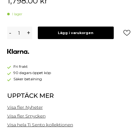
1,798.00
kr
I lager
Ti
-
+
Lägg i varukorgen
Sento
Örhängen
7667ZY
Fri frakt
90 dagars öppet köp
Säker betalning
UPPTÄCK MER
Visa fler Nyheter
Visa fler Smycken
Visa hela Ti Sento kollektionen