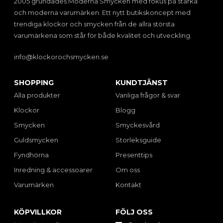
2005 grundades Moderna Smycken med fokus på starka
och moderna varumärken. Ett nytt butikskoncept med
trendiga klockor och smycken från de allra största
varumärkena som står för både kvalitet och utveckling.
info@klockorochsmycken.se
SHOPPING
KUNDTJÄNST
Alla produkter
Vanliga frågor & svar
Klockor
Blogg
Smycken
Smyckesvård
Guldsmycken
Storleksguide
Fyndhörna
Presenttips
Inredning & accessoarer
Om oss
Varumärken
Kontakt
KÖPVILLKOR
FÖLJ OSS