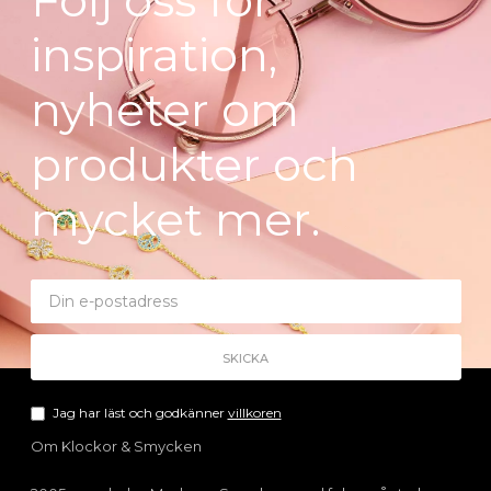
inspiration,
nyheter om
produkter och
mycket mer.
Jag har läst och godkänner
villkoren
Om Klockor & Smycken