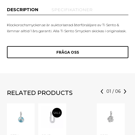
DESCRIPTION
SPECIFIKATIONER
Klockorochsmycken.se är auktoriserad återförsäljare av Ti Sento &
lämnar alltid 1 års garanti. Alla Ti Sento Smycken skickas i originalask.
FRÅGA OSS
01
/
06
RELATED PRODUCTS
SALE