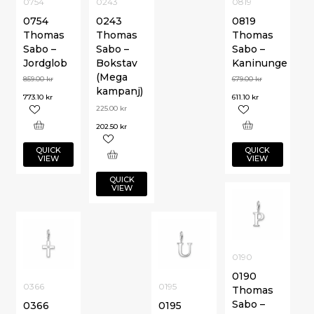
0754
0243
0819
0754
0243
0819
Thomas
Thomas
Thomas
Sabo –
Sabo –
Sabo –
Jordglob
Bokstav
Kaninunge
(Mega
859.00
kr
679.00
kr
kampanj)
773.10
kr
611.10
kr
225.00
kr
202.50
kr
QUICK
QUICK
VIEW
VIEW
QUICK
VIEW
0190
0190
0366
0195
Thomas
Sabo –
0366
0195