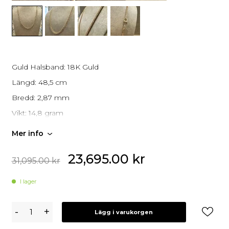
Guld Halsband: 18K Guld
Längd: 48,5 cm
Bredd: 2,87 mm
Vikt: 14,8 gram
Mer info
Alla våra begagnade smycken är i gott skick och har
genomgått en fullständig kontroll och rengöring.
23,695.00
kr
31,095.00
kr
I lager
18K
-
+
Lägg i varukorgen
Guld
Pansar