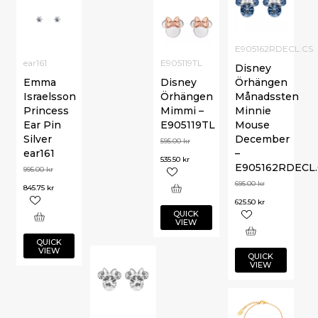
E905162RDECL.CS
ear161
E905119TL
Disney
Emma
Disney
Örhängen
Israelsson
Örhängen
Månadssten
Princess
Mimmi –
Minnie
Ear Pin
E905119TL
Mouse
Silver
December
595.00
kr
ear161
–
535.50
kr
E905162RDECL.
995.00
kr
695.00
kr
845.75
kr
625.50
kr
QUICK
VIEW
QUICK
VIEW
QUICK
VIEW