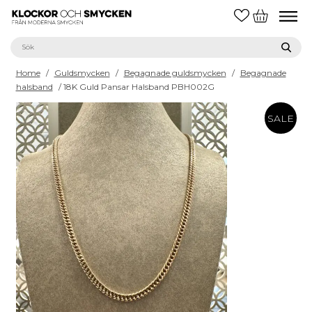
Home
/
Guldsmycken
/
Begagnade guldsmycken
/
Begagnade
halsband
/ 18K Guld Pansar Halsband PBH002G
SALE