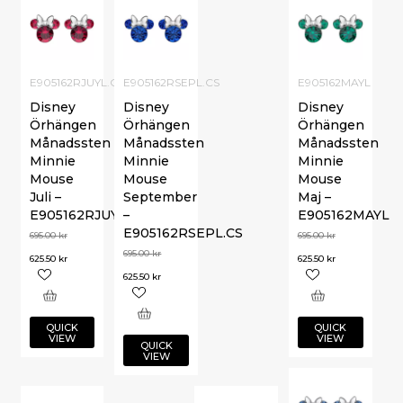
E905162RJUYL.CS
E905162RSEPL.CS
E905162MAYL
Disney
Disney
Disney
Örhängen
Örhängen
Örhängen
Månadssten
Månadssten
Månadssten
Minnie
Minnie
Minnie
Mouse
Mouse
Mouse
Juli –
September
Maj –
E905162RJUYL.CS
–
E905162MAYL
E905162RSEPL.CS
695.00
kr
695.00
kr
695.00
kr
625.50
kr
625.50
kr
625.50
kr
QUICK
QUICK
VIEW
VIEW
QUICK
VIEW