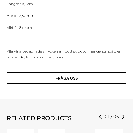
Längd: 48,5 cm
Bredd: 2,87 mm
Vikt: 14,8 gram
Alla våra begagnade smycken är i gott skick och har genomgått en
fullständig kontroll och rengöring.
FRÅGA OSS
01
/
06
RELATED PRODUCTS