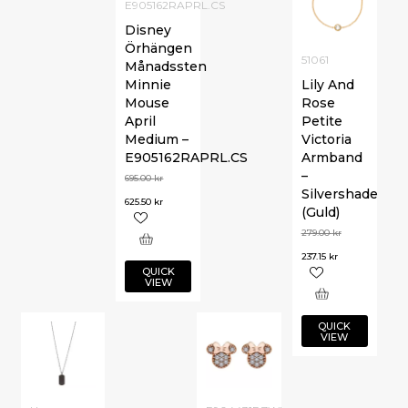
E905162RAPRL.CS
Disney
Örhängen
51061
Månadssten
Minnie
Lily And
Mouse
Rose
April
Petite
Medium –
Victoria
E905162RAPRL.CS
Armband
–
695.00
kr
Silvershade
625.50
kr
(Guld)
279.00
kr
237.15
kr
QUICK
VIEW
QUICK
VIEW