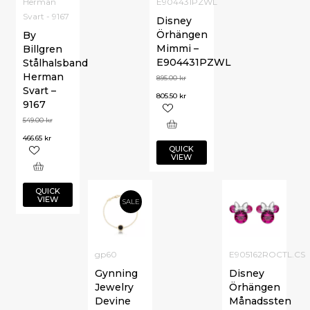
Herman
E904431PZWL
Svart - 9167
Disney
Örhängen
By
Mimmi –
Billgren
E904431PZWL
Stålhalsband
Herman
895.00
kr
Svart –
805.50
kr
9167
549.00
kr
466.65
kr
QUICK
VIEW
QUICK
VIEW
SALE
gp60
E905162ROCTL.CS
Gynning
Disney
Jewelry
Örhängen
Devine
Månadssten