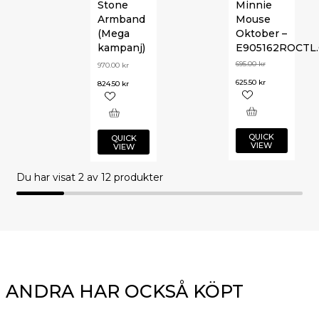
Stone
Minnie
Armband
Mouse
(Mega
Oktober –
kampanj)
E905162ROCTL.
695.00
kr
970.00
kr
625.50
kr
824.50
kr
QUICK
QUICK
VIEW
VIEW
Du har visat
2
av 12 produkter
ANDRA HAR OCKSÅ KÖPT