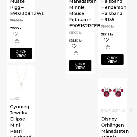
Musse
Månadssten
Halsband
Pigg –
Minnie
Henderson
E903308RZWL
Mouse
Halsband
Februari –
– 9135
795.00
kr
E905162RFEBL
399.00
kr
715.50
kr
695.00
kr
339.15
kr
625.50
kr
QUICK
VIEW
QUICK
VIEW
QUICK
VIEW
gp62
Gynning
E905162RJUYL.CS
Jewelry
Ellipse
Disney
Mini
Örhängen
Pearl
Månadssten