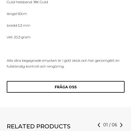
Guld Halsband: 18K Guld
längd 50cm
bredd 5,3 mm
vikt 20,3 gram
Alla våra begagnade smycken är i gott skick och har genomgått en
fullständig kontroll och rengöring.
FRÅGA OSS
01
/
06
RELATED PRODUCTS