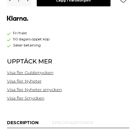
-
+
Lägg i varukorgen
Guld
Pansar
Halsband
PLH002G
Fri frakt
90 dagars öppet köp
Säker betalning
UPPTÄCK MER
Visa fler Guldsmycken
Visa fler Nyheter
Visa fler Nyheter smycken
Visa fler Smycken
DESCRIPTION
SPECIFIKATIONER