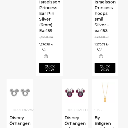
Israelsson
Israelsson
Princess
Princess
Ear Pin
hoops
Silver
små
(6mm)
Silver –
Ear159
ear153
1,495.00
kr
1,495.00
kr
1,270.75
kr
1,270.75
kr
QUICK
QUICK
VIEW
VIEW
E903308RZWL
E905162RFEBL
9135
Disney
Disney
By
Örhängen
Örhängen
Billgren