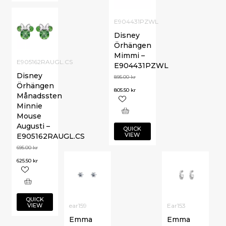
E904431PZWL
Disney
Örhängen
Mimmi –
E905162RAUGL.CS
E904431PZWL
Disney
895.00
kr
Örhängen
805.50
kr
Månadssten
Minnie
Mouse
Augusti –
QUICK
VIEW
E905162RAUGL.CS
695.00
kr
625.50
kr
QUICK
VIEW
ear159
Ear153
Emma
Emma