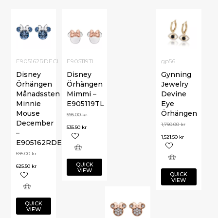
E905162RDECL.CS
E905119TL
gp56
Disney
Disney
Gynning
Örhängen
Örhängen
Jewelry
Månadssten
Mimmi –
Devine
Minnie
E905119TL
Eye
Mouse
Örhängen
595.00
kr
December
1,790.00
kr
535.50
kr
–
1,521.50
kr
E905162RDECL.CS
695.00
kr
QUICK
625.50
kr
VIEW
QUICK
VIEW
QUICK
VIEW