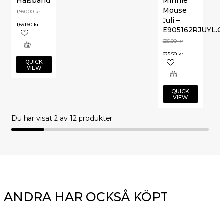
Halsband
Minnie
Mouse
1,990.00
kr
Juli –
1,691.50
kr
E905162RJUYL.
695.00
kr
625.50
kr
QUICK
VIEW
QUICK
VIEW
Du har visat
2
av 12 produkter
ANDRA HAR OCKSÅ KÖPT