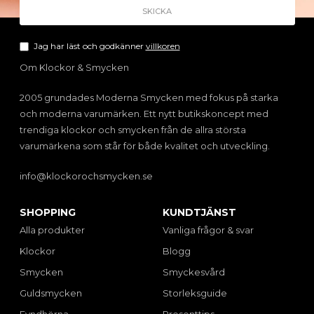
Jag har läst och godkänner
villkoren
Om Klockor & Smycken
2005 grundades Moderna Smycken med fokus på starka
och moderna varumärken. Ett nytt butikskoncept med
trendiga klockor och smycken från de allra största
varumärkena som står för både kvalitet och utveckling.
info@klockorochsmycken.se
SHOPPING
KUNDTJÄNST
Alla produkter
Vanliga frågor & svar
Klockor
Blogg
Smycken
Smyckesvård
Guldsmycken
Storleksguide
Fyndhörna
Presenttips