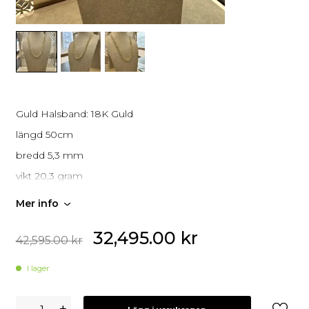
Guld Halsband: 18K Guld
längd 50cm
bredd 5,3 mm
vikt 20,3 gram
Mer info
Alla våra begagnade smycken är i gott skick och har
genomgått en fullständig kontroll och rengöring.
32,495.00
kr
42,595.00
kr
I lager
18K