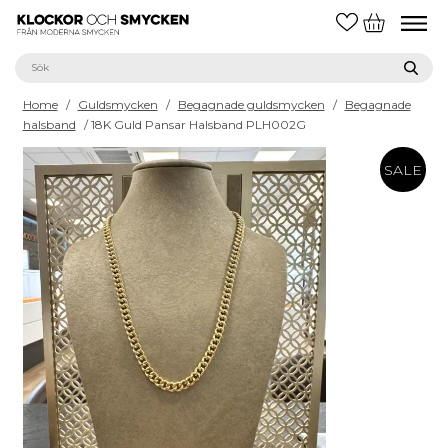
Home
/
Guldsmycken
/
Begagnade guldsmycken
/
Begagnade
halsband
/ 18K Guld Pansar Halsband PLH002G
SALE