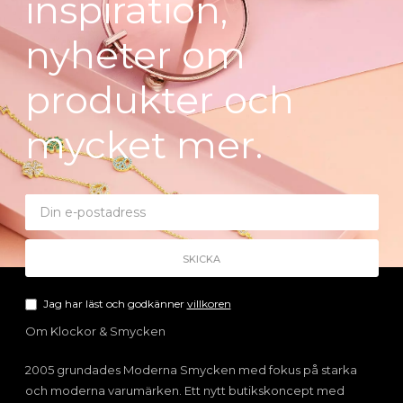
inspiration,
nyheter om
produkter och
mycket mer.
Jag har läst och godkänner
villkoren
Om Klockor & Smycken
2005 grundades Moderna Smycken med fokus på starka
och moderna varumärken. Ett nytt butikskoncept med