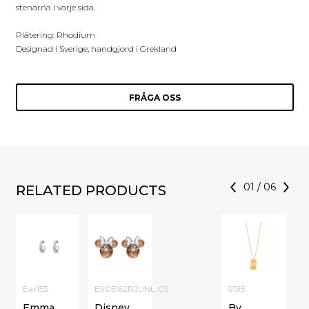
stenarna i varje sida.
Plätering: Rhodium
Designad i Sverige, handgjord i Grekland
FRÅGA OSS
01
/
06
RELATED PRODUCTS
Ear153
E905162RJUNL.CS
9135
Emma
Disney
By