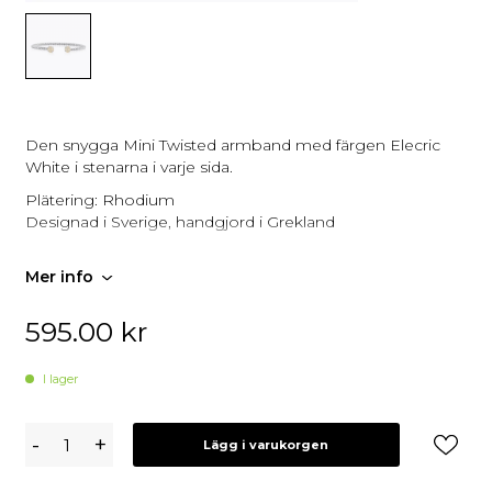
Den snygga Mini Twisted armband med färgen Elecric
White i stenarna i varje sida.
Plätering: Rhodium
Designad i Sverige, handgjord i Grekland
Mer info
595.00
kr
I lager
Caroline
-
+
Lägg i varukorgen
Svedbom
Mini