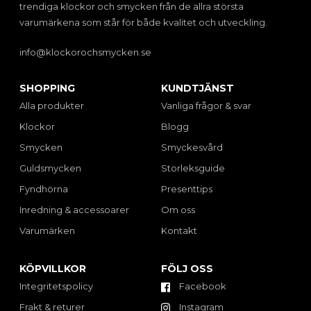
trendiga klockor och smycken från de allra största
varumärkena som står för både kvalitet och utveckling.
info@klockorochsmycken.se
SHOPPING
KUNDTJÄNST
Alla produkter
Vanliga frågor & svar
Klockor
Blogg
Smycken
Smyckesvård
Guldsmycken
Storleksguide
Fyndhörna
Presenttips
Inredning & accessoarer
Om oss
Varumärken
Kontakt
KÖPVILLKOR
FÖLJ OSS
Integritetspolicy
Facebook
Frakt & returer
Instagram