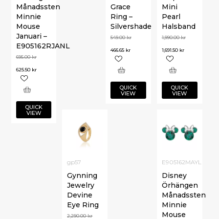
Månadssten
Grace
Mini
Minnie
Ring –
Pearl
Mouse
Silvershade
Halsband
Januari –
549.00
kr
1,990.00
kr
E905162RJANL
466.65
kr
1,691.50
kr
695.00
kr
625.50
kr
QUICK
QUICK
VIEW
VIEW
QUICK
VIEW
gp57
E905162MAYL
Gynning
Disney
Jewelry
Örhängen
Devine
Månadssten
Eye Ring
Minnie
Mouse
2,290.00
kr