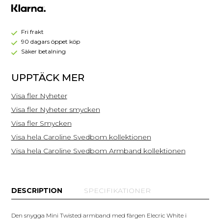
Twisted
Armband
/
Linen
Fri frakt
Ignite
90 dagars öppet köp
(Rhodium)
Säker betalning
UPPTÄCK MER
Visa fler Nyheter
Visa fler Nyheter smycken
Visa fler Smycken
Visa hela Caroline Svedbom kollektionen
Visa hela Caroline Svedbom Armband kollektionen
DESCRIPTION
SPECIFIKATIONER
Den snygga Mini Twisted armband med färgen Elecric White i