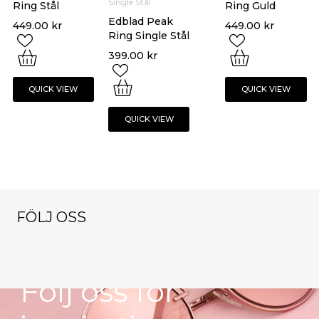
Single Stål
Ring Stål
Ring Guld
Edblad Peak
449.00
kr
449.00
kr
Ring Single Stål
399.00
kr
QUICK VIEW
QUICK VIEW
QUICK VIEW
FÖLJ OSS
NYHETSBREV
klockorochsmy
klockorochsmy
klockorochsmy
cken
cken
cken
klockorochsmy
klockorochsmy
Nov 9
Okt 13
Dec 1
Följ oss för
cken
cken
Nov 16
Okt 27