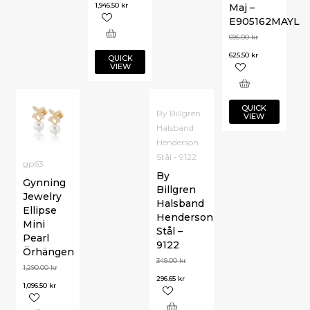
1,946.50
kr
Maj –
E905162MAYL
695.00
kr
625.50
kr
QUICK
VIEW
QUICK
By Billgren
VIEW
Halsband
Henderson
Stål - 9122
gp63
By
Gynning
Billgren
Jewelry
Halsband
Ellipse
Henderson
Mini
Stål –
Pearl
9122
Örhängen
349.00
kr
1,290.00
kr
296.65
kr
1,096.50
kr