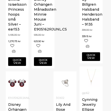
Israelsson
Örhängen
Billgren
Princess
Månadssten
Halsband
hoops
Minnie
Henderson
små
Mouse
Halsband
Silver –
Juni –
– 9135
ear153
E905162RJUNL.CS
399.00
kr
1,495.00
kr
695.00
kr
339.15
kr
1,270.75
kr
625.50
kr
QUICK
VIEW
QUICK
QUICK
VIEW
VIEW
gp62
E905162RJANL
30612
Gynning
Disney
Lily And
Jewelry
Örhängen
Rose
Ellipse