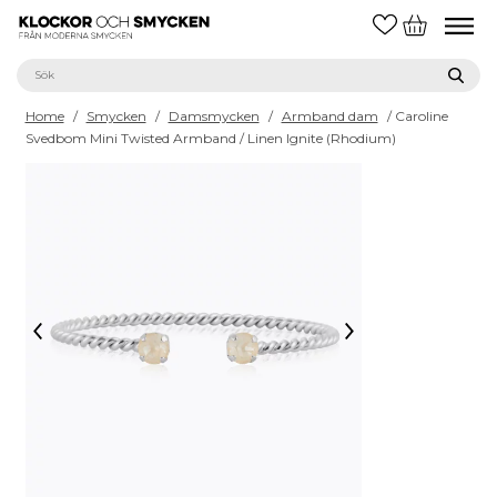
Home
/
Smycken
/
Damsmycken
/
Armband dam
/ Caroline
Svedbom Mini Twisted Armband / Linen Ignite (Rhodium)