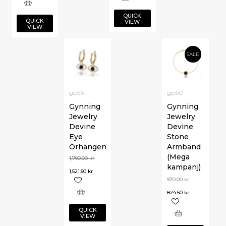
QUICK
QUICK
VIEW
VIEW
SALE
gp56
gp60
Gynning
Gynning
Jewelry
Jewelry
Devine
Devine
Eye
Stone
Örhängen
Armband
(Mega
1,790.00
kr
kampanj)
1,521.50
kr
970.00
kr
824.50
kr
QUICK
VIEW