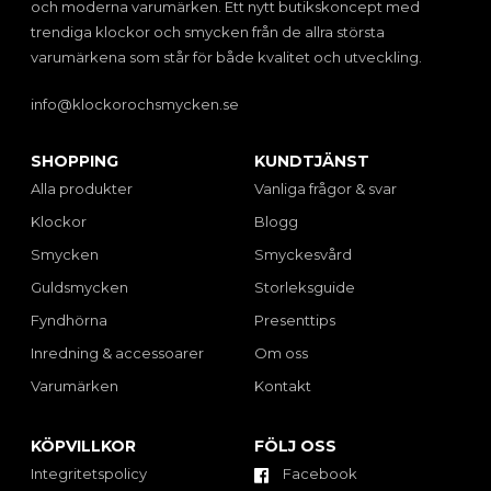
och moderna varumärken. Ett nytt butikskoncept med
trendiga klockor och smycken från de allra största
varumärkena som står för både kvalitet och utveckling.
info@klockorochsmycken.se
SHOPPING
KUNDTJÄNST
Alla produkter
Vanliga frågor & svar
Klockor
Blogg
Smycken
Smyckesvård
Guldsmycken
Storleksguide
Fyndhörna
Presenttips
Inredning & accessoarer
Om oss
Varumärken
Kontakt
KÖPVILLKOR
FÖLJ OSS
Integritetspolicy
Facebook