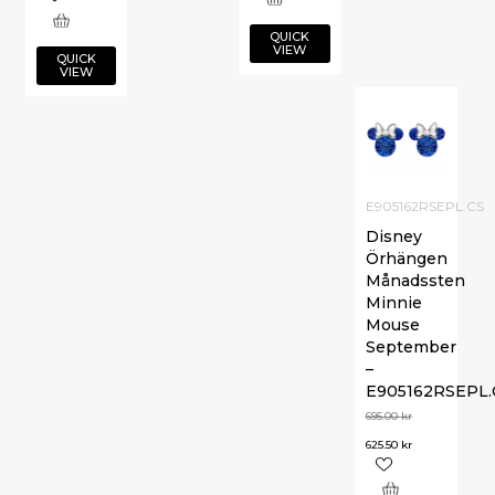
QUICK
VIEW
QUICK
VIEW
E905162RSEPL.CS
Disney
Örhängen
Månadssten
Minnie
Mouse
September
–
E905162RSEPL.
695.00
kr
625.50
kr