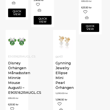
296.65
kr
695.00
kr
625.50
kr
QUICK
VIEW
QUICK
VIEW
QUICK
VIEW
E905162RAUGL.CS
gp63
Disney
Gynning
Örhängen
Jewelry
Månadssten
Ellipse
Minnie
Mini
Mouse
Pearl
Augusti –
Örhängen
E905162RAUGL.CS
1,290.00
kr
695.00
kr
1,096.50
kr
625.50
kr