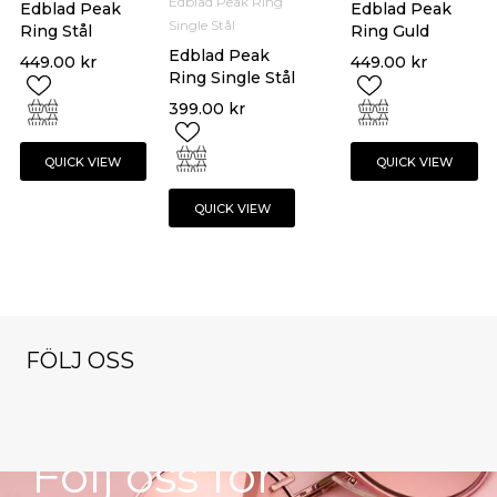
Edblad Peak Ring
Edblad Peak
Edblad Peak
Single Stål
Ring Stål
Ring Guld
Edblad Peak
449.00
kr
449.00
kr
Ring Single Stål
399.00
kr
QUICK VIEW
QUICK VIEW
QUICK VIEW
FÖLJ OSS
NYHETSBREV
klockorochsmy
klockorochsmy
klockorochsmy
cken
cken
cken
klockorochsmy
klockorochsmy
Nov 9
Okt 13
Dec 1
Följ oss för
cken
cken
Nov 16
Okt 27