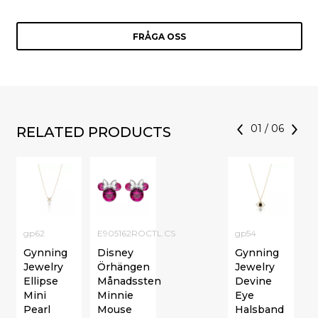
FRÅGA OSS
01
/
06
RELATED PRODUCTS
gp62
E905162ROCTL.CS
gp54
Gynning
Disney
Gynning
Jewelry
Örhängen
Jewelry
Ellipse
Månadssten
Devine
Mini
Minnie
Eye
Pearl
Mouse
Halsband