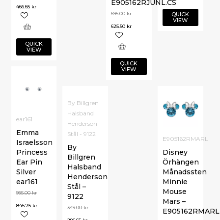
E905162RJUNL.CS
466.65
kr
695.00
kr
QUICK
VIEW
625.50
kr
QUICK
VIEW
QUICK
VIEW
By Billgren
Halsband
ear161
Henderson
Emma
Stål - 9122
E905162RMARL
Israelsson
By
Princess
Disney
Billgren
Ear Pin
Örhängen
Halsband
Silver
Månadssten
Henderson
ear161
Minnie
Stål –
Mouse
995.00
kr
9122
Mars –
845.75
kr
349.00
kr
E905162RMARL