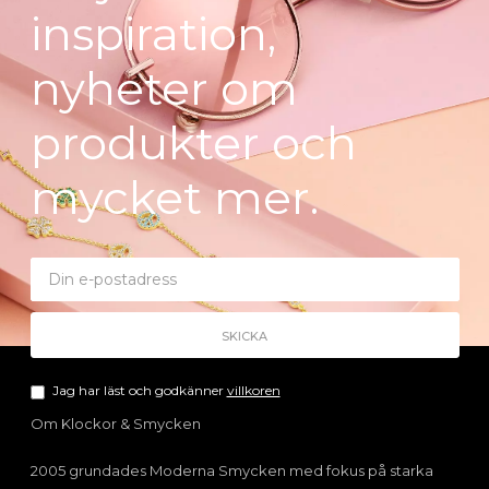
inspiration,
nyheter om
produkter och
mycket mer.
Jag har läst och godkänner
villkoren
Om Klockor & Smycken
2005 grundades Moderna Smycken med fokus på starka