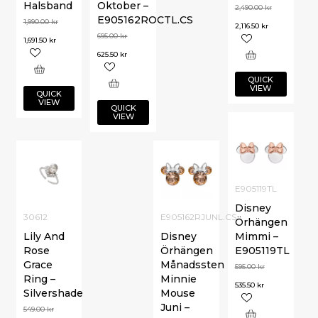
Halsband
Oktober –
2,490.00
kr
E905162ROCTL.CS
1,990.00
kr
2,116.50
kr
695.00
kr
1,691.50
kr
625.50
kr
QUICK
VIEW
QUICK
VIEW
QUICK
VIEW
E905119TL
Disney
30612
E905162RJUNL.CS
Örhängen
Lily And
Disney
Mimmi –
Rose
Örhängen
E905119TL
Grace
Månadssten
595.00
kr
Ring –
Minnie
535.50
kr
Silvershade
Mouse
Juni –
549.00
kr