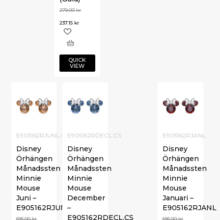
279.00
kr
237.15
kr
QUICK
VIEW
E905162RJUNL.CS
E905162RDECL.CS
E905162RJANL
Disney
Disney
Disney
Örhängen
Örhängen
Örhängen
Månadssten
Månadssten
Månadssten
Minnie
Minnie
Minnie
Mouse
Mouse
Mouse
Juni –
December
Januari –
E905162RJUNL.CS
–
E905162RJANL
E905162RDECL.CS
695.00
kr
695.00
kr