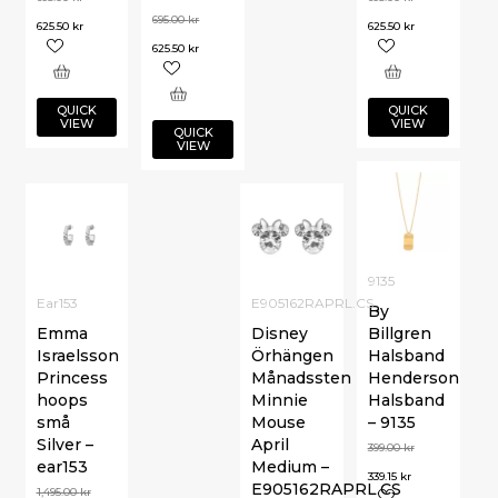
695.00
kr
625.50
kr
625.50
kr
625.50
kr
QUICK
QUICK
VIEW
VIEW
QUICK
VIEW
9135
Ear153
E905162RAPRL.CS
By
Emma
Disney
Billgren
Israelsson
Örhängen
Halsband
Princess
Månadssten
Henderson
hoops
Minnie
Halsband
små
Mouse
– 9135
Silver –
April
399.00
kr
ear153
Medium –
339.15
kr
E905162RAPRL.CS
1,495.00
kr