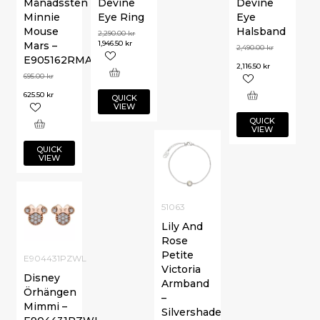
Månadssten
Devine
Devine
Minnie
Eye Ring
Eye
Mouse
Halsband
2,290.00
kr
1,946.50
kr
Mars –
2,490.00
kr
E905162RMARL
2,116.50
kr
695.00
kr
625.50
kr
QUICK
VIEW
QUICK
VIEW
QUICK
VIEW
51063
Lily And
Rose
Petite
E904431PZWL
Victoria
Disney
Armband
Örhängen
–
Mimmi –
Silvershade