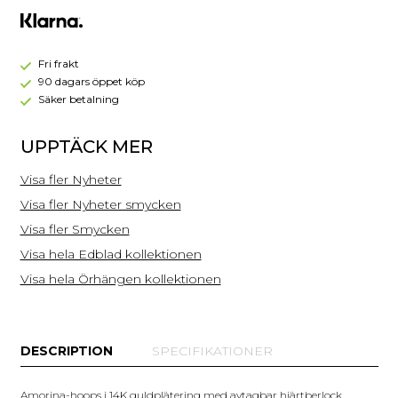
-
Guld
Fri frakt
90 dagars öppet köp
Säker betalning
UPPTÄCK MER
Visa fler Nyheter
Visa fler Nyheter smycken
Visa fler Smycken
Visa hela Edblad kollektionen
Visa hela Örhängen kollektionen
DESCRIPTION
SPECIFIKATIONER
Amorina-hoops i 14K guldplätering med avtagbar hjärtberlock.