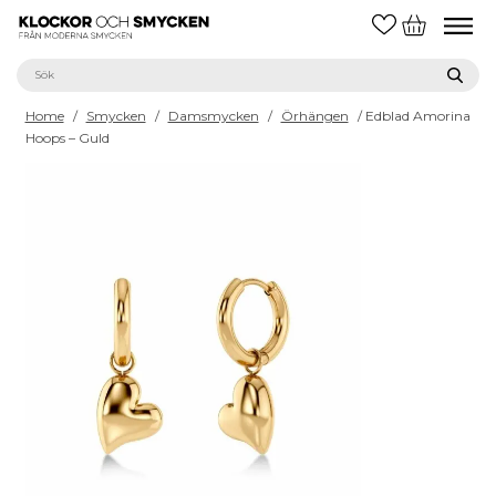
Home
/
Smycken
/
Damsmycken
/
Örhängen
/ Edblad Amorina
Hoops – Guld