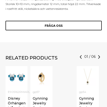
Storlek 10×10 mm, ringdiameter 12 mm, total höjd 22 mm. Tillverkade
i rostfritt stål, nickelsäkra och vattenresistenta.
FRÅGA OSS
01
/
06
RELATED PRODUCTS
E905162RMARL
gp57
gp54
Disney
Gynning
Gynning
Örhängen
Jewelry
Jewelry