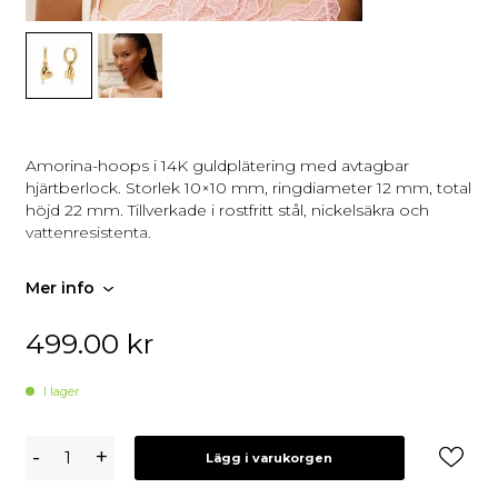
Amorina-hoops i 14K guldplätering med avtagbar
hjärtberlock. Storlek 10×10 mm, ringdiameter 12 mm, total
höjd 22 mm. Tillverkade i rostfritt stål, nickelsäkra och
vattenresistenta.
Mer info
499.00
kr
I lager
Edblad
-
+
Lägg i varukorgen
Amorina
Hoops