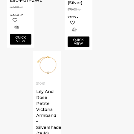
E904431PZWL
(Silver)
895.00
kr
279.00
kr
805.50
kr
237.15
kr
QUICK
QUICK
VIEW
VIEW
51061
Lily And
Rose
Petite
Victoria
Armband
–
Silvershade
(Guld)