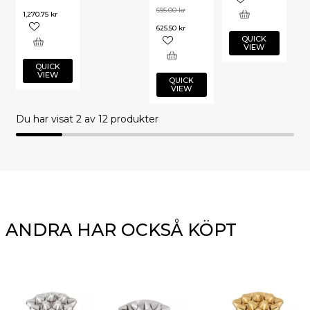
695.00
kr
1,270.75
kr
625.50
kr
QUICK
VIEW
QUICK
VIEW
QUICK
VIEW
Du har visat
2
av 12 produkter
ANDRA HAR OCKSÅ KÖPT